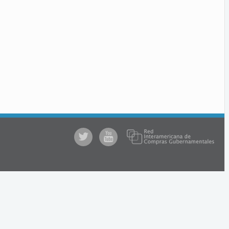
@comprasgubuy
ACCE
en
Youtube