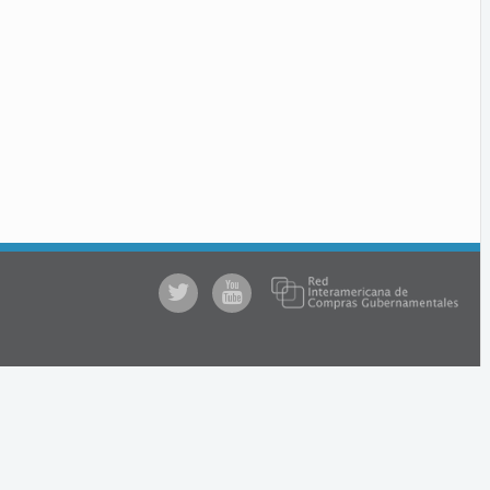
@comprasgubuy
ACCE
en
Youtube