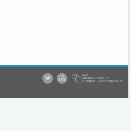
@comprasgubuy
ACCE
en
Youtube