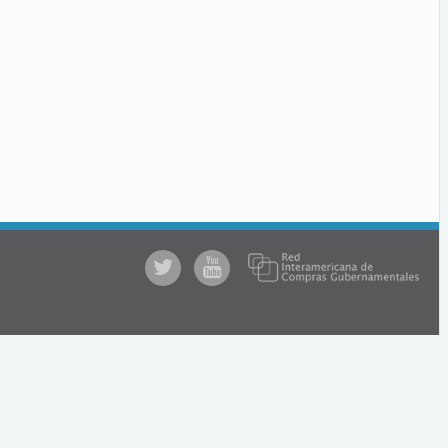
@comprasgubuy
ACCE
en
Youtube