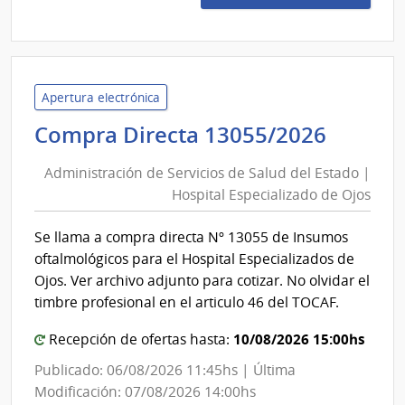
23/2
|
Admin
de
Servi
Apertura electrónica
de
Admini
Compra Directa 13055/2026
Salu
de
del
Administración de Servicios de Salud del Estado |
Servic
Esta
Hospital Especializado de Ojos
de
|
Salud
Cent
Se llama a compra directa Nº 13055 de Insumos
del
Auxil
oftalmológicos para el Hospital Especializados de
de
Estad
Ojos. Ver archivo adjunto para cotizar. No olvidar el
Nuev
|
timbre profesional en el articulo 46 del TOCAF.
Helve
Hospit
10/08/2026 15:00hs
Recepción de ofertas hasta:
Especi
de
Publicado: 06/08/2026 11:45hs | Última
Ojos
Modificación: 07/08/2026 14:00hs