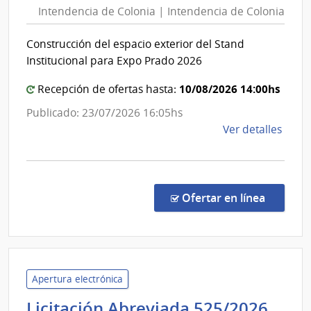
Intendencia de Colonia | Intendencia de Colonia
Colonia
|
Construcción del espacio exterior del Stand
Intendencia
Institucional para Expo Prado 2026
de
Colonia
10/08/2026 14:00hs
Recepción de ofertas hasta:
Publicado: 23/07/2026 16:05hs
de
Ver detalles
la
comp
Conc
de
en la co
Ofertar en línea
Preci
9102
|
Inte
de
Apertura electrónica
Colo
Ban
Licitación Abreviada 525/2026