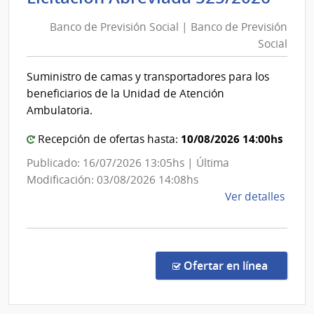
|
de
Inte
Banco de Previsión Social | Banco de Previsión
Prev
de
Social
Soci
Colo
|
Suministro de camas y transportadores para los
Ban
beneficiarios de la Unidad de Atención
de
Ambulatoria.
Prev
10/08/2026 14:00hs
Soci
Recepción de ofertas hasta:
Publicado: 16/07/2026 13:05hs | Última
Modificación: 03/08/2026 14:08hs
de
Ver detalles
la
comp
Licit
Abre
en la co
Ofertar en línea
525/
|
Banc