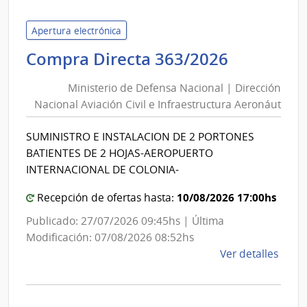
Tecno
del
Apertura electrónica
Urug
Minister
Compra Directa 363/2026
|
de
Univ
Ministerio de Defensa Nacional | Dirección
Defensa
Tecno
Nacional Aviación Civil e Infraestructura Aeronáut
Nacional
del
|
Urug
SUMINISTRO E INSTALACION DE 2 PORTONES
Direcció
BATIENTES DE 2 HOJAS-AEROPUERTO
Nacional
INTERNACIONAL DE COLONIA-
Aviación
10/08/2026 17:00hs
Civil
Recepción de ofertas hasta:
e
Publicado: 27/07/2026 09:45hs | Última
Infraest
Modificación: 07/08/2026 08:52hs
Aeronáu
de
Ver detalles
la
comp
Comp