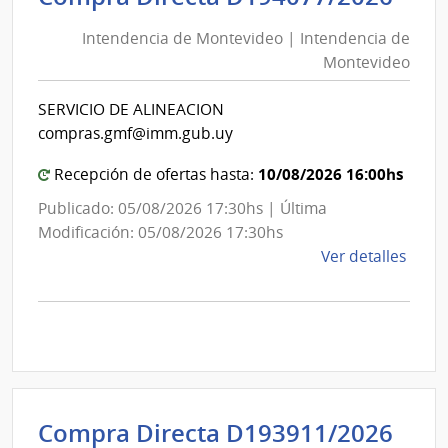
de
de
Mont
Intendencia de Montevideo | Intendencia de
Mon
|
Montevideo
|
Inte
Int
de
SERVICIO DE ALINEACION
de
Mont
compras.gmf@imm.gub.uy
Mon
10/08/2026 16:00hs
Recepción de ofertas hasta:
Publicado: 05/08/2026 17:30hs | Última
Modificación: 05/08/2026 17:30hs
de
Ver detalles
la
comp
Comp
Direc
D194
|
Inte
Int
Compra Directa D193911/2026
de