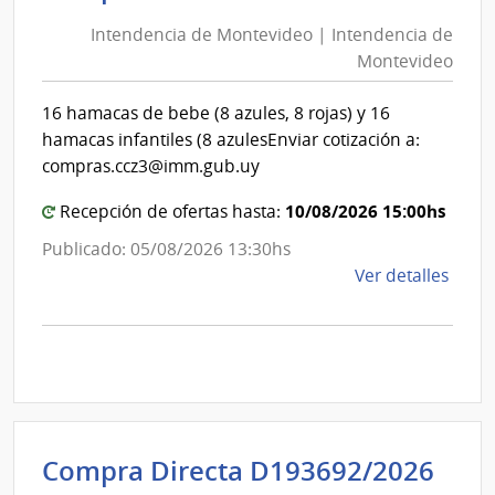
de
de
Cane
Intendencia de Montevideo | Intendencia de
Mon
|
Montevideo
|
Inte
Int
de
16 hamacas de bebe (8 azules, 8 rojas) y 16
de
Cane
hamacas infantiles (8 azulesEnviar cotización a:
Mon
compras.ccz3@imm.gub.uy
10/08/2026 15:00hs
Recepción de ofertas hasta:
Publicado: 05/08/2026 13:30hs
de
Ver detalles
la
comp
Comp
Direc
D194
|
Inte
Int
Compra Directa D193692/2026
de