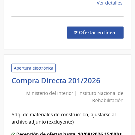
de
Ver detalles
la
comp
Comp
Direc
en la co
Ofertar en línea
1305
|
Admin
de
Servi
Apertura electrónica
de
Minister
Compra Directa 201/2026
Salu
del
del
Ministerio del Interior | Instituto Nacional de
Interior
Esta
Rehabilitación
|
|
Instituto
Hospi
Adq. de materiales de construcción, ajustarse al
Nacional
Espec
archivo adjunto (excluyente)
de
de
Ojos
10/08/2026 15:00hs
Recepción de ofertas hasta: