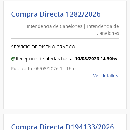
de
Intende
Compra Directa 1282/2026
Previ
de
Socia
Intendencia de Canelones | Intendencia de
Canelo
|
Canelones
|
Banc
de
Intende
SERVICIO DE DISENO GRAFICO
Previ
de
Socia
Canelo
10/08/2026 14:30hs
Recepción de ofertas hasta:
Publicado: 06/08/2026 14:16hs
de
Ver detalles
la
comp
Comp
Direc
1282
|
Inte
Int
Compra Directa D194133/2026