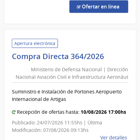
Direc
en la co
Ofertar en línea
363/
|
Minis
de
Defe
Apertura electrónica
Naci
Minister
Compra Directa 364/2026
|
de
Direc
Ministerio de Defensa Nacional | Dirección
Defensa
Naci
Nacional Aviación Civil e Infraestructura Aeronáut
Nacional
Aviac
|
Civil
Suministro e Instalación de Portones Aeropuerto
Direcció
e
Internacional de Artigas
Infra
Nacional
Aero
Aviación
10/08/2026 17:00hs
Recepción de ofertas hasta:
Civil
Publicado: 24/07/2026 11:55hs | Última
e
Modificación: 07/08/2026 09:13hs
Infraest
de
Ver detalles