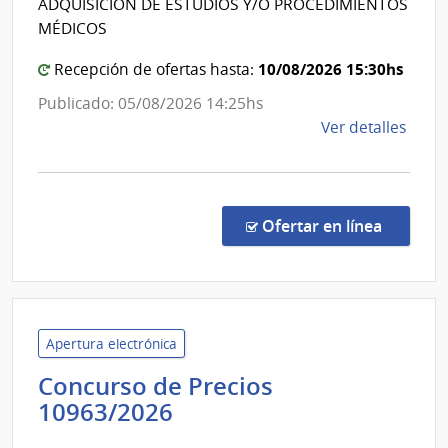
ADQUISICIÓN DE ESTUDIOS Y/O PROCEDIMIENTOS
Banco
MÉDICOS
de
Previsión
10/08/2026 15:30hs
Recepción de ofertas hasta:
Social
Publicado: 05/08/2026 14:25hs
de
Ver detalles
la
comp
Conc
de
en la co
Ofertar en línea
Preci
1096
|
Banc
de
Apertura electrónica
Previ
Concurso de Precios
Socia
Banco
10963/2026
|
de
Banc