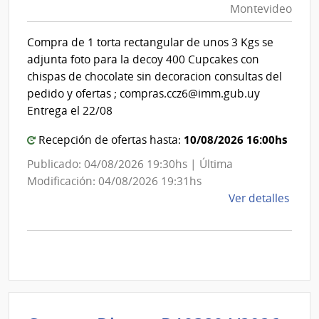
|
Montevideo
|
Inte
Int
de
Compra de 1 torta rectangular de unos 3 Kgs se
de
Mont
adjunta foto para la decoy 400 Cupcakes con
Mon
chispas de chocolate sin decoracion consultas del
pedido y ofertas ; compras.ccz6@imm.gub.uy
Entrega el 22/08
10/08/2026 16:00hs
Recepción de ofertas hasta:
Publicado: 04/08/2026 19:30hs | Última
Modificación: 04/08/2026 19:31hs
de
Ver detalles
la
comp
Comp
Direc
D194
|
Inte