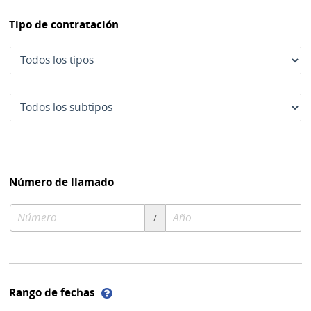
Tipo de contratación
Tipo
de
contratación
Subtipo
de
contratación
Número de llamado
Número
Año
/
de
de
compra
compra
Ayuda
Rango de fechas
sobre