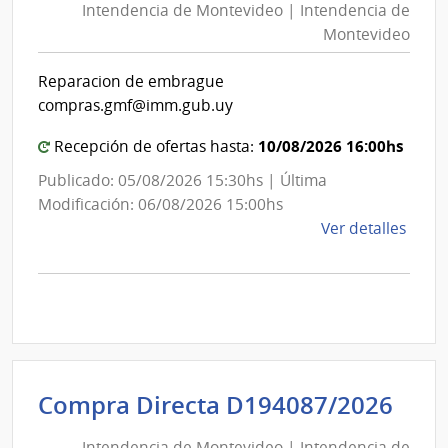
Intendencia de Montevideo | Intendencia de
Mon
Socia
Montevideo
|
|
Banc
Int
Reparacion de embrague
de
de
compras.gmf@imm.gub.uy
Previ
Mon
Socia
10/08/2026 16:00hs
Recepción de ofertas hasta:
Publicado: 05/08/2026 15:30hs | Última
Modificación: 06/08/2026 15:00hs
de
Ver detalles
la
comp
Comp
Direc
D193
|
Inte
Int
Compra Directa D194087/2026
de
de
Mont
Intendencia de Montevideo | Intendencia de