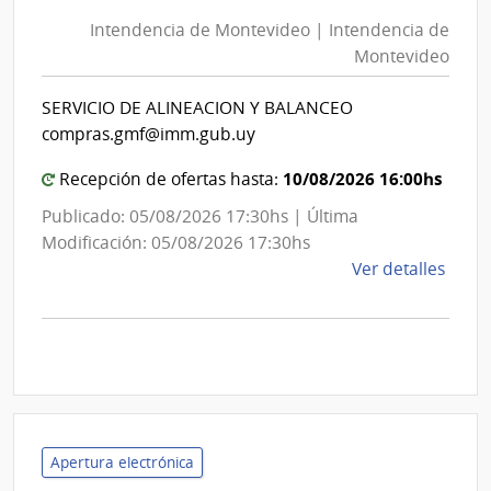
de
Mont
Intendencia de Montevideo | Intendencia de
Mon
|
Montevideo
|
Inte
Int
de
SERVICIO DE ALINEACION Y BALANCEO
de
Mont
compras.gmf@imm.gub.uy
Mon
10/08/2026 16:00hs
Recepción de ofertas hasta:
Publicado: 05/08/2026 17:30hs | Última
Modificación: 05/08/2026 17:30hs
de
Ver detalles
la
comp
Comp
Direc
D193
|
Inte
Apertura electrónica
de