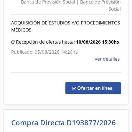
Banco de Previsión Social | Banco de Previsión
Previsión
de
Social
Social
Previ
|
Socia
ADQUISICIÓN DE ESTUDIOS Y/O PROCEDIMIENTOS
Banco
MÉDICOS
de
Previsión
10/08/2026 15:30hs
Recepción de ofertas hasta:
Social
Publicado: 05/08/2026 14:20hs
de
Ver detalles
la
comp
Conc
de
en la co
Ofertar en línea
Preci
1096
|
Banc
Int
Compra Directa D193877/2026
de
de
Previ