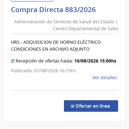
de
Administ
Compra Directa 883/2026
Mont
de
|
Administración de Servicios de Salud del Estado |
Inte
Servicios
Centro Departamental de Salto
de
de
Mont
Salud
HRS - ADQUISICION DE HORNO ELÉCTRICO
del
CONDICIONES EN ARCHIVO ADJUNTO
Estado
|
10/08/2026 15:00hs
Recepción de ofertas hasta:
Centro
Publicado: 07/08/2026 16:15hs
Departa
de
Ver detalles
de
la
Salto
comp
Comp
Direc
en la co
Ofertar en línea
883/
|
Admin