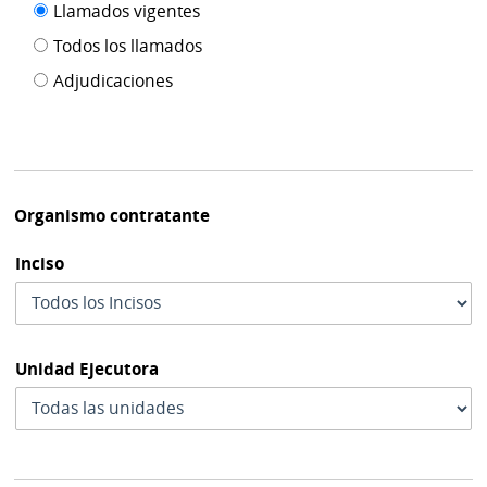
Filtro tipo
Llamados vigentes
por
de
fecha
Todos los llamados
de
publicación
Adjudicaciones
modif
Organismo contratante
Inciso
Unidad Ejecutora