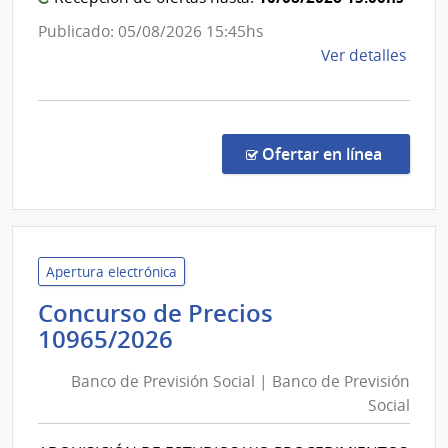
Rehabili
Publicado: 05/08/2026 15:45hs
de
Ver detalles
la
comp
Comp
Direc
en la co
Ofertar en línea
201/
|
Minis
del
Inter
Apertura electrónica
|
Concurso de Precios
Insti
Banco
10965/2026
Naci
de
de
Banco de Previsión Social | Banco de Previsión
Previsión
Rehab
Social
Social
|