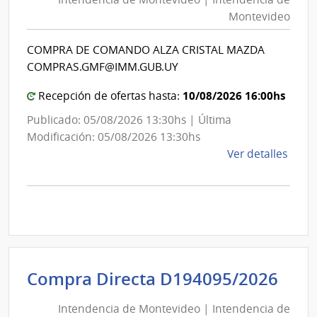
Mon
|
Montevideo
|
Inte
Int
de
COMPRA DE COMANDO ALZA CRISTAL MAZDA
de
Mont
COMPRAS.GMF@IMM.GUB.UY
Mon
10/08/2026 16:00hs
Recepción de ofertas hasta:
Publicado: 05/08/2026 13:30hs | Última
Modificación: 05/08/2026 13:30hs
de
Ver detalles
la
comp
Comp
Direc
D194
|
Inte
Int
Compra Directa D194095/2026
de
de
Mont
Intendencia de Montevideo | Intendencia de
Mon