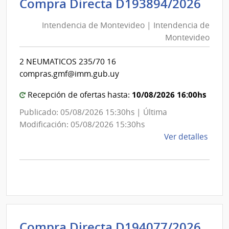
Int
Compra Directa D193894/2026
de
de
Mont
Intendencia de Montevideo | Intendencia de
Mon
|
Montevideo
|
Inte
Int
de
2 NEUMATICOS 235/70 16
de
Mont
compras.gmf@imm.gub.uy
Mon
10/08/2026 16:00hs
Recepción de ofertas hasta:
Publicado: 05/08/2026 15:30hs | Última
Modificación: 05/08/2026 15:30hs
de
Ver detalles
la
comp
Comp
Direc
D193
|
Inte
Int
Compra Directa D194077/2026