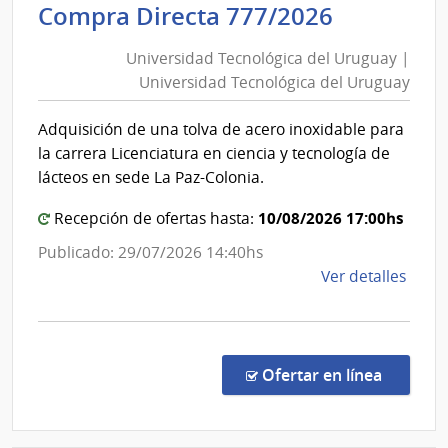
Universi
Compra Directa 777/2026
Mont
Tecnológ
|
Universidad Tecnológica del Uruguay |
Inte
del
Universidad Tecnológica del Uruguay
de
Uruguay
Mont
|
Adquisición de una tolva de acero inoxidable para
Universi
la carrera Licenciatura en ciencia y tecnología de
Tecnológ
lácteos en sede La Paz-Colonia.
del
10/08/2026 17:00hs
Uruguay
Recepción de ofertas hasta:
Publicado: 29/07/2026 14:40hs
de
Ver detalles
la
comp
Comp
Direc
en la c
Ofertar en línea
777/
|
Univ