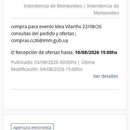
de
Mont
Intendencia de Montevideo | Intendencia de
Mon
|
Montevideo
|
Inte
Int
de
compra para evento Idea Vilariño 22/08/26
de
Mont
consultas del pedido y ofertas ;
Mon
compras.ccz6@imm.gub.uy
10/08/2026 15:00hs
Recepción de ofertas hasta:
Publicado: 03/08/2026 00:00hs | Última
Modificación: 04/08/2026 15:00hs
de
Ver detalles
la
comp
Comp
Direc
D193
|
Inte
Apertura electrónica