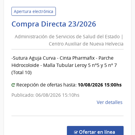
de
Servi
Apertura electrónica
de
Administr
Compra Directa 23/2026
Salu
de
del
Administración de Servicios de Salud del Estado |
Servicios
Esta
Centro Auxiliar de Nueva Helvecia
de
|
Salud
Cent
-Sutura Aguja Curva - Cinta Pharmafix - Parche
del
Depa
Hidrocoloide - Malla Tubular Leroy 5 nº5 y 5 nº 7
de
Estado
(Total 10)
Salto
|
10/08/2026 15:00hs
Centro
Recepción de ofertas hasta:
Auxiliar
Publicado: 06/08/2026 15:10hs
de
de
Ver detalles
Nueva
la
Helvecia
comp
Comp
Direc
en la co
Ofertar en línea