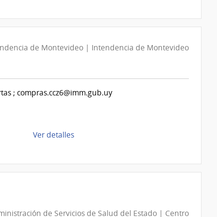
de
la
Canelones
compra
Compra
Directa
endencia de Montevideo | Intendencia de Montevideo
D194133/2026
|
Intendencia
de
ertas ; compras.ccz6@imm.gub.uy
Montevideo
|
Intendencia
de
de
Ver detalles
Montevideo
la
compra
Compra
Directa
D193692/2026
|
inistración de Servicios de Salud del Estado | Centro
Intendencia