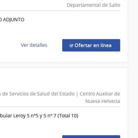
Departamental de Salto
de
Montevideo
O ADJUNTO
|
Intendencia
de
Montevideo
de
en la comp
Ver detalles
Ofertar en línea
la
compra
Compra
Directa
883/2026
|
 de Servicios de Salud del Estado | Centro Auxiliar de
Administración
Nueva Helvecia
de
Servicios
ular Leroy 5 nº5 y 5 nº 7 (Total 10)
de
Salud
del