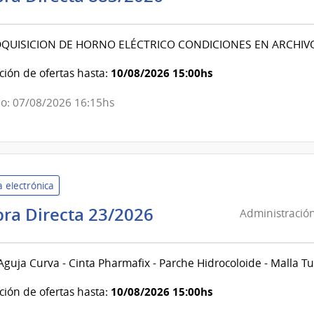
de
Servicios
DQUISICION DE HORNO ELÉCTRICO CONDICIONES EN ARCHIV
de
Salud
10/08/2026 15:00hs
ión de ofertas hasta:
del
Estado
o: 07/08/2026 16:15hs
|
Centro
Departamental
de
 electrónica
Salto
Administración
ra Directa 23/2026
Administración
de
Servicios
Aguja Curva - Cinta Pharmafix - Parche Hidrocoloide - Malla Tub
de
Salud
10/08/2026 15:00hs
ión de ofertas hasta:
del