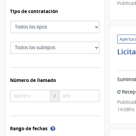
Publicad
Tipo de contratación
Tipo
de
contratación
Apertura
Subtipo
Licit
de
Ban
contratación
de
Prev
Suminist
Número de llamado
Socia
|
Recepc
Número
Año
/
Ban
de
de
Publicad
de
compra
compra
14:08hs
Prev
Socia
Ayuda
Rango de fechas
sobre