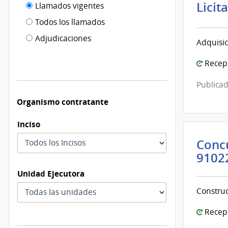
Filtro tipo
Licit
Llamados vigentes
por
de
fecha
Todos los llamados
de
publicación
Adjudicaciones
Adquisic
modificación
Recepc
Publicad
Organismo contratante
Inciso
Concu
9102
Unidad Ejecutora
Construc
Recepc