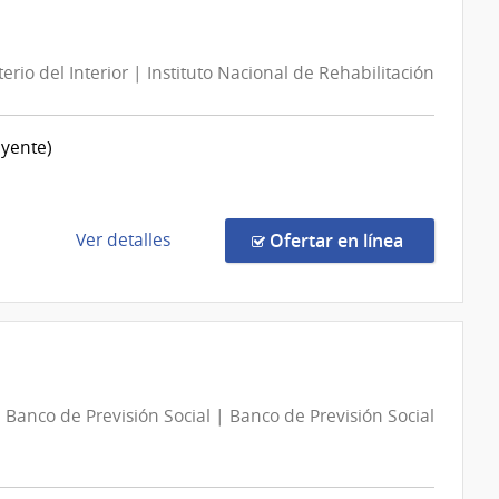
Helvecia
13055/2026
|
terio del Interior | Instituto Nacional de Rehabilitación
Administración
de
Servicios
uyente)
de
Salud
del
Estado
de
en la comp
Ver detalles
Ofertar en línea
|
la
Hospital
compra
Especializado
Compra
de
Directa
Ojos
201/2026
|
Banco de Previsión Social | Banco de Previsión Social
Ministerio
del
Interior