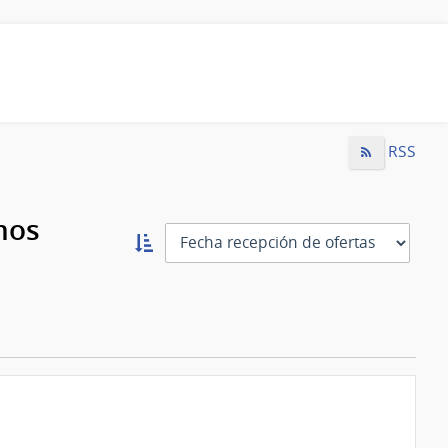
RSS
mos
Ordernar
ascendente:
Ordenar