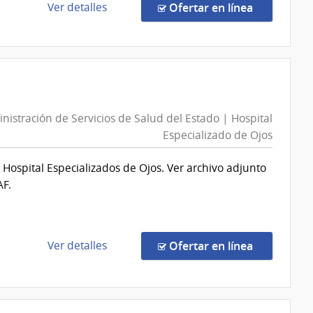
Estado
de
en la comp
Ver detalles
Ofertar en línea
|
la
Centro
compra
Departamental
Compra
de
Directa
Salto
23/2026
|
n
nistración de Servicios de Salud del Estado | Hospital
Administración
Especializado de Ojos
de
Servicios
Hospital Especializados de Ojos. Ver archivo adjunto
de
AF.
Salud
del
Estado
|
de
en la comp
Ver detalles
Ofertar en línea
Centro
la
Auxiliar
compra
de
Compra
Nueva
Directa