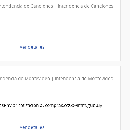
525/2026
ntendencia de Canelones | Intendencia de Canelones
|
Banco
de
Previsión
Social
de
Ver detalles
|
la
Banco
compra
de
Compra
Previsión
Directa
Social
endencia de Montevideo | Intendencia de Montevideo
1282/2026
|
Intendencia
de
ulesEnviar cotización a: compras.ccz3@imm.gub.uy
Canelones
|
Intendencia
de
Ver detalles