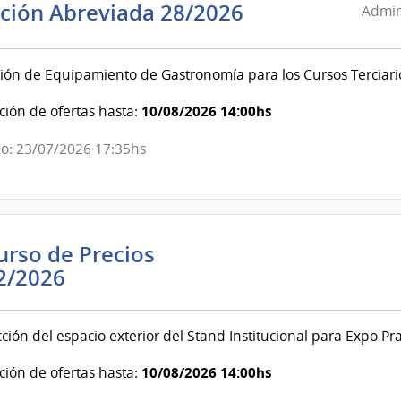
Administració
ación Abreviada 28/2026
Admin
Nacional
de
ión de Equipamiento de Gastronomía para los Cursos Terciari
Educación
Pública
10/08/2026 14:00hs
ión de ofertas hasta:
|
Consejo
o: 23/07/2026 17:35hs
de
Educación
Técnico-
Profesional
rso de Precios
Intendencia
2/2026
de
Colonia
ción del espacio exterior del Stand Institucional para Expo P
|
Intendencia
10/08/2026 14:00hs
ión de ofertas hasta:
de