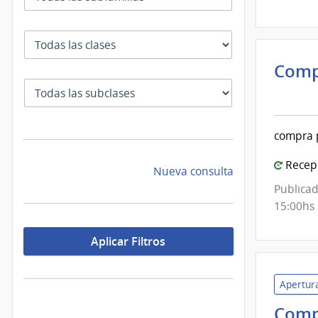
Mont
Clase
Comp
Inte
SubClase
de
Mont
compra p
|
Inte
Recepc
Nueva consulta
de
Publicad
Mont
15:00hs
Aplicar Filtros
Apertura
Comp