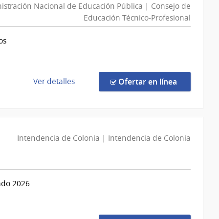
n
istración Nacional de Educación Pública | Consejo de
Educación Técnico-Profesional
os
de
en la comp
Ver detalles
Ofertar en línea
la
compra
Licitación
Abreviada
Intendencia de Colonia | Intendencia de Colonia
28/2026
|
Administración
Nacional
rado 2026
de
Educación
Pública