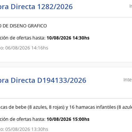
Intendencia
ra Directa 1282/2026
I
de
Canelones
O DE DISENO GRAFICO
|
Intendencia
10/08/2026 14:30hs
ión de ofertas hasta:
de
o: 06/08/2026 14:16hs
Canelones
ra Directa D194133/2026
Int
ndencia
evideo
as de bebe (8 azules, 8 rojas) y 16 hamacas infantiles (8 az
ndencia
10/08/2026 15:00hs
ión de ofertas hasta:
o: 05/08/2026 13:30hs