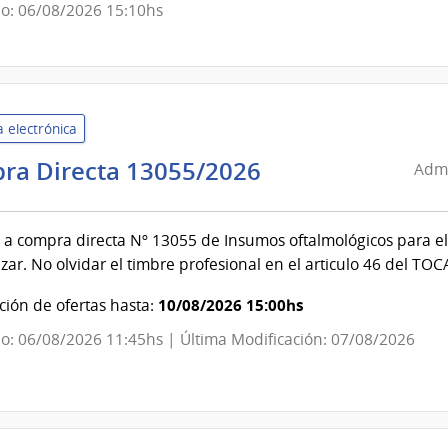
Estado
o: 06/08/2026 15:10hs
|
Centro
Auxiliar
de
 electrónica
Nueva
Helvecia
Administració
ra Directa 13055/2026
Admi
de
Servicios
 a compra directa Nº 13055 de Insumos oftalmológicos para el 
de
izar. No olvidar el timbre profesional en el articulo 46 del TOC
Salud
del
10/08/2026 15:00hs
ión de ofertas hasta:
Estado
o: 06/08/2026 11:45hs | Última Modificación: 07/08/2026
|
Hospital
Especializado
de