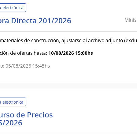
Ojos
 electrónica
Ministerio
ra Directa 201/2026
Minis
del
Interior
materiales de construcción, ajustarse al archivo adjunto (excl
|
Instituto
10/08/2026 15:00hs
ión de ofertas hasta:
Nacional
o: 05/08/2026 15:45hs
de
Rehabilitación
 electrónica
rso de Precios
Banco
5/2026
de