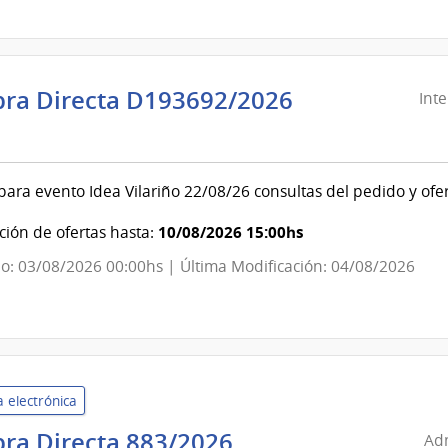
evideo
ra Directa D193692/2026
Int
ndencia
evideo
ara evento Idea Vilariño 22/08/26 consultas del pedido y of
ndencia
10/08/2026 15:00hs
ión de ofertas hasta:
o: 03/08/2026 00:00hs | Última Modificación: 04/08/2026
evideo
 electrónica
Administración
ra Directa 883/2026
Adm