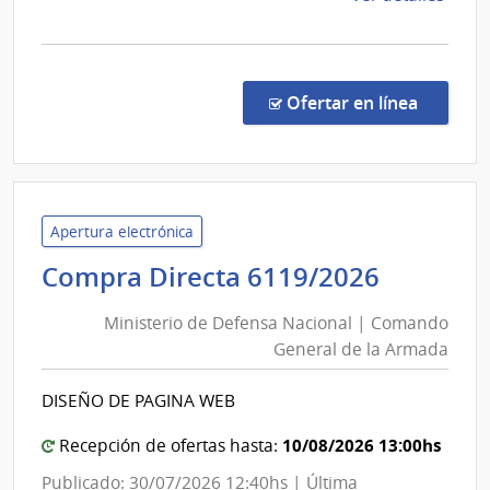
la
comp
Conc
de
en la c
Ofertar en línea
Preci
28/2
|
Univ
Tecno
Apertura electrónica
del
Ministe
Compra Directa 6119/2026
Urug
de
|
Ministerio de Defensa Nacional | Comando
Defens
Univ
General de la Armada
Nacion
Tecno
|
del
DISEÑO DE PAGINA WEB
Coman
Urug
Genera
10/08/2026 13:00hs
Recepción de ofertas hasta:
de
Publicado: 30/07/2026 12:40hs | Última