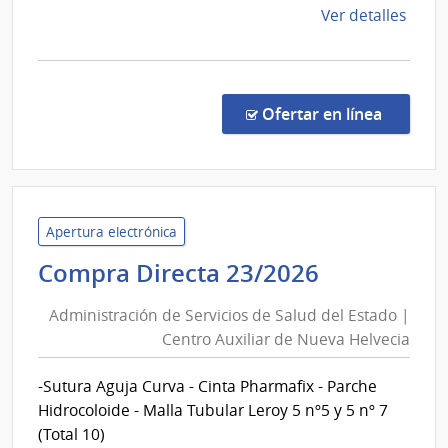
Departa
de
Ver detalles
de
la
Salto
comp
Comp
Direc
en la co
Ofertar en línea
883/
|
Admin
de
Servi
Apertura electrónica
de
Administr
Compra Directa 23/2026
Salu
de
del
Administración de Servicios de Salud del Estado |
Servicios
Esta
Centro Auxiliar de Nueva Helvecia
de
|
Salud
Cent
-Sutura Aguja Curva - Cinta Pharmafix - Parche
del
Depa
Hidrocoloide - Malla Tubular Leroy 5 nº5 y 5 nº 7
de
Estado
(Total 10)
Salto