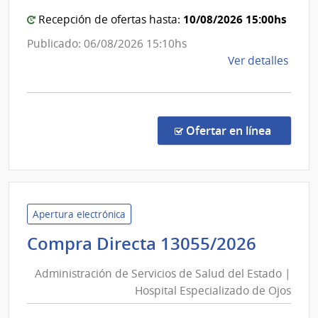
|
10/08/2026 15:00hs
Centro
Recepción de ofertas hasta:
Auxiliar
Publicado: 06/08/2026 15:10hs
de
de
Ver detalles
Nueva
la
Helvecia
comp
Comp
Direc
en la co
Ofertar en línea
23/2
|
Admin
de
Servi
Apertura electrónica
de
Admini
Compra Directa 13055/2026
Salu
de
del
Administración de Servicios de Salud del Estado |
Servic
Esta
Hospital Especializado de Ojos
de
|
Salud
Cent