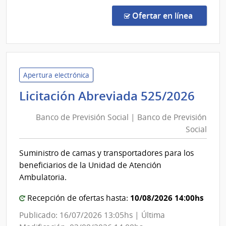
Conc
de
en la co
Ofertar en línea
Preci
9102
|
Inte
de
Apertura electrónica
Colo
Ban
Licitación Abreviada 525/2026
|
de
Inte
Banco de Previsión Social | Banco de Previsión
Prev
de
Social
Soci
Colo
|
Suministro de camas y transportadores para los
Ban
beneficiarios de la Unidad de Atención
de
Ambulatoria.
Prev
10/08/2026 14:00hs
Soci
Recepción de ofertas hasta:
Publicado: 16/07/2026 13:05hs | Última