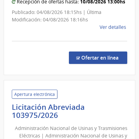
Conse
10/08/2026 13:00hs
Recepción de ofertas hasta:
Direct
Publicado: 04/08/2026 18:15hs | Última
Centra
Modificación: 04/08/2026 18:16hs
de
Ver detalles
la
comp
Comp
Direc
en la c
Ofertar en línea
2632
|
Admin
Naci
de
Apertura electrónica
Educ
Licitación Abreviada
Públi
Administración
103975/2026
|
Nacional
Cons
Administración Nacional de Usinas y Trasmisiones
de
Direc
Eléctricas | Administración Nacional de Usinas y
Centr