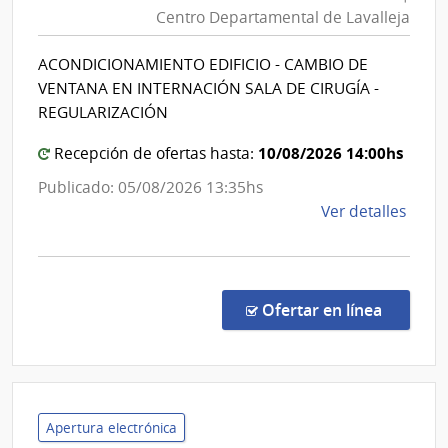
Servic
Centro Departamental de Lavalleja
de
Tras
Eléct
Salud
ACONDICIONAMIENTO EDIFICIO - CAMBIO DE
|
del
VENTANA EN INTERNACIÓN SALA DE CIRUGÍA -
Admin
Estad
REGULARIZACIÓN
Naci
|
de
10/08/2026 14:00hs
Centr
Recepción de ofertas hasta:
Usin
Depar
Publicado: 05/08/2026 13:35hs
y
de
de
Ver detalles
Tras
Lavall
la
Eléct
comp
Comp
Direc
en la co
Ofertar en línea
1303
|
Admin
de
Servi
Apertura electrónica