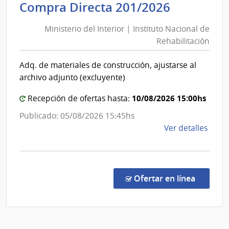
Minister
Compra Directa 201/2026
Salu
del
del
Ministerio del Interior | Instituto Nacional de
Interior
Esta
Rehabilitación
|
|
Instituto
Hospi
Adq. de materiales de construcción, ajustarse al
Nacional
Espec
archivo adjunto (excluyente)
de
de
Ojos
Rehabili
10/08/2026 15:00hs
Recepción de ofertas hasta:
Publicado: 05/08/2026 15:45hs
de
Ver detalles
la
comp
Comp
Direc
en la co
Ofertar en línea
201/
|
Minis
del