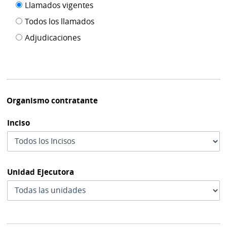
Filtro tipo
Llamados vigentes
por
de
fecha
Todos los llamados
de
publicación
Adjudicaciones
modif
Organismo contratante
Inciso
Unidad Ejecutora