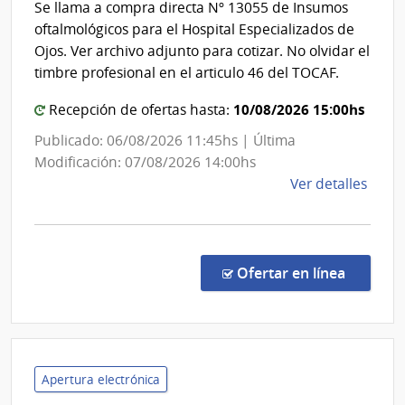
Se llama a compra directa Nº 13055 de Insumos
del
Auxil
oftalmológicos para el Hospital Especializados de
de
Estad
Ojos. Ver archivo adjunto para cotizar. No olvidar el
Nuev
|
timbre profesional en el articulo 46 del TOCAF.
Helve
Hospit
10/08/2026 15:00hs
Recepción de ofertas hasta:
Especi
de
Publicado: 06/08/2026 11:45hs | Última
Ojos
Modificación: 07/08/2026 14:00hs
de
Ver detalles
la
comp
Comp
Direc
en la co
Ofertar en línea
1305
|
Admin
de
Servi
Apertura electrónica
de