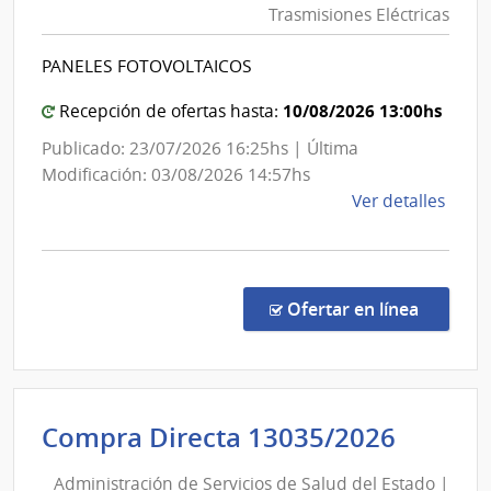
Usinas
Trasmisiones Eléctricas
y
Trasmisiones
PANELES FOTOVOLTAICOS
Eléctricas
|
10/08/2026 13:00hs
Recepción de ofertas hasta:
Administración
Publicado: 23/07/2026 16:25hs | Última
Nacional
Modificación: 03/08/2026 14:57hs
de
de
Ver detalles
Usinas
la
y
comp
Trasmisiones
Licit
Abre
Eléctricas
en la co
Ofertar en línea
1039
|
Admin
Naci
Admini
Compra Directa 13035/2026
de
de
Usin
Administración de Servicios de Salud del Estado |
y