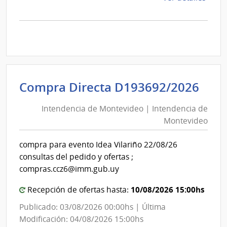
la
comp
Comp
Direc
D194
|
Inte
Int
Compra Directa D193692/2026
de
de
Mont
Intendencia de Montevideo | Intendencia de
Mon
|
Montevideo
|
Inte
Int
de
compra para evento Idea Vilariño 22/08/26
de
Mont
consultas del pedido y ofertas ;
Mon
compras.ccz6@imm.gub.uy
10/08/2026 15:00hs
Recepción de ofertas hasta:
Publicado: 03/08/2026 00:00hs | Última
Modificación: 04/08/2026 15:00hs