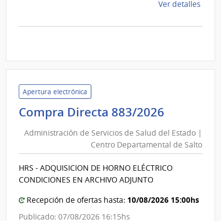
de
Ver detalles
la
comp
Comp
Direc
D193
|
Inte
Apertura electrónica
de
Administ
Compra Directa 883/2026
Mont
de
|
Administración de Servicios de Salud del Estado |
Inte
Servicios
Centro Departamental de Salto
de
de
Mont
Salud
HRS - ADQUISICION DE HORNO ELÉCTRICO
del
CONDICIONES EN ARCHIVO ADJUNTO
Estado
|
10/08/2026 15:00hs
Recepción de ofertas hasta:
Centro
Publicado: 07/08/2026 16:15hs