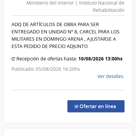
Ministerio del Interior | Instituto Nacional de
Interior
Rehabilitación
|
Instituto
ADQ DE ARTÍCULOS DE OBRA PARA SER
Nacional
ENTREGADO EN UNIDAD Nº 8, CARCEL PARA LOS
de
MILITARES EN DOMINGO ARENA , AJUSTARSE A
Rehabili
ESTA PEDIDO DE PRECIO ADJUNTO
10/08/2026 13:00hs
Recepción de ofertas hasta:
Publicado: 05/08/2026 16:20hs
de
Ver detalles
la
comp
Comp
Direc
en la co
Ofertar en línea
204/
|
Minis
del