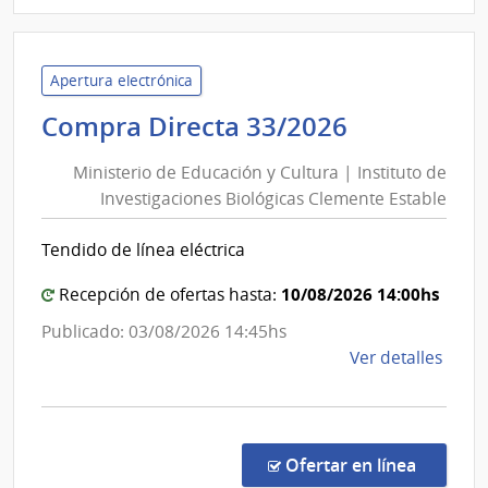
|
Minis
del
Inter
Apertura electrónica
|
Ministerio
Compra Directa 33/2026
Direc
de
Naci
Ministerio de Educación y Cultura | Instituto de
Educación
de
Investigaciones Biológicas Clemente Estable
y
Sani
Cultura
Polici
Tendido de línea eléctrica
|
Instituto
10/08/2026 14:00hs
Recepción de ofertas hasta:
de
Publicado: 03/08/2026 14:45hs
Investiga
de
Ver detalles
Biológicas
la
Clemente
comp
Estable
Comp
Direc
en la co
Ofertar en línea
33/2