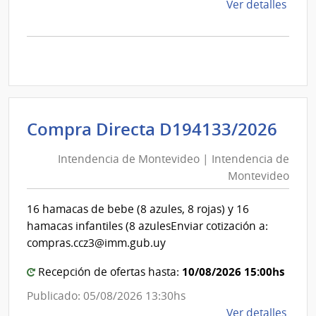
de
Ver detalles
la
comp
Comp
Direc
1282
|
Inte
Int
Compra Directa D194133/2026
de
de
Cane
Intendencia de Montevideo | Intendencia de
Mon
|
Montevideo
|
Inte
Int
de
16 hamacas de bebe (8 azules, 8 rojas) y 16
de
Cane
hamacas infantiles (8 azulesEnviar cotización a:
Mon
compras.ccz3@imm.gub.uy
10/08/2026 15:00hs
Recepción de ofertas hasta:
Publicado: 05/08/2026 13:30hs
de
Ver detalles