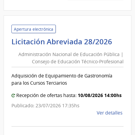
|
Minis
de
Educ
Apertura electrónica
y
Admin
Licitación Abreviada 28/2026
Cultu
Nacio
|
Administración Nacional de Educación Pública |
de
Insti
Consejo de Educación Técnico-Profesional
Educ
de
Públi
Inves
Adquisición de Equipamiento de Gastronomía
|
Bioló
para los Cursos Terciarios
Clem
Cons
Estab
de
10/08/2026 14:00hs
Recepción de ofertas hasta:
Educ
Publicado: 23/07/2026 17:35hs
Técni
de
Ver detalles
Profe
la
comp
Licit