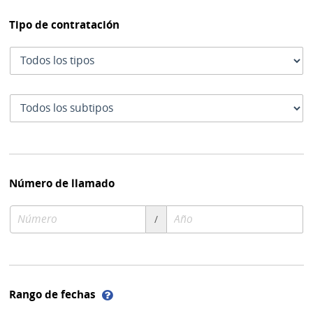
Tipo de contratación
Tipo
de
contratación
Subtipo
de
contratación
Número de llamado
Número
Año
/
de
de
compra
compra
Ayuda
Rango de fechas
sobre