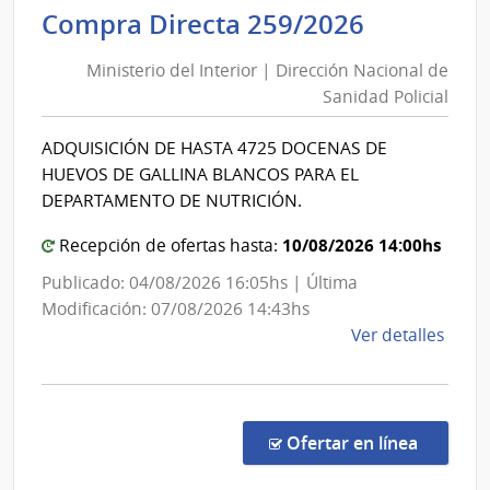
de
Minister
Compra Directa 259/2026
Salu
del
del
Ministerio del Interior | Dirección Nacional de
Interior
Esta
Sanidad Policial
|
|
Direcció
Cent
ADQUISICIÓN DE HASTA 4725 DOCENAS DE
Nacional
Depa
HUEVOS DE GALLINA BLANCOS PARA EL
de
de
DEPARTAMENTO DE NUTRICIÓN.
Laval
Sanidad
10/08/2026 14:00hs
Policial
Recepción de ofertas hasta:
Publicado: 04/08/2026 16:05hs | Última
Modificación: 07/08/2026 14:43hs
de
Ver detalles
la
comp
Comp
Direc
en la co
Ofertar en línea
259/