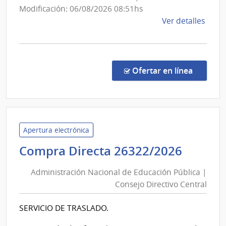
la
Modificación: 06/08/2026 08:51hs
Armad
de
Ver detalles
la
comp
Comp
Direc
en la c
Ofertar en línea
6119
|
Minis
de
Defe
Apertura electrónica
Naci
Admini
Compra Directa 26322/2026
|
Nacio
Com
Administración Nacional de Educación Pública |
de
Gene
Consejo Directivo Central
Educa
de
Públic
la
SERVICIO DE TRASLADO.
|
Arma