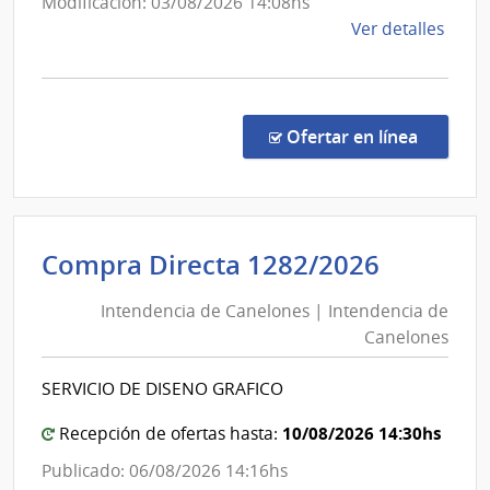
Modificación: 03/08/2026 14:08hs
de
Ver detalles
la
comp
Licit
Abre
en la co
Ofertar en línea
525/
|
Banc
de
Intende
Compra Directa 1282/2026
Previ
de
Socia
Intendencia de Canelones | Intendencia de
Canelo
|
Canelones
|
Banc
de
Intende
SERVICIO DE DISENO GRAFICO
Previ
de
Socia
Canelo
10/08/2026 14:30hs
Recepción de ofertas hasta:
Publicado: 06/08/2026 14:16hs