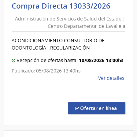
Admini
Compra Directa 13033/2026
Inter
de
|
Administración de Servicios de Salud del Estado |
Servic
Insti
Centro Departamental de Lavalleja
de
Naci
de
Salud
ACONDICIONAMIENTO CONSULTORIO DE
Rehab
del
ODONTOLOGÍA - REGULARIZACIÓN -
Estad
|
10/08/2026 13:00hs
Recepción de ofertas hasta:
Centr
Publicado: 05/08/2026 13:40hs
Depar
de
Ver detalles
de
la
Lavall
comp
Comp
Direc
en la co
Ofertar en línea
1303
|
Admin
de