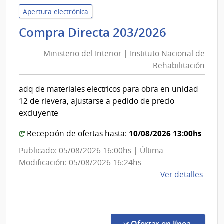
Servi
Apertura electrónica
de
Minister
Compra Directa 203/2026
Salu
del
del
Ministerio del Interior | Instituto Nacional de
Interior
Esta
Rehabilitación
|
|
Instituto
Cent
adq de materiales electricos para obra en unidad
Nacional
Depa
12 de rievera, ajustarse a pedido de precio
de
de
excluyente
Laval
Rehabili
10/08/2026 13:00hs
Recepción de ofertas hasta:
Publicado: 05/08/2026 16:00hs | Última
Modificación: 05/08/2026 16:24hs
de
Ver detalles
la
comp
Comp
Direc
en la co
Ofertar en línea