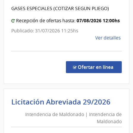
|
la
GASES ESPECIALES (COTIZAR SEGUN PLIEGO)
Coman
Arma
Genera
07/08/2026 12:00hs
Recepción de ofertas hasta:
de
Publicado: 31/07/2026 11:25hs
la
de
Ver detalles
Armad
la
comp
Comp
Direc
en la c
Ofertar en línea
1029
|
Minis
de
Inten
Licitación Abreviada 29/2026
Defe
de
Naci
Intendencia de Maldonado | Intendencia de
Mald
|
Maldonado
|
Com
Gene
Inten