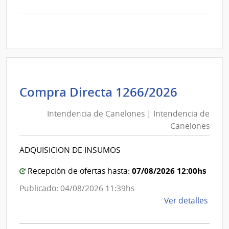
la
comp
Comp
Direc
D193
|
Inte
de
Intende
Compra Directa 1266/2026
Mont
de
|
Intendencia de Canelones | Intendencia de
Canelo
Inte
Canelones
|
de
Intende
Mont
ADQUISICION DE INSUMOS
de
Canelo
07/08/2026 12:00hs
Recepción de ofertas hasta:
Publicado: 04/08/2026 11:39hs
de
Ver detalles
la
comp