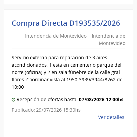
D194
|
Inte
Int
Compra Directa D193535/2026
de
de
Mont
Intendencia de Montevideo | Intendencia de
Mon
|
Montevideo
|
Inte
Int
de
Servicio externo para reparacion de 3 aires
de
Mont
acondicionados, 1 esta en cementerio parque del
Mon
norte (oficina) y 2 en sala fúnebre de la calle gral
flores. Coordinar vista al 1950-3939/3944/8262 de
10:00
07/08/2026 12:00hs
Recepción de ofertas hasta:
Publicado: 29/07/2026 15:30hs
de
Ver detalles
la
comp