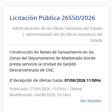
Admin
de
Admi
Licitación Pública 26550/2026
las
de
Obra
Administración de las Obras Sanitarias del Estado
las
Sanit
| Administración de las Obras Sanitarias del
Obra
del
Estado
Esta
Sani
|
del
Construcción de Redes de Saneamiento en las
Admin
Esta
Zonas del Departamento de Maldonado donde
de
|
presta servicios la Unidad de Gestión
las
Admi
Desconcentrada de OSE.
Obra
de
Sanit
07/08/2026 11:00hs
Recepción de ofertas hasta:
las
del
Obra
Publicado: 27/05/2026 15:05hs | Última
Esta
Sani
Modificación: 04/08/2026 10:14hs
del
de
Ver detalles
la
Esta