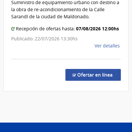
Suministro de equipamiento urbano con destino a
de
de
la obra de re-acondicionamiento de la Calle
la
Mald
Sarandí de la ciudad de Maldonado.
Arma
07/08/2026 12:00hs
Recepción de ofertas hasta:
Publicado: 22/07/2026 13:30hs
de
Ver detalles
la
comp
Licit
Abre
en la c
Ofertar en línea
29/2
|
Inte
de
Mald
|
Inte
de