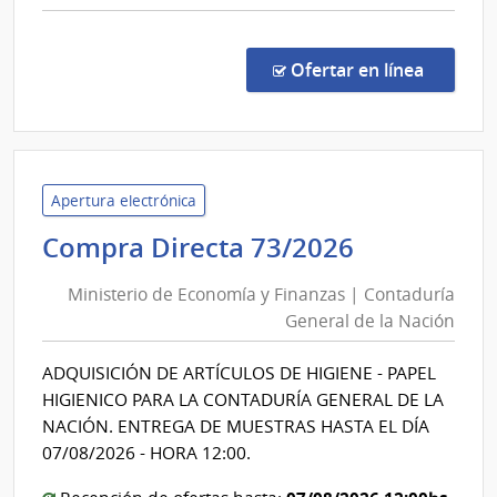
Cerro
comp
Comp
Direc
en la co
Ofertar en línea
489/
|
Admin
de
Servi
Apertura electrónica
de
Ministerio
Compra Directa 73/2026
Salu
de
del
Ministerio de Economía y Finanzas | Contaduría
Economía
Esta
General de la Nación
y
|
Finanzas
Hospi
ADQUISICIÓN DE ARTÍCULOS DE HIGIENE - PAPEL
|
del
HIGIENICO PARA LA CONTADURÍA GENERAL DE LA
Cerr
Contadurí
NACIÓN. ENTREGA DE MUESTRAS HASTA EL DÍA
General
07/08/2026 - HORA 12:00.
de