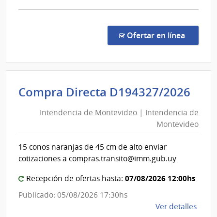
Carlos
comp
Comp
Direc
en la co
Ofertar en línea
1320
|
Admin
de
Int
Compra Directa D194327/2026
Servi
de
de
Intendencia de Montevideo | Intendencia de
Mon
Salu
Montevideo
|
del
Esta
Int
15 conos naranjas de 45 cm de alto enviar
|
de
cotizaciones a compras.transito@imm.gub.uy
Hospi
Mon
de
07/08/2026 12:00hs
Recepción de ofertas hasta:
San
Publicado: 05/08/2026 17:30hs
Carlo
de
Ver detalles