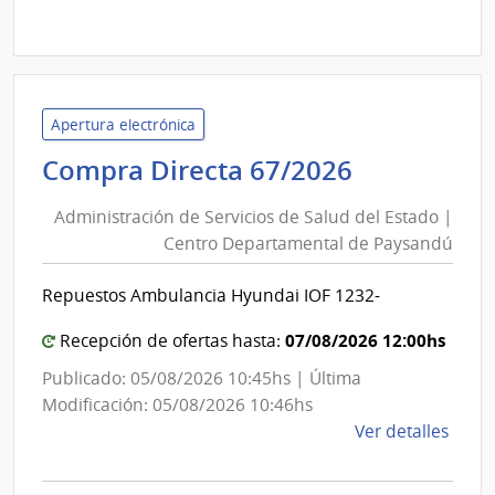
Comp
Direc
D193
|
Inte
Apertura electrónica
de
Administr
Compra Directa 67/2026
Mont
de
|
Administración de Servicios de Salud del Estado |
Inte
Servicios
Centro Departamental de Paysandú
de
de
Mont
Salud
Repuestos Ambulancia Hyundai IOF 1232-
del
Estado
07/08/2026 12:00hs
Recepción de ofertas hasta:
|
Publicado: 05/08/2026 10:45hs | Última
Centro
Modificación: 05/08/2026 10:46hs
Departam
de
Ver detalles
de
la
Paysandú
comp