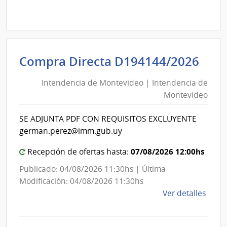
Comp
Direc
1266
|
Inte
Int
Compra Directa D194144/2026
de
de
Cane
Intendencia de Montevideo | Intendencia de
Mon
|
Montevideo
|
Inte
Int
de
SE ADJUNTA PDF CON REQUISITOS EXCLUYENTE
de
Cane
german.perez@imm.gub.uy
Mon
07/08/2026 12:00hs
Recepción de ofertas hasta:
Publicado: 04/08/2026 11:30hs | Última
Modificación: 04/08/2026 11:30hs
de
Ver detalles
la
comp