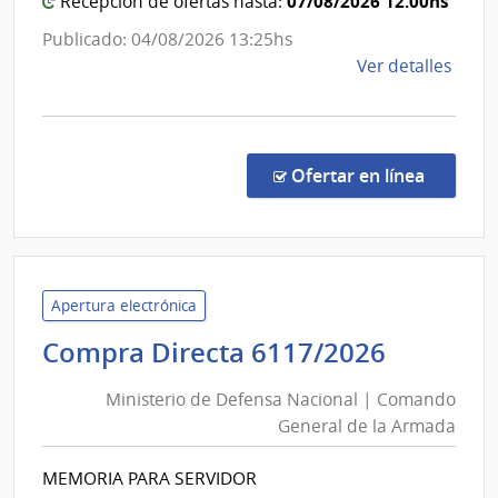
07/08/2026 12:00hs
Recepción de ofertas hasta:
la
Nación
Publicado: 04/08/2026 13:25hs
de
Ver detalles
la
comp
Comp
Direc
en la c
Ofertar en línea
73/2
|
Minis
de
Econ
Apertura electrónica
y
Ministe
Compra Directa 6117/2026
Fina
de
|
Ministerio de Defensa Nacional | Comando
Defens
Cont
General de la Armada
Nacion
Gene
|
de
MEMORIA PARA SERVIDOR
Coman
la