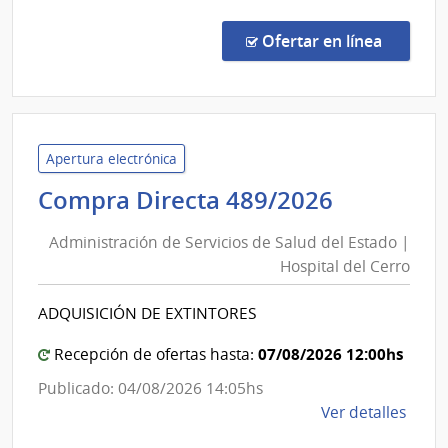
Comp
Direc
en la c
Ofertar en línea
67/2
|
Admin
de
Servi
Apertura electrónica
de
Administ
Compra Directa 489/2026
Salu
de
del
Administración de Servicios de Salud del Estado |
Servicios
Esta
Hospital del Cerro
de
|
Salud
Cent
ADQUISICIÓN DE EXTINTORES
del
Depa
de
Estado
07/08/2026 12:00hs
Recepción de ofertas hasta:
Pays
|
Publicado: 04/08/2026 14:05hs
Hospital
de
Ver detalles
del
la