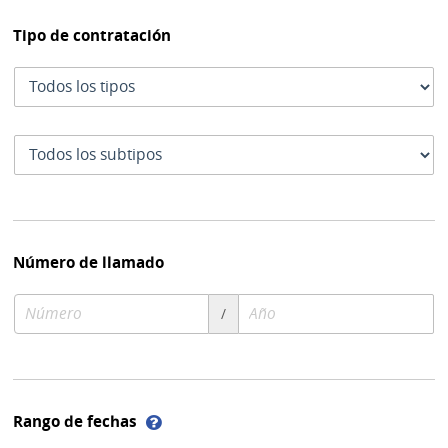
Tipo de contratación
Tipo
de
contratación
Subtipo
de
contratación
Número de llamado
Número
Año
/
de
de
compra
compra
Ayuda
Rango de fechas
sobre