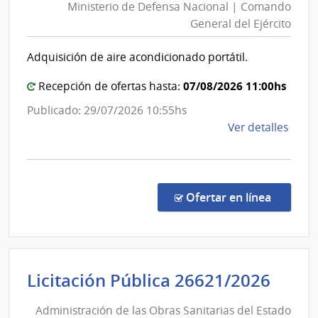
Ministerio de Defensa Nacional | Comando
Defensa
General del Ejército
Nacional
|
Adquisición de aire acondicionado portátil.
Comand
General
07/08/2026 11:00hs
Recepción de ofertas hasta:
del
Publicado: 29/07/2026 10:55hs
Ejército
de
Ver detalles
la
comp
Comp
Direc
en la c
Ofertar en línea
886/
|
Minis
de
Admi
Licitación Pública 26621/2026
Defe
de
Naci
Administración de las Obras Sanitarias del Estado
las
|