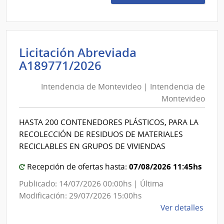
Preci
1521
|
Minis
Licitación Abreviada
de
Intendencia
A189771/2026
Educ
de
y
Intendencia de Montevideo | Intendencia de
Montevideo
Cultu
Montevideo
|
|
Direc
Intendencia
HASTA 200 CONTENEDORES PLÁSTICOS, PARA LA
Gene
de
RECOLECCIÓN DE RESIDUOS DE MATERIALES
de
Montevideo
RECICLABLES EN GRUPOS DE VIVIENDAS
la
Bibli
07/08/2026 11:45hs
Recepción de ofertas hasta:
Naci
Publicado: 14/07/2026 00:00hs | Última
Modificación: 29/07/2026 15:00hs
de
Ver detalles
la