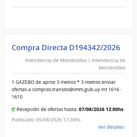
la
comp
Comp
Direc
D194
|
Inte
Int
Compra Directa D194342/2026
de
de
Mont
Intendencia de Montevideo | Intendencia de
Mon
|
Montevideo
|
Inte
Int
de
1 GAZEBO de aprox 3 metros * 3 metros enviar
de
Mont
ofertas a compras.transito@imm.gub.uy int 1616 -
Mon
1610
07/08/2026 12:00hs
Recepción de ofertas hasta:
Publicado: 05/08/2026 17:30hs
de
Ver detalles
la