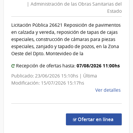
| Administración de las Obras Sanitarias del
Obra
Com
Estado
Gene
Sani
del
del
Licitación Pública 26621 Reposición de pavimentos
Ejérc
Esta
en calzada y vereda, reposición de tapas de cajas
|
especiales, construcción de cámaras para piezas
Admi
especiales, zanjado y tapado de pozos, en la Zona
de
Oeste del Dpto. Montevideo de la
las
07/08/2026 11:00hs
Recepción de ofertas hasta:
Obra
Sani
Publicado: 23/06/2026 15:10hs | Última
del
Modificación: 15/07/2026 15:17hs
de
Ver detalles
Esta
la
comp
Licit
Públi
en la co
Ofertar en línea
2662
|