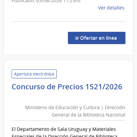
Publicado: 05/08/2026 11:25hs
Esta
de
Ver detalles
la
comp
Comp
Direc
en la co
Ofertar en línea
1318
|
Admin
de
Servi
Apertura electrónica
de
Concurso de Precios 1521/2026
Salu
Ministerio
del
de
Esta
Ministerio de Educación y Cultura | Dirección
Educación
|
General de la Biblioteca Nacional
y
Hospi
Cultura
Espa
El Departamento de Sala Uruguay y Materiales
|
Especiales de la Dirección General de Biblioteca