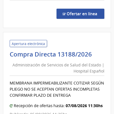
comp
Licit
Públi
en la co
Ofertar en línea
2655
|
Admin
de
las
Apertura electrónica
Obra
Admini
Compra Directa 13188/2026
Sanit
de
del
Administración de Servicios de Salud del Estado |
Servic
Esta
Hospital Español
de
|
Salud
Admin
MEMBRANA IMPERMEABILIZANTE COTIZAR SEGÚN
del
de
PLIEGO NO SE ACEPTAN OFERTAS INCOMPLETAS
las
Estad
CONFIRMAR PLAZO DE ENTREGA
Obra
|
Sanit
07/08/2026 11:30hs
Hospit
Recepción de ofertas hasta:
del
Españ