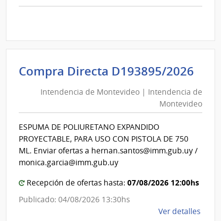
comp
Comp
Direc
D194
|
Inte
Int
Compra Directa D193895/2026
de
de
Mont
Intendencia de Montevideo | Intendencia de
Mon
|
Montevideo
|
Inte
Int
de
ESPUMA DE POLIURETANO EXPANDIDO
de
Mont
PROYECTABLE, PARA USO CON PISTOLA DE 750
Mon
ML. Enviar ofertas a hernan.santos@imm.gub.uy /
monica.garcia@imm.gub.uy
07/08/2026 12:00hs
Recepción de ofertas hasta:
Publicado: 04/08/2026 13:30hs
de
Ver detalles