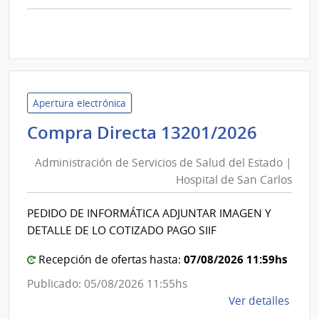
comp
Licit
Abre
A189
|
Inte
Apertura electrónica
de
Admini
Compra Directa 13201/2026
Mont
de
|
Administración de Servicios de Salud del Estado |
Inte
Servic
Hospital de San Carlos
de
de
Mont
Salud
PEDIDO DE INFORMÁTICA ADJUNTAR IMAGEN Y
del
DETALLE DE LO COTIZADO PAGO SIIF
Estad
|
07/08/2026 11:59hs
Recepción de ofertas hasta:
Hospit
Publicado: 05/08/2026 11:55hs
de
de
Ver detalles
San
la