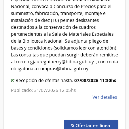
Dirección
Nacional, convoca a Concurso de Precios para el
General
suministro, fabricación, transporte, montaje e
de
instalación de diez (10) peines deslizantes
la
destinados a la conservación de cuadros
Biblioteca
pertenecientes a la Sala de Materiales Especiales
Nacional
de la Biblioteca Nacional. Se adjunta pliego de
bases y condiciones (solicitamos leer con atención).
Las consultas que puedan surgir deberán remitirse
al correo gjaureguiberry@bibna.gub.uy. , con copia
obligatoria a compras@bibna.gub.uy.
07/08/2026 11:30hs
Recepción de ofertas hasta:
Publicado: 31/07/2026 12:05hs
de
Ver detalles
la
comp
Conc
de
en la co
Ofertar en línea