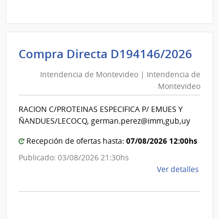
Comp
Direc
D194
|
Inte
Int
Compra Directa D194146/2026
de
de
Mont
Intendencia de Montevideo | Intendencia de
Mon
|
Montevideo
|
Inte
Int
de
RACION C/PROTEINAS ESPECIFICA P/ EMUES Y
de
Mont
ÑANDUES/LECOCQ, german.perez@imm,gub,uy
Mon
07/08/2026 12:00hs
Recepción de ofertas hasta:
Publicado: 03/08/2026 21:30hs
de
Ver detalles
la
comp
Comp
Direc