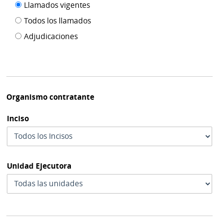
Filtro tipo
Llamados vigentes
por
de
fecha
Todos los llamados
de
publicación
Adjudicaciones
modif
Organismo contratante
Inciso
Unidad Ejecutora