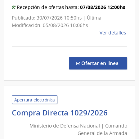
Naci
Genera
07/08/2026 12:00hs
Recepción de ofertas hasta:
de
Publicado: 30/07/2026 10:50hs | Última
la
Modificación: 05/08/2026 10:06hs
Armad
de
Ver detalles
la
comp
Comp
Direc
en la c
Ofertar en línea
6117
|
Minis
de
Defe
Apertura electrónica
Naci
Ministe
Compra Directa 1029/2026
|
de
Com
Ministerio de Defensa Nacional | Comando
Defens
Gene
General de la Armada
Nacion
de