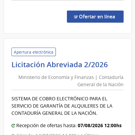
comp
Licit
Abre
en la co
Ofertar en línea
11/2
|
Inte
de
Laval
Apertura electrónica
|
Minist
Licitación Abreviada 2/2026
Inte
de
de
Ministerio de Economía y Finanzas | Contaduría
Econo
Laval
General de la Nación
y
Finanz
SISTEMA DE COBRO ELECTRÓNICO PARA EL
|
SERVICIO DE GARANTÍA DE ALQUILERES DE LA
Contad
CONTADURÍA GENERAL DE LA NACIÓN.
Genera
07/08/2026 12:00hs
de
Recepción de ofertas hasta:
la