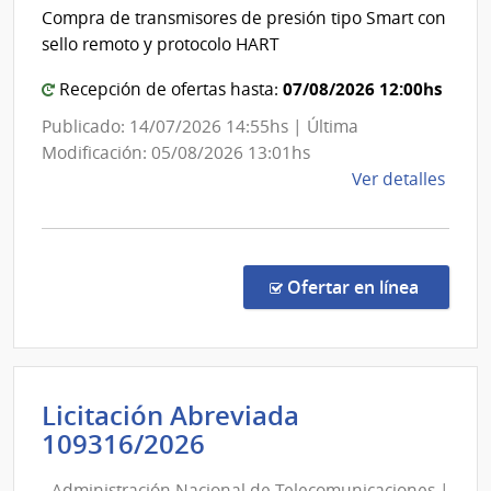
y
Compra de transmisores de presión tipo Smart con
Portland
sello remoto y protocolo HART
|
Administración
07/08/2026 12:00hs
Recepción de ofertas hasta:
Nacional
Publicado: 14/07/2026 14:55hs | Última
de
Modificación: 05/08/2026 13:01hs
Combustible,
de
Ver detalles
Alcohol
la
y
comp
Conc
Portland
de
en la c
Ofertar en línea
Preci
1467
|
Admin
Licitación Abreviada
Naci
Administración
109316/2026
de
Nacional
Comb
Administración Nacional de Telecomunicaciones |