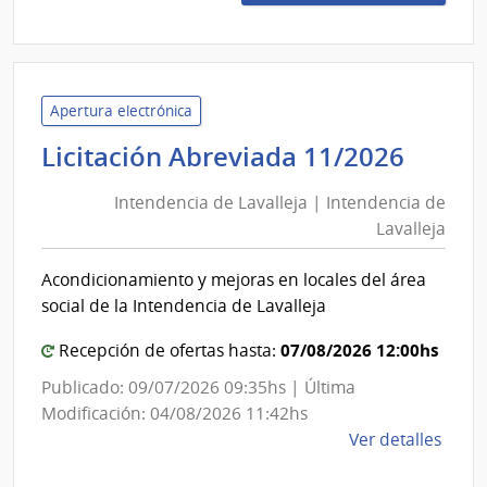
16/2
|
Minis
de
Defe
Apertura electrónica
Naci
Inten
Licitación Abreviada 11/2026
|
de
Direc
Intendencia de Lavalleja | Intendencia de
Laval
Gene
Lavalleja
|
de
Inten
Secre
Acondicionamiento y mejoras en locales del área
de
de
social de la Intendencia de Lavalleja
Esta
Laval
07/08/2026 12:00hs
Recepción de ofertas hasta:
Publicado: 09/07/2026 09:35hs | Última
Modificación: 04/08/2026 11:42hs
de
Ver detalles
la