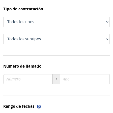
Tipo de contratación
Tipo
de
contratación
Subtipo
de
contratación
Número de llamado
Número
Año
/
de
de
compra
compra
Ayuda
Rango de fechas
sobre