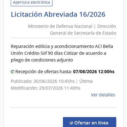
Niño
Apertura electrónica
y
Minis
Licitación Abreviada 16/2026
Adol
de
del
Ministerio de Defensa Nacional | Dirección
Defe
Urug
General de Secretaría de Estado
Nacio
|
|
Insti
Reparación edilicia y acondicionamiento ACI Bella
Direc
del
Unión Crédito Siif 90 días Cotizar de acuerdo a
Niño
Gener
pliego de condiciones adjunto
y
de
Adol
07/08/2026 12:00hs
Secre
Recepción de ofertas hasta:
del
de
Publicado: 30/06/2026 10:45hs | Última
Urug
Estad
Modificación: 29/07/2026 11:40hs
INAU
de
Ver detalles
la
comp
Licit
Abre
en la co
Ofertar en línea