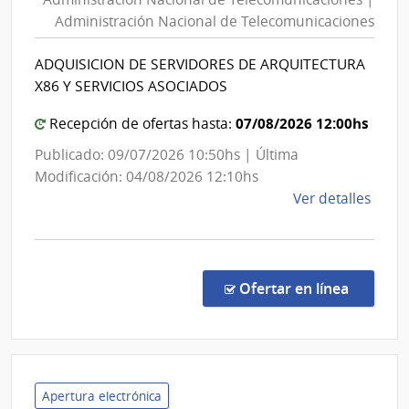
de
Alcoh
Administración Nacional de Telecomunicaciones
y
Telecomunicaciones
Portl
|
ADQUISICION DE SERVIDORES DE ARQUITECTURA
|
Administración
X86 Y SERVICIOS ASOCIADOS
Admin
Nacional
Naci
de
07/08/2026 12:00hs
Recepción de ofertas hasta:
de
Telecomunicaciones
Publicado: 09/07/2026 10:50hs | Última
Comb
Modificación: 04/08/2026 12:10hs
Alcoh
de
Ver detalles
y
la
Portl
comp
Licit
Abre
en la c
Ofertar en línea
1093
|
Admin
Naci
de
Apertura electrónica