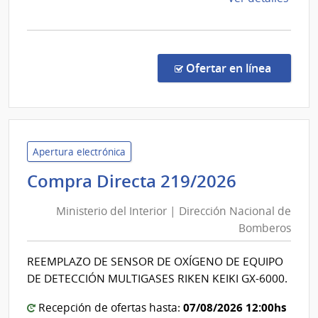
Palmir
la
comp
Conc
de
en la co
Ofertar en línea
Preci
2/20
|
Admin
de
Apertura electrónica
Servi
Minister
Compra Directa 219/2026
de
del
Salu
Ministerio del Interior | Dirección Nacional de
Interior
del
Bomberos
|
Esta
Direcció
|
REEMPLAZO DE SENSOR DE OXÍGENO DE EQUIPO
Nacional
Cent
DE DETECCIÓN MULTIGASES RIKEN KEIKI GX-6000.
Auxil
de
de
Bomber
07/08/2026 12:00hs
Recepción de ofertas hasta: