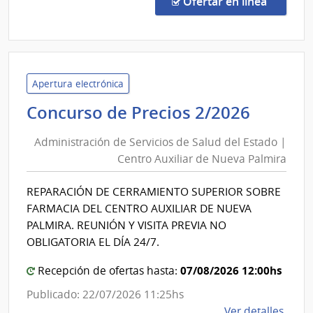
en la co
Ofertar en línea
Comp
de
preci
5021
|
Apertura electrónica
Admin
Admini
Concurso de Precios 2/2026
Naci
de
de
Administración de Servicios de Salud del Estado |
Servic
Educ
Centro Auxiliar de Nueva Palmira
de
Públi
Salud
|
REPARACIÓN DE CERRAMIENTO SUPERIOR SOBRE
del
Cons
FARMACIA DEL CENTRO AUXILIAR DE NUEVA
Direc
Estado
PALMIRA. REUNIÓN Y VISITA PREVIA NO
Centr
|
OBLIGATORIA EL DÍA 24/7.
Centro
07/08/2026 12:00hs
Recepción de ofertas hasta:
Auxilia
de
Publicado: 22/07/2026 11:25hs
Nueva
de
Ver detalles