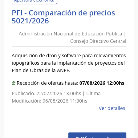
|
PFI - Comparación de precios
Inte
Administración
5021/2026
de
Nacional
Mald
Administración Nacional de Educación Pública |
de
Consejo Directivo Central
Educación
Pública
Adquisición de dron y software para relevamientos
|
topográficos para la implantación de proyectos del
Consejo
Plan de Obras de la ANEP.
Directivo
Central
07/08/2026 12:00hs
Recepción de ofertas hasta:
Publicado: 22/07/2026 13:00hs | Última
Modificación: 06/08/2026 11:30hs
de
Ver detalles
la
comp
PFI
-