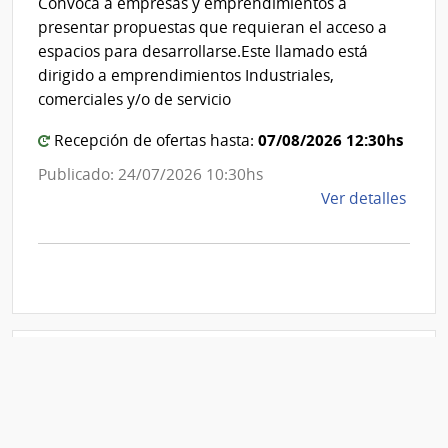
Convoca a empresas y emprendimientos a
Gene
de
presentar propuestas que requieran el acceso a
de
Canelones
espacios para desarrollarse.Este llamado está
Casi
dirigido a emprendimientos Industriales,
comerciales y/o de servicio
07/08/2026 12:30hs
Recepción de ofertas hasta:
Publicado: 24/07/2026 10:30hs
de
Ver detalles
la
comp
Llam
a
Expr
de
Inter
Apertura electrónica
107/
Adminis
Compra Directa 1339/2026
|
de
Inte