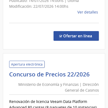
Publicado: 14/07/2026 14:00hs | Última
Nació
Modificación: 22/07/2026 14:00hs
de
Ver detalles
la
comp
Licit
Abre
en la co
Ofertar en línea
2/20
|
Minis
de
Econ
Apertura electrónica
y
Minis
Concurso de Precios 22/2026
Fina
de
|
Ministerio de Economía y Finanzas | Dirección
Econ
Cont
General de Casinos
y
Gene
Finan
de
Renovación de licencia Veeam Data Platform
|
la
Advanced 80 cargas (8 paquetes de 10 instancias)