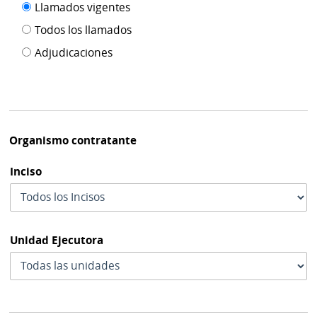
Filtro tipo
Llamados vigentes
por
de
fecha
Todos los llamados
de
publicación
Adjudicaciones
modif
Organismo contratante
Inciso
Unidad Ejecutora