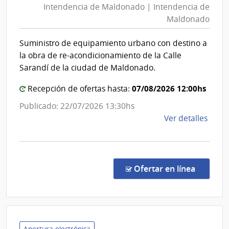
Intendencia de Maldonado | Intendencia de
Mald
|
Maldonado
|
Com
Gene
Inten
Suministro de equipamiento urbano con destino a
de
de
la obra de re-acondicionamiento de la Calle
la
Mald
Sarandí de la ciudad de Maldonado.
Arma
07/08/2026 12:00hs
Recepción de ofertas hasta:
Publicado: 22/07/2026 13:30hs
de
Ver detalles
la
comp
Licit
Abre
en la c
Ofertar en línea
29/2
|
Inte
de
Mald
Apertura electrónica