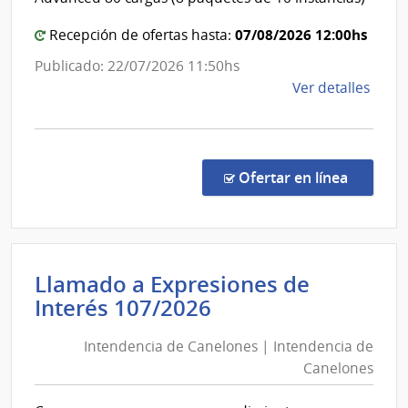
Naci
Direc
Gener
07/08/2026 12:00hs
Recepción de ofertas hasta:
de
Publicado: 22/07/2026 11:50hs
Casin
de
Ver detalles
la
comp
Conc
de
en la co
Ofertar en línea
Preci
22/2
|
Minis
Llamado a Expresiones de
de
Intendencia
Interés 107/2026
Econ
de
y
Intendencia de Canelones | Intendencia de
Canelones
Fina
Canelones
|
|
Direc
Intendencia