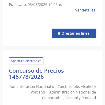
Nuev
Publicado: 03/08/2026 10:05hs
Palm
de
Ver detalles
la
comp
Comp
Direc
en la co
Ofertar en línea
219/
|
Minis
del
Inter
Apertura electrónica
|
Concurso de Precios
Direc
Administración
146778/2026
Naci
Nacional
de
Administración Nacional de Combustible, Alcohol y
de
Bomb
Portland | Administración Nacional de
Combustible,
Combustible, Alcohol y Portland
Alcohol