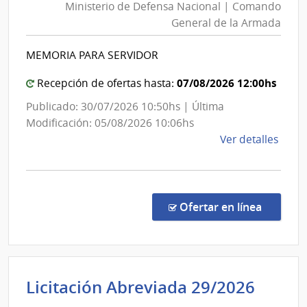
Ministerio de Defensa Nacional | Comando
Defens
General de la Armada
Nacion
|
MEMORIA PARA SERVIDOR
Coman
Genera
07/08/2026 12:00hs
Recepción de ofertas hasta:
de
Publicado: 30/07/2026 10:50hs | Última
la
Modificación: 05/08/2026 10:06hs
Armad
de
Ver detalles
la
comp
Comp
Direc
en la c
Ofertar en línea
6117
|
Minis
de
Inten
Licitación Abreviada 29/2026
Defe
de
Naci