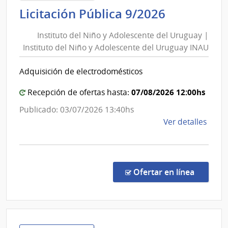
Tele
Instituto
Licitación Pública 9/2026
|
del
Admin
Instituto del Niño y Adolescente del Uruguay |
Niño
Naci
Instituto del Niño y Adolescente del Uruguay INAU
y
de
Adolesce
Tele
Adquisición de electrodomésticos
del
Uruguay
07/08/2026 12:00hs
Recepción de ofertas hasta:
|
Publicado: 03/07/2026 13:40hs
Instituto
de
Ver detalles
del
la
Niño
comp
y
Licit
Adolesce
Públi
en la co
Ofertar en línea
del
9/20
|
Uruguay
Insti
INAU
del