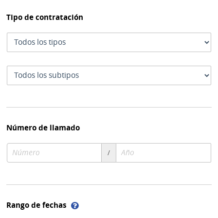
Tipo de contratación
Tipo
de
contratación
Subtipo
de
contratación
Número de llamado
Número
Año
/
de
de
compra
compra
Ayuda
Rango de fechas
sobre