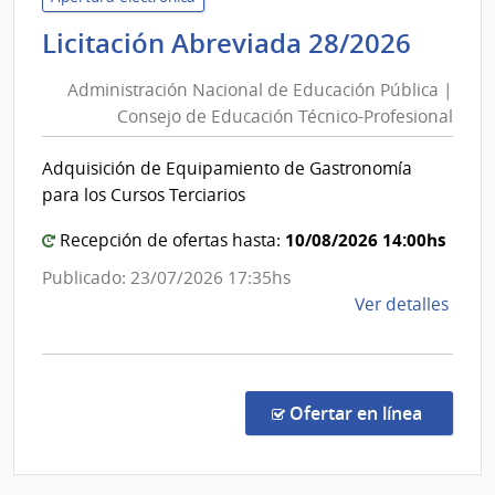
y
Admin
Licitación Abreviada 28/2026
Cultu
Nacio
|
Administración Nacional de Educación Pública |
de
Insti
Consejo de Educación Técnico-Profesional
Educ
de
Públi
Inves
Adquisición de Equipamiento de Gastronomía
|
Bioló
para los Cursos Terciarios
Clem
Cons
Estab
de
10/08/2026 14:00hs
Recepción de ofertas hasta:
Educ
Publicado: 23/07/2026 17:35hs
Técni
de
Ver detalles
Profe
la
comp
Licit
Abre
en la co
Ofertar en línea
28/2
|
Admin