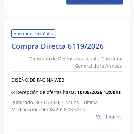
Preci
28/2
|
Univ
Tecno
Apertura electrónica
del
Ministe
Compra Directa 6119/2026
Urug
de
|
Ministerio de Defensa Nacional | Comando
Defens
Univ
General de la Armada
Nacion
Tecno
|
del
DISEÑO DE PAGINA WEB
Coman
Urug
Genera
10/08/2026 13:00hs
Recepción de ofertas hasta:
de
Publicado: 30/07/2026 12:40hs | Última
la
Modificación: 06/08/2026 08:51hs
Armad
de
Ver detalles
la
comp