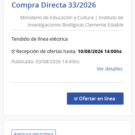
Ministerio
Compra Directa 33/2026
Direc
de
Naci
Ministerio de Educación y Cultura | Instituto de
Educación
de
Investigaciones Biológicas Clemente Estable
y
Sani
Cultura
Polici
Tendido de línea eléctrica
|
Instituto
10/08/2026 14:00hs
Recepción de ofertas hasta:
de
Publicado: 03/08/2026 14:45hs
Investiga
de
Ver detalles
Biológicas
la
Clemente
comp
Estable
Comp
Direc
en la co
Ofertar en línea
33/2
|
Minis
de
Educ
Apertura electrónica