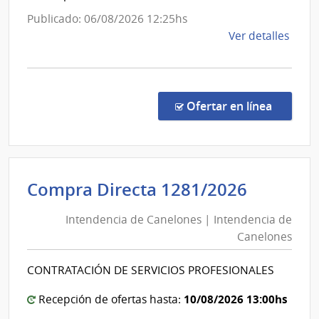
Maciel
Publicado: 06/08/2026 12:25hs
de
Ver detalles
la
comp
Comp
Direc
en la co
Ofertar en línea
1346
|
Admin
de
Intende
Compra Directa 1281/2026
Servi
de
de
Intendencia de Canelones | Intendencia de
Canelo
Salu
Canelones
|
del
Esta
Intende
CONTRATACIÓN DE SERVICIOS PROFESIONALES
|
de
Hospi
Canelo
10/08/2026 13:00hs
Recepción de ofertas hasta:
Maci