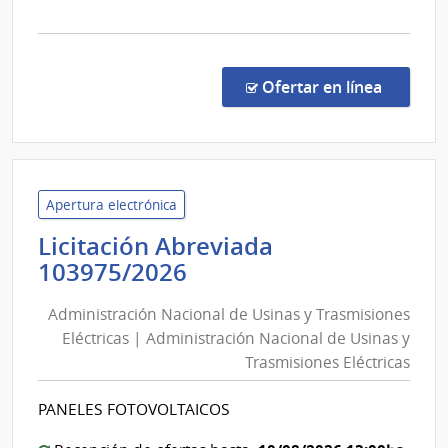
la
comp
Comp
Direc
en la c
Ofertar en línea
2632
|
Admin
Naci
de
Apertura electrónica
Educ
Licitación Abreviada
Públi
Administración
103975/2026
|
Nacional
Cons
Administración Nacional de Usinas y Trasmisiones
de
Direc
Eléctricas | Administración Nacional de Usinas y
Usinas
Centr
Trasmisiones Eléctricas
y
Trasmisiones
PANELES FOTOVOLTAICOS
Eléctricas