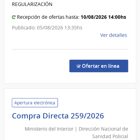
Estad
REGULARIZACIÓN
Naci
|
de
10/08/2026 14:00hs
Centr
Recepción de ofertas hasta:
Usin
Depar
Publicado: 05/08/2026 13:35hs
y
de
de
Ver detalles
Tras
Lavall
la
Eléct
comp
Comp
Direc
en la co
Ofertar en línea
1303
|
Admin
de
Servi
Apertura electrónica
de
Minister
Compra Directa 259/2026
Salu
del
del
Ministerio del Interior | Dirección Nacional de
Interior
Esta
Sanidad Policial
|
|