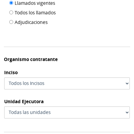
Filtro tipo
Llamados vigentes
por
de
fecha
Todos los llamados
de
publicación
Adjudicaciones
modif
Organismo contratante
Inciso
Unidad Ejecutora