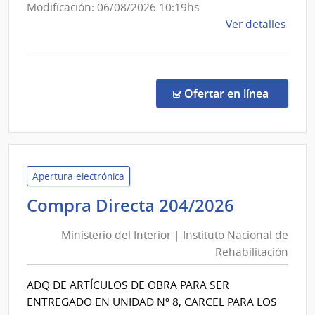
Modificación: 06/08/2026 10:19hs
de
Ver detalles
la
comp
Comp
Direc
en la co
Ofertar en línea
1015
|
Minis
de
Educ
Apertura electrónica
y
Minister
Compra Directa 204/2026
Cultu
del
|
Ministerio del Interior | Instituto Nacional de
Interior
Direc
Rehabilitación
|
Gene
Instituto
de
ADQ DE ARTÍCULOS DE OBRA PARA SER
Nacional
Secre
ENTREGADO EN UNIDAD Nº 8, CARCEL PARA LOS
de