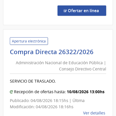
Comp
Direc
en la c
Ofertar en línea
6119
|
Minis
de
Defe
Apertura electrónica
Naci
Admini
Compra Directa 26322/2026
|
Nacio
Com
Administración Nacional de Educación Pública |
de
Gene
Consejo Directivo Central
Educa
de
Públic
la
SERVICIO DE TRASLADO.
|
Arma
Conse
10/08/2026 13:00hs
Recepción de ofertas hasta:
Direct
Publicado: 04/08/2026 18:15hs | Última
Centra
Modificación: 04/08/2026 18:16hs
de
Ver detalles