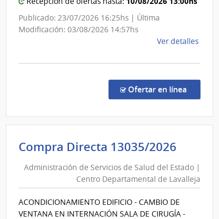
|
10/08/2026 13:00hs
Recepción de ofertas hasta:
Administración
Publicado: 23/07/2026 16:25hs | Última
Nacional
Modificación: 03/08/2026 14:57hs
de
de
Ver detalles
Usinas
la
y
comp
Trasmisiones
Licit
Abre
Eléctricas
en la co
Ofertar en línea
1039
|
Admin
Naci
Admini
Compra Directa 13035/2026
de
de
Usin
Administración de Servicios de Salud del Estado |
Servic
y
Centro Departamental de Lavalleja
de
Tras
Eléct
Salud
ACONDICIONAMIENTO EDIFICIO - CAMBIO DE
|
del
VENTANA EN INTERNACIÓN SALA DE CIRUGÍA -
Admin