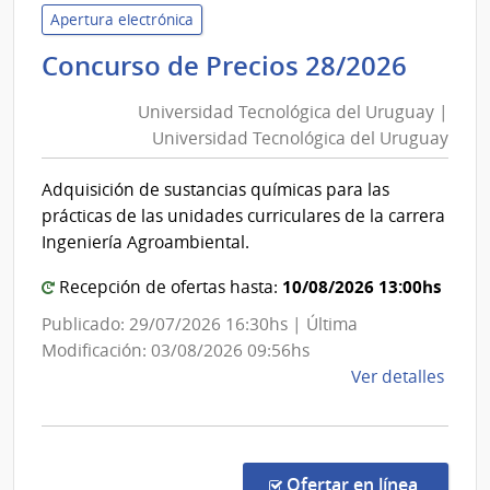
Inter
Apertura electrónica
|
Unive
Concurso de Precios 28/2026
Insti
Tecno
Naci
Universidad Tecnológica del Uruguay |
del
de
Universidad Tecnológica del Uruguay
Urug
Rehab
|
Adquisición de sustancias químicas para las
Unive
prácticas de las unidades curriculares de la carrera
Tecno
Ingeniería Agroambiental.
del
10/08/2026 13:00hs
Urug
Recepción de ofertas hasta:
Publicado: 29/07/2026 16:30hs | Última
Modificación: 03/08/2026 09:56hs
de
Ver detalles
la
comp
Conc
de
en la c
Ofertar en línea