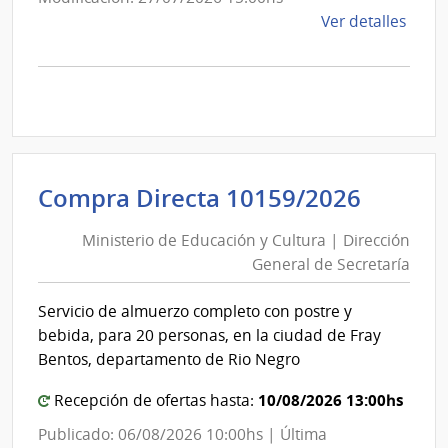
de
Ver detalles
la
comp
Licit
Abre
A188
|
Inte
Minist
Compra Directa 10159/2026
de
de
Mont
Ministerio de Educación y Cultura | Dirección
Educa
|
General de Secretaría
y
Inte
Cultur
de
Servicio de almuerzo completo con postre y
|
Mont
bebida, para 20 personas, en la ciudad de Fray
Direcc
Bentos, departamento de Rio Negro
Gener
10/08/2026 13:00hs
de
Recepción de ofertas hasta:
Secret
Publicado: 06/08/2026 10:00hs | Última