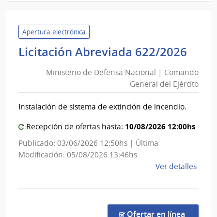
|
Minis
de
Apertura electrónica
Defe
Mini
Licitación Abreviada 622/2026
Naci
de
|
Ministerio de Defensa Nacional | Comando
Def
Direc
General del Ejército
Nac
Naci
|
Aviac
Instalación de sistema de extinción de incendio.
Com
Civil
e
Gen
10/08/2026 12:00hs
Recepción de ofertas hasta:
Infra
del
Publicado: 03/06/2026 12:50hs | Última
Aero
Ejér
Modificación: 05/08/2026 13:46hs
de
Ver detalles
la
comp
Licit
Abre
en la co
Ofertar en línea