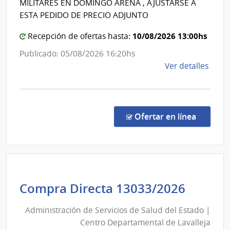
MILITARES EN DOMINGO ARENA , AJUSTARSE A
Rehabili
ESTA PEDIDO DE PRECIO ADJUNTO
10/08/2026 13:00hs
Recepción de ofertas hasta:
Publicado: 05/08/2026 16:20hs
de
Ver detalles
la
comp
Comp
Direc
en la co
Ofertar en línea
204/
|
Minis
del
Inter
Admini
Compra Directa 13033/2026
|
de
Insti
Administración de Servicios de Salud del Estado |
Servic
Naci
Centro Departamental de Lavalleja
de
de