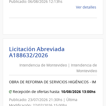
Publicado: 06/08/2026 12:13hs
de
Ver detalles
la
comp
Comp
Direc
1281
|
Inte
Licitación Abreviada
de
Intendencia
A188632/2026
Cane
de
|
Intendencia de Montevideo | Intendencia de
Montevideo
Inte
Montevideo
|
de
Intendencia
Cane
OBRA DE REFORMA DE SERVICIOS HIGIÉNICOS - IM
de
Montevideo
10/08/2026 13:00hs
Recepción de ofertas hasta:
Publicado: 23/07/2026 21:30hs | Última
Modificación: 27/07/2026 15:00hs