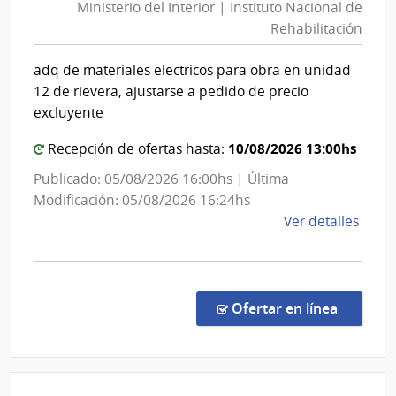
Ministerio del Interior | Instituto Nacional de
Interior
Esta
Rehabilitación
|
|
Instituto
Cent
adq de materiales electricos para obra en unidad
Nacional
Depa
12 de rievera, ajustarse a pedido de precio
de
de
excluyente
Laval
Rehabili
10/08/2026 13:00hs
Recepción de ofertas hasta:
Publicado: 05/08/2026 16:00hs | Última
Modificación: 05/08/2026 16:24hs
de
Ver detalles
la
comp
Comp
Direc
en la co
Ofertar en línea
203/
|
Minis
del