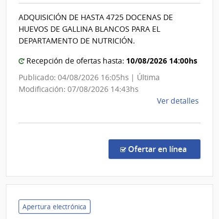
Direcció
Cent
ADQUISICIÓN DE HASTA 4725 DOCENAS DE
Nacional
Depa
HUEVOS DE GALLINA BLANCOS PARA EL
de
de
DEPARTAMENTO DE NUTRICIÓN.
Laval
Sanidad
10/08/2026 14:00hs
Policial
Recepción de ofertas hasta:
Publicado: 04/08/2026 16:05hs | Última
Modificación: 07/08/2026 14:43hs
de
Ver detalles
la
comp
Comp
Direc
en la co
Ofertar en línea
259/
|
Minis
del
Inter
Apertura electrónica
|