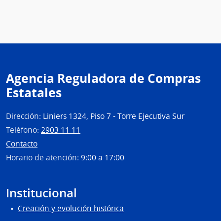
Naci
de
Educ
Públi
|
Cons
Agencia Reguladora de Compras
de
Estatales
Educ
Técni
Profe
Dirección:
Liniers 1324, Piso 7 - Torre Ejecutiva Sur
Teléfono:
2903 11 11
Contacto
Horario de atención:
9:00 a 17:00
Institucional
Creación y evolución histórica