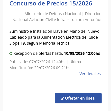
Minis
Concurso de Precios 15/2026
Direc
de
Naci
Ministerio de Defensa Nacional | Dirección
Defe
de
Nacional Aviación Civil e Infraestructura Aeronáut
Nacio
Bomb
|
Suministro e Instalación Llave en Mano del Nuevo
Direc
Cableado para la Alimentación Eléctrica del Glide
Nacio
Slope 19, según Memoria Técnica.
Aviac
10/08/2026 12:00hs
Civil
Recepción de ofertas hasta:
e
Publicado: 07/07/2026 12:40hs | Última
Infra
Modificación: 29/07/2026 09:21hs
Aero
de
Ver detalles
la
comp
Conc
de
en la co
Ofertar en línea
Preci
15/2