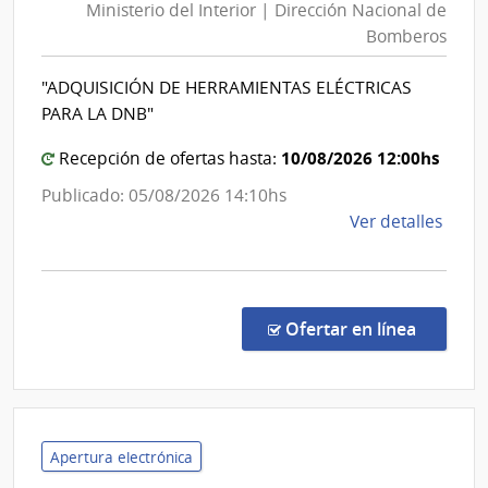
Ministerio del Interior | Dirección Nacional de
Interior
Bomberos
|
Direcció
"ADQUISICIÓN DE HERRAMIENTAS ELÉCTRICAS
Nacional
PARA LA DNB"
de
Bomber
10/08/2026 12:00hs
Recepción de ofertas hasta:
Publicado: 05/08/2026 14:10hs
de
Ver detalles
la
comp
Comp
Direc
en la co
Ofertar en línea
175/
|
Minis
del
Inter
Apertura electrónica
|