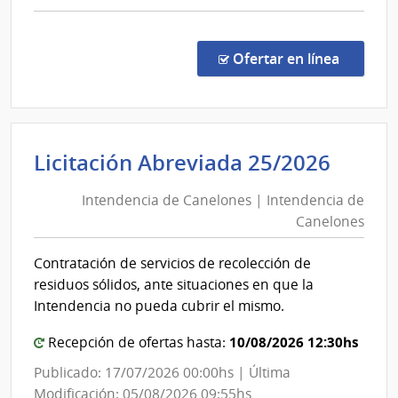
Dependientes
comp
Licit
Abre
en la co
Ofertar en línea
5001
|
Presi
de
Inten
Licitación Abreviada 25/2026
la
de
Repú
Intendencia de Canelones | Intendencia de
Cane
|
Canelones
|
Presi
de
Inten
Contratación de servicios de recolección de
la
de
residuos sólidos, ante situaciones en que la
Repú
Cane
Intendencia no pueda cubrir el mismo.
y
Unid
10/08/2026 12:30hs
Recepción de ofertas hasta:
Depe
Publicado: 17/07/2026 00:00hs | Última
Modificación: 05/08/2026 09:55hs