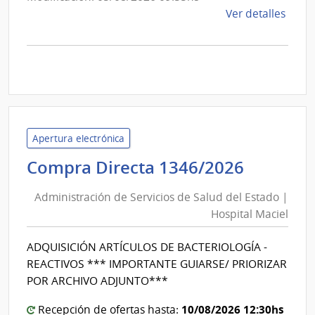
de
Ver detalles
la
comp
Licit
Abre
25/2
|
Inte
Apertura electrónica
de
Adminis
Compra Directa 1346/2026
Cane
de
|
Administración de Servicios de Salud del Estado |
Inte
Servici
Hospital Maciel
de
de
Cane
Salud
ADQUISICIÓN ARTÍCULOS DE BACTERIOLOGÍA -
del
REACTIVOS *** IMPORTANTE GUIARSE/ PRIORIZAR
Estado
POR ARCHIVO ADJUNTO***
|
10/08/2026 12:30hs
Hospita
Recepción de ofertas hasta: