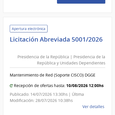
622/
|
Minis
de
Defe
Apertura electrónica
Naci
Licitación Abreviada 5001/2026
|
Presidencia
Com
de
Gene
Presidencia de la República | Presidencia de la
la
del
República y Unidades Dependientes
República
Ejérc
|
Mantenimiento de Red (Soporte CISCO) DGGE
Presidencia
de
10/08/2026 12:00hs
Recepción de ofertas hasta:
la
Publicado: 14/07/2026 13:30hs | Última
República
Modificación: 28/07/2026 10:38hs
y
de
Ver detalles
Unidades
la