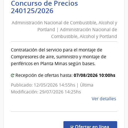
Concurso de Precios
Salu
Administración
240125/2026
del
Nacional
Esta
Administración Nacional de Combustible, Alcohol y
de
|
Portland | Administración Nacional de
Combustible,
Servi
Combustible, Alcohol y Portland
Alcohol
Naci
de
y
Contratación del servicio para el montaje de
Orto
Portland
Compresores de aire, suministro y montaje de
y
|
periféricos en Planta Minas según bases.
Trau
Administración
07/08/2026 10:00hs
Recepción de ofertas hasta:
Nacional
de
Publicado: 12/05/2026 14:55hs | Última
Combustible,
Modificación: 29/07/2026 14:25hs
Alcohol
de
Ver detalles
y
la
comp
Portland
Conc
de
en la c
Ofertar en línea