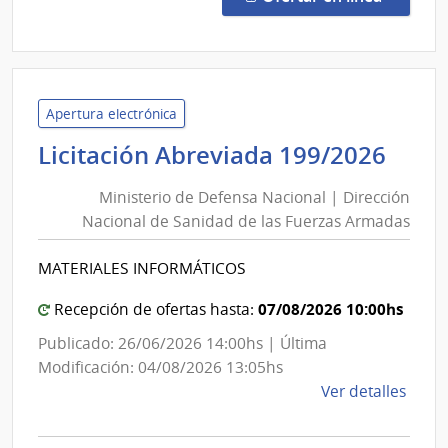
Preci
2401
|
Admin
Naci
Apertura electrónica
de
Mini
Licitación Abreviada 199/2026
Comb
de
Alcoh
Ministerio de Defensa Nacional | Dirección
Def
y
Nacional de Sanidad de las Fuerzas Armadas
Nac
Portl
|
|
MATERIALES INFORMÁTICOS
Dire
Admin
Naci
Nac
07/08/2026 10:00hs
Recepción de ofertas hasta:
de
de
Publicado: 26/06/2026 14:00hs | Última
Comb
San
Modificación: 04/08/2026 13:05hs
Alcoh
de
de
Ver detalles
y
las
la
Portl
Fuer
comp