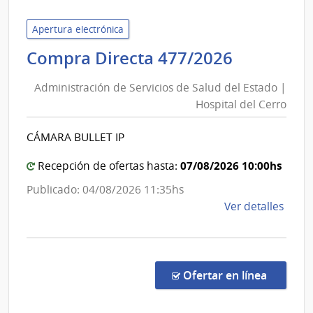
de
Servi
Apertura electrónica
de
Administ
Compra Directa 477/2026
Salu
de
del
Administración de Servicios de Salud del Estado |
Servicios
Esta
Hospital del Cerro
de
|
Salud
Cent
CÁMARA BULLET IP
del
Depa
de
Estado
07/08/2026 10:00hs
Recepción de ofertas hasta:
Salto
|
Publicado: 04/08/2026 11:35hs
Hospital
de
Ver detalles
del
la
Cerro
comp
Comp
Direc
en la co
Ofertar en línea
477/
|