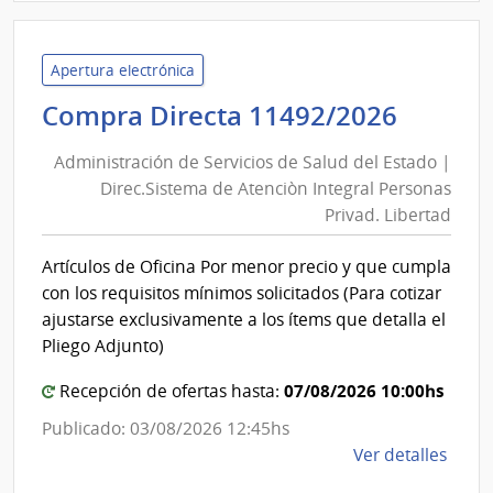
Admin
de
Servi
Apertura electrónica
de
Admini
Compra Directa 11492/2026
Salu
de
del
Administración de Servicios de Salud del Estado |
Servic
Esta
Direc.Sistema de Atenciòn Integral Personas
de
|
Privad. Libertad
Salud
Hospi
del
del
Artículos de Oficina Por menor precio y que cumpla
Cerr
Estad
con los requisitos mínimos solicitados (Para cotizar
|
ajustarse exclusivamente a los ítems que detalla el
Direc.
Pliego Adjunto)
de
07/08/2026 10:00hs
Recepción de ofertas hasta:
Atenc
Integr
Publicado: 03/08/2026 12:45hs
Perso
de
Ver detalles
Privad
la