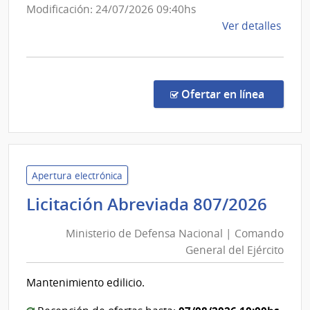
Armad
Modificación: 24/07/2026 09:40hs
de
Ver detalles
la
comp
Comp
Direc
en la c
Ofertar en línea
1034
|
Minis
de
Defe
Apertura electrónica
Naci
Mini
Licitación Abreviada 807/2026
|
de
Com
Ministerio de Defensa Nacional | Comando
Def
Gene
General del Ejército
Nac
de
|
la
Mantenimiento edilicio.
Com
Arma