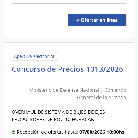
comp
Licit
Abre
en la co
Ofertar en línea
1/20
|
Minis
del
Inter
Apertura electrónica
|
Concurso de Precios 1013/2026
Jefat
Ministerio
de
de
Polic
Ministerio de Defensa Nacional | Comando
Defensa
de
General de la Armada
Nacional
Mald
|
OVERHAUL DE SISTEMA DE BUJES DE EJES
Comando
PROPULSORES DE ROU 10 HURACÁN
General
de
07/08/2026 10:00hs
Recepción de ofertas hasta: