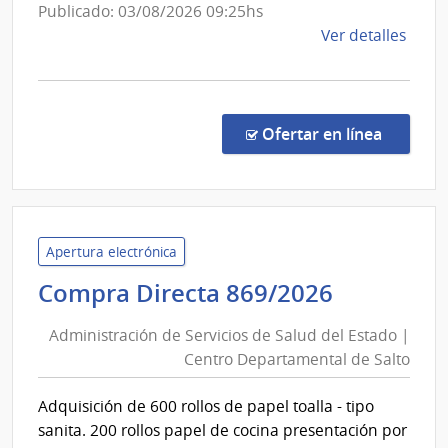
Departa
Publicado: 03/08/2026 09:25hs
Liber
de
de
Ver detalles
Salto
la
comp
Comp
Direc
en la co
Ofertar en línea
871/
|
Admin
de
Servi
Apertura electrónica
de
Administ
Compra Directa 869/2026
Salu
de
del
Administración de Servicios de Salud del Estado |
Servicios
Esta
Centro Departamental de Salto
de
|
Salud
Cent
Adquisición de 600 rollos de papel toalla - tipo
del
Depa
sanita. 200 rollos papel de cocina presentación por
de