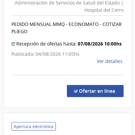
Administración de Servicios de Salud del Estado |
Servicios
Hospital del Cerro
de
Salud
PEDIDO MENSUAL MMQ - ECONOMATO - COTIZAR
del
PLIEGO
Estado
|
07/08/2026 10:00hs
Recepción de ofertas hasta:
Hospital
Publicado: 04/08/2026 11:05hs
del
de
Ver detalles
Cerro
la
comp
Comp
Direc
en la co
Ofertar en línea
481/
|
Admin
de
Servi
Apertura electrónica
de