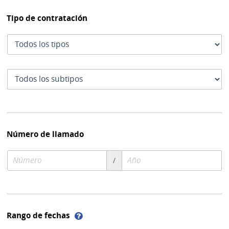
Tipo de contratación
Tipo
de
contratación
Subtipo
de
contratación
Número de llamado
Número
Año
/
de
de
compra
compra
Ayuda
Rango de fechas
sobre