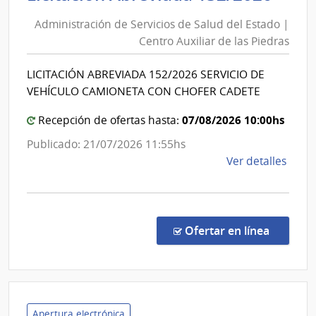
de
Tras
Administración de Servicios de Salud del Estado |
Serv
Eléct
Centro Auxiliar de las Piedras
de
|
Sal
Admin
LICITACIÓN ABREVIADA 152/2026 SERVICIO DE
del
Naci
VEHÍCULO CAMIONETA CON CHOFER CADETE
de
Est
Usin
|
07/08/2026 10:00hs
Recepción de ofertas hasta:
y
Cen
Publicado: 21/07/2026 11:55hs
Tras
Auxi
de
Ver detalles
Eléct
de
la
las
comp
Pied
Licit
Abre
en la co
Ofertar en línea
152/
|
Admin
de
Servi
Apertura electrónica