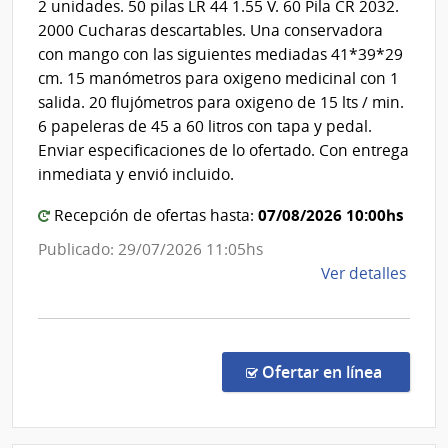
Estado
2 unidades. 50 pilas LR 44 1.55 V. 60 Pila CR 2032.
Salto
|
2000 Cucharas descartables. Una conservadora
Centro
con mango con las siguientes mediadas 41*39*29
Departa
cm. 15 manómetros para oxigeno medicinal con 1
de
salida. 20 flujómetros para oxigeno de 15 lts / min.
Salto
6 papeleras de 45 a 60 litros con tapa y pedal.
Enviar especificaciones de lo ofertado. Con entrega
inmediata y envió incluido.
07/08/2026 10:00hs
Recepción de ofertas hasta:
Publicado: 29/07/2026 11:05hs
de
Ver detalles
la
comp
Comp
Direc
en la co
Ofertar en línea
869/
|
Admin