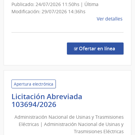
la
Publicado: 24/07/2026 11:50hs | Última
Armada
Modificación: 29/07/2026 14:36hs
de
Ver detalles
la
comp
Conc
de
en la c
Ofertar en línea
Preci
1013
|
Minis
de
Apertura electrónica
Defe
Licitación Abreviada
Naci
Administración
103694/2026
|
Nacional
Com
Administración Nacional de Usinas y Trasmisiones
de
Gene
Eléctricas | Administración Nacional de Usinas y
Usinas
de
Trasmisiones Eléctricas
la