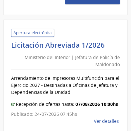
Exce
37/2
|
Univ
Tecno
Apertura electrónica
del
Minist
Licitación Abreviada 1/2026
Urug
del
|
Ministerio del Interior | Jefatura de Policía de
Interio
Univ
Maldonado
|
Tecno
Jefatu
del
Arrendamiento de Impresoras Multifunción para el
de
Urug
Ejercicio 2027 - Destinadas a Oficinas de Jefatura y
Policía
Dependencias de la Unidad.
de
07/08/2026 10:00hs
Maldo
Recepción de ofertas hasta:
Publicado: 24/07/2026 07:45hs
de
Ver detalles
la