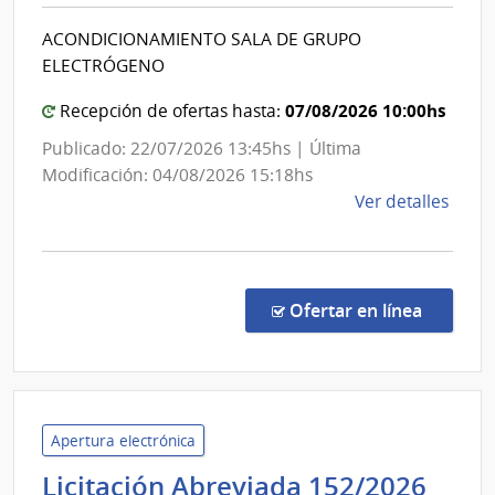
y
Arma
Trasmisiones
ACONDICIONAMIENTO SALA DE GRUPO
Eléctricas
ELECTRÓGENO
|
Administración
07/08/2026 10:00hs
Recepción de ofertas hasta:
Nacional
Publicado: 22/07/2026 13:45hs | Última
de
Modificación: 04/08/2026 15:18hs
Usinas
de
Ver detalles
y
la
Trasmisiones
comp
Licit
Eléctricas
Abre
en la co
Ofertar en línea
1036
|
Admin
Naci
de
Apertura electrónica
Usin
Admi
Licitación Abreviada 152/2026
y