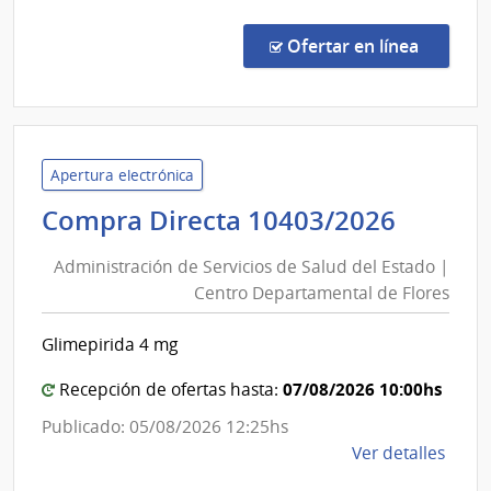
Arm
Licit
Abre
en la co
Ofertar en línea
199/
|
Minis
de
Defe
Apertura electrónica
Naci
Admini
Compra Directa 10403/2026
|
de
Direc
Administración de Servicios de Salud del Estado |
Servic
Naci
Centro Departamental de Flores
de
de
Salud
Sani
Glimepirida 4 mg
del
de
las
Estad
07/08/2026 10:00hs
Recepción de ofertas hasta:
Fuer
|
Publicado: 05/08/2026 12:25hs
Arma
Centr
de
Ver detalles
Depar
la