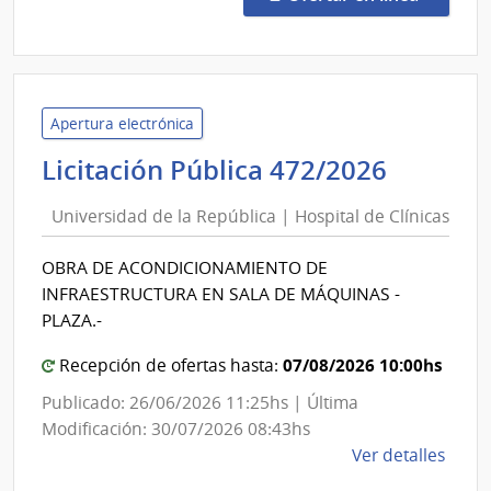
1/20
|
Minis
de
Defe
Apertura electrónica
Naci
Univer
Licitación Pública 472/2026
|
de
Direc
Universidad de la República | Hospital de Clínicas
la
Gene
Repúbl
de
OBRA DE ACONDICIONAMIENTO DE
|
Secre
INFRAESTRUCTURA EN SALA DE MÁQUINAS -
Hospit
de
PLAZA.-
Esta
de
Clínica
07/08/2026 10:00hs
Recepción de ofertas hasta:
Publicado: 26/06/2026 11:25hs | Última
Modificación: 30/07/2026 08:43hs
de
Ver detalles
la