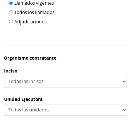
Filtro tipo
Llamados vigentes
por
de
fecha
Todos los llamados
de
publicación
Adjudicaciones
modif
Organismo contratante
Inciso
Unidad Ejecutora