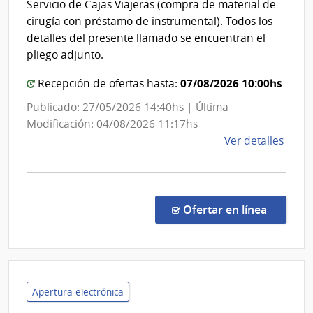
Servicio de Cajas Viajeras (compra de material de
del
cirugía con préstamo de instrumental). Todos los
Estado
detalles del presente llamado se encuentran el
|
pliego adjunto.
Servicio
07/08/2026 10:00hs
Recepción de ofertas hasta:
Nacional
de
Publicado: 27/05/2026 14:40hs | Última
Ortopedi
Modificación: 04/08/2026 11:17hs
y
de
Ver detalles
Traumato
la
comp
Licit
Públi
en la co
Ofertar en línea
6/20
|
Admin
de
Servi
Apertura electrónica
de