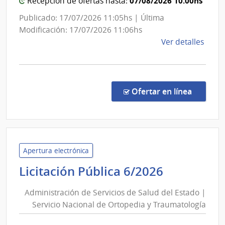
Gen
07/08/2026 10:00hs
Recepción de ofertas hasta:
del
Publicado: 17/07/2026 11:05hs | Última
Ejér
Modificación: 17/07/2026 11:06hs
de
Ver detalles
la
comp
Licit
Abre
en la co
Ofertar en línea
807/
|
Minis
de
Defe
Apertura electrónica
Naci
Administ
Licitación Pública 6/2026
|
de
Com
Administración de Servicios de Salud del Estado |
Servicios
Gene
Servicio Nacional de Ortopedia y Traumatología
de
del
Salud
Ejérc