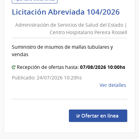
de
Admi
Licitación Abreviada 104/2026
Salu
de
del
Administración de Servicios de Salud del Estado |
Serv
Esta
Centro Hospitalario Pereira Rossell
de
|
Sal
Cent
Suministro de insumos de mallas tubulares y
del
Auxil
vendas
de
Est
las
|
07/08/2026 10:00hs
Recepción de ofertas hasta:
Piedr
Cen
Publicado: 24/07/2026 10:20hs
Hosp
de
Ver detalles
Pere
la
Ross
comp
Licit
Abre
en la co
Ofertar en línea
104/
|
Admin