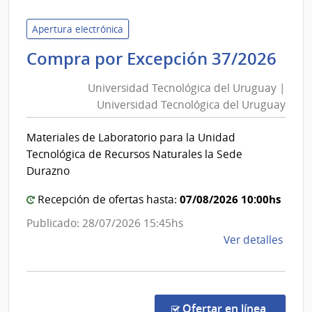
de
Servi
Apertura electrónica
de
Uni
Compra por Excepción 37/2026
Salu
Tec
del
Universidad Tecnológica del Uruguay |
del
Esta
Universidad Tecnológica del Uruguay
Ur
|
|
Cent
Materiales de Laboratorio para la Unidad
Uni
Depa
Tecnológica de Recursos Naturales la Sede
de
Tec
Durazno
Salto
del
07/08/2026 10:00hs
Ur
Recepción de ofertas hasta:
Publicado: 28/07/2026 15:45hs
de
Ver detalles
la
comp
Comp
por
en la c
Ofertar en línea