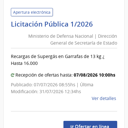
de
Servi
Apertura electrónica
de
Ministeri
Licitación Pública 1/2026
Salu
de
del
Ministerio de Defensa Nacional | Dirección
Defensa
Esta
General de Secretaría de Estado
Nacional
|
|
Cent
Recargas de Supergás en Garrafas de 13 kg ¿
Dirección
Hospi
Hasta 16.000
Perei
General
Rosse
de
07/08/2026 10:00hs
Recepción de ofertas hasta:
Secretarí
Publicado: 07/07/2026 08:55hs | Última
de
Modificación: 31/07/2026 12:34hs
Estado
de
Ver detalles
la
comp
Licit
Públi
en la co
Ofertar en línea