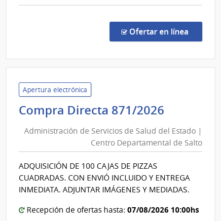
comp
Libert
Comp
Direc
en la co
Ofertar en línea
1149
|
Admin
de
Servi
Apertura electrónica
de
Administ
Compra Directa 871/2026
Salu
de
del
Administración de Servicios de Salud del Estado |
Servicios
Esta
Centro Departamental de Salto
de
|
Salud
Direc
ADQUISICIÓN DE 100 CAJAS DE PIZZAS
del
de
CUADRADAS. CON ENVIÓ INCLUIDO Y ENTREGA
Aten
Estado
INMEDIATA. ADJUNTAR IMÁGENES Y MEDIADAS.
Integ
|
Pers
07/08/2026 10:00hs
Centro
Recepción de ofertas hasta:
Priva