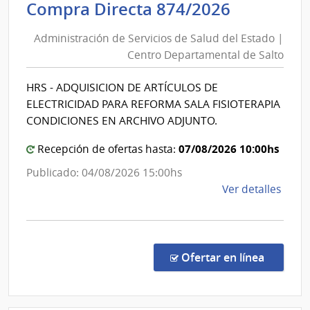
Administ
Compra Directa 874/2026
Salu
de
del
Administración de Servicios de Salud del Estado |
Servicios
Esta
Centro Departamental de Salto
de
|
Salud
Hospi
HRS - ADQUISICION DE ARTÍCULOS DE
del
del
ELECTRICIDAD PARA REFORMA SALA FISIOTERAPIA
Cerr
Estado
CONDICIONES EN ARCHIVO ADJUNTO.
|
07/08/2026 10:00hs
Centro
Recepción de ofertas hasta:
Departa
Publicado: 04/08/2026 15:00hs
de
de
Ver detalles
Salto
la
comp
Comp
Direc
en la co
Ofertar en línea
874/
|
Admin