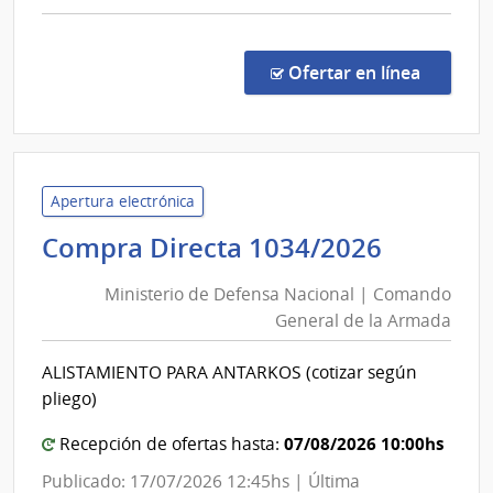
comp
Licit
Públi
en la co
Ofertar en línea
472/
|
Univ
de
la
Apertura electrónica
Repú
Ministe
Compra Directa 1034/2026
|
de
Hospi
Ministerio de Defensa Nacional | Comando
Defens
de
General de la Armada
Nacion
Clíni
|
ALISTAMIENTO PARA ANTARKOS (cotizar según
Coman
pliego)
Genera
de
07/08/2026 10:00hs
Recepción de ofertas hasta:
la
Publicado: 17/07/2026 12:45hs | Última