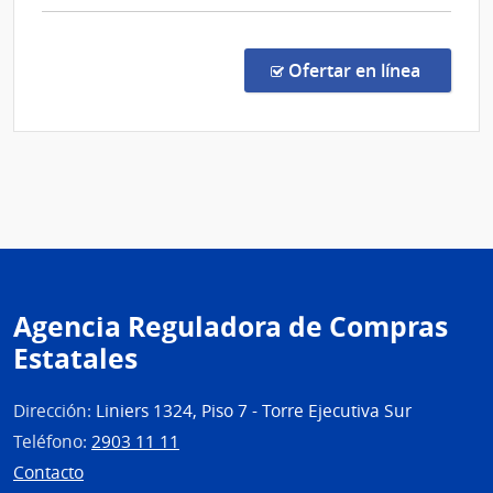
de
comp
Flores
Comp
Direc
en la c
Ofertar en línea
1040
|
Admin
de
Servi
de
Salu
del
Esta
Agencia Reguladora de Compras
|
Estatales
Cent
Depa
de
Dirección:
Liniers 1324, Piso 7 - Torre Ejecutiva Sur
Flore
Teléfono:
2903 11 11
Contacto