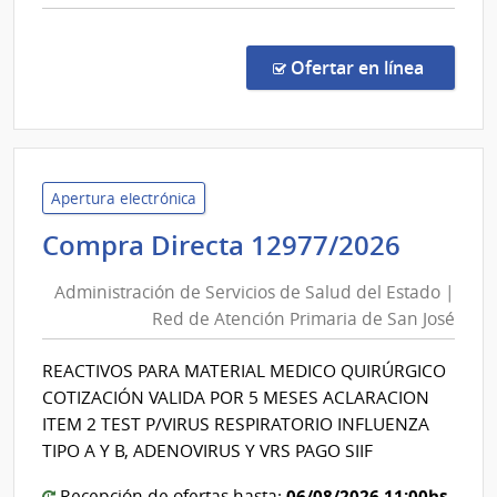
comp
Licit
Públi
en la co
Ofertar en línea
2697
|
Admin
de
las
Apertura electrónica
Obra
Admini
Compra Directa 12977/2026
Sanit
de
del
Administración de Servicios de Salud del Estado |
Servic
Esta
Red de Atención Primaria de San José
de
|
Salud
Admin
REACTIVOS PARA MATERIAL MEDICO QUIRÚRGICO
del
de
COTIZACIÓN VALIDA POR 5 MESES ACLARACION
las
Estad
ITEM 2 TEST P/VIRUS RESPIRATORIO INFLUENZA
Obra
|
TIPO A Y B, ADENOVIRUS Y VRS PAGO SIIF
Sanit
Red
del
06/08/2026 11:00hs
Recepción de ofertas hasta: