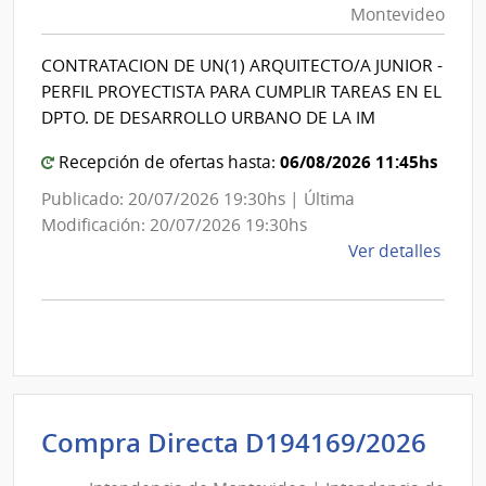
Montevideo
Esta
|
|
Intendencia
CONTRATACION DE UN(1) ARQUITECTO/A JUNIOR -
Hospi
de
PERFIL PROYECTISTA PARA CUMPLIR TAREAS EN EL
de
Montevideo
DPTO. DE DESARROLLO URBANO DE LA IM
San
Carlo
06/08/2026 11:45hs
Recepción de ofertas hasta:
Publicado: 20/07/2026 19:30hs | Última
Modificación: 20/07/2026 19:30hs
de
Ver detalles
la
comp
Licit
Abre
A189
|
Inte
Int
Compra Directa D194169/2026
de
de
Mont