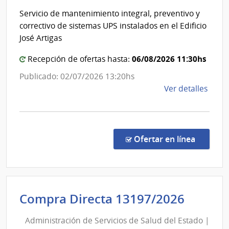
Admini
Red
Servicio de mantenimiento integral, preventivo y
del
de
correctivo de sistemas UPS instalados en el Edificio
Aten
Poder
José Artigas
Prima
Legisla
de
06/08/2026 11:30hs
Recepción de ofertas hasta:
San
Publicado: 02/07/2026 13:20hs
José
de
Ver detalles
la
comp
Licit
Abre
en la co
Ofertar en línea
4/20
|
Pode
Legis
Admini
Compra Directa 13197/2026
|
de
Comi
Administración de Servicios de Salud del Estado |
Servic
Admin