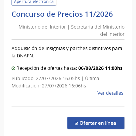
Naci
Apertura electrónica
de
Minis
Concurso de Precios 11/2026
Tele
del
|
Ministerio del Interior | Secretaría del Ministerio
Inter
Admin
del Interior
|
Naci
Secre
de
Adquisición de insignias y parches distintivos para
del
Tele
la DNAPN.
Minis
del
06/08/2026 11:00hs
Recepción de ofertas hasta:
Inter
Publicado: 27/07/2026 16:05hs | Última
Modificación: 27/07/2026 16:06hs
de
Ver detalles
la
comp
Conc
de
en la co
Ofertar en línea
Preci