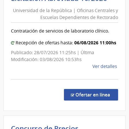
de
del
Universidad de la República | Oficinas Centrales y
la
Esta
Escuelas Dependientes de Rectorado
Repúb
|
|
Admin
Contratación de servicios de laboratorio clínico.
Ofici
de
las
Centr
06/08/2026 11:00hs
Recepción de ofertas hasta:
Obra
y
Publicado: 28/07/2026 11:25hs | Última
Sanit
Escue
Modificación: 03/08/2026 10:53hs
del
Depe
de
Ver detalles
Esta
de
la
Rect
comp
Licit
Abre
en la co
Ofertar en línea
16/2
|
Univ
de
Concurso de Precios
la