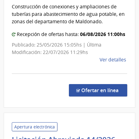
|
del
Construcción de conexiones y ampliaciones de
Direc
Esta
tuberías para abastecimiento de agua potable, en
Naci
|
zonas del departamento de Maldonado.
de
Admi
Ener
06/08/2026 11:00hs
Recepción de ofertas hasta:
de
las
Publicado: 25/05/2026 15:05hs | Última
Obra
Modificación: 22/07/2026 11:29hs
Sani
de
Ver detalles
del
la
comp
Esta
Licit
Públi
en la co
Ofertar en línea
2626
|
Admin
de
las
Apertura electrónica
Obra