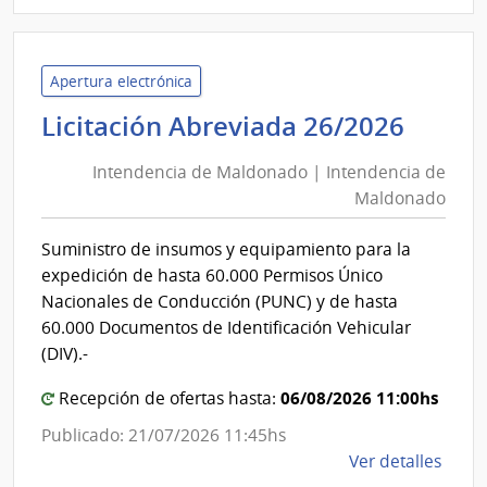
11/2
|
Minis
del
Apertura electrónica
Inter
Inten
Licitación Abreviada 26/2026
|
de
Secre
Intendencia de Maldonado | Intendencia de
Mald
del
Maldonado
|
Minis
Inten
del
Suministro de insumos y equipamiento para la
de
Inter
expedición de hasta 60.000 Permisos Único
Mald
Nacionales de Conducción (PUNC) y de hasta
60.000 Documentos de Identificación Vehicular
(DIV).-
06/08/2026 11:00hs
Recepción de ofertas hasta:
Publicado: 21/07/2026 11:45hs
de
Ver detalles
la