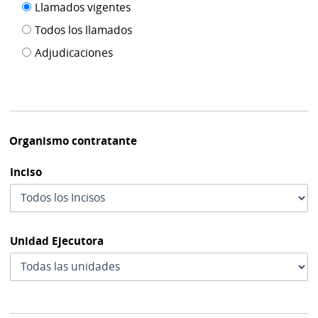
Filtro tipo
Llamados vigentes
por
de
fecha
Todos los llamados
de
publicación
Adjudicaciones
modif
Organismo contratante
Inciso
Unidad Ejecutora