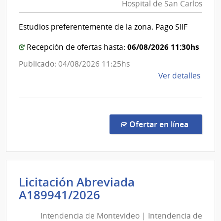
Hospital de San Carlos
de
del
Pode
Salud
Estudios preferentemente de la zona. Pago SIIF
Legis
del
Estad
06/08/2026 11:30hs
Recepción de ofertas hasta:
|
Publicado: 04/08/2026 11:25hs
Hospit
de
Ver detalles
de
la
San
comp
Carlos
Comp
Direc
en la co
Ofertar en línea
1319
|
Admin
de
Licitación Abreviada
Servi
Intendencia
A189941/2026
de
de
Salu
Intendencia de Montevideo | Intendencia de
Montevideo
del