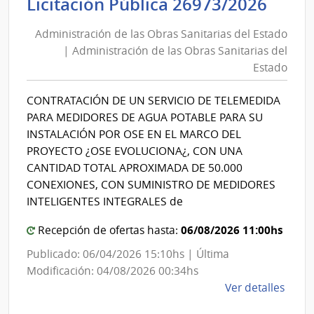
Admi
Licitación Pública 26973/2026
Inter
de
|
Administración de las Obras Sanitarias del Estado
las
Secre
| Administración de las Obras Sanitarias del
Obra
del
Estado
Minis
Sani
del
del
CONTRATACIÓN DE UN SERVICIO DE TELEMEDIDA
Inter
Esta
PARA MEDIDORES DE AGUA POTABLE PARA SU
|
INSTALACIÓN POR OSE EN EL MARCO DEL
Admi
PROYECTO ¿OSE EVOLUCIONA¿, CON UNA
de
CANTIDAD TOTAL APROXIMADA DE 50.000
las
CONEXIONES, CON SUMINISTRO DE MEDIDORES
Obra
INTELIGENTES INTEGRALES de
Sani
06/08/2026 11:00hs
Recepción de ofertas hasta:
del
Publicado: 06/04/2026 15:10hs | Última
Esta
Modificación: 04/08/2026 00:34hs
de
Ver detalles
la