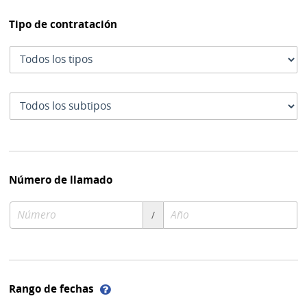
Tipo de contratación
Tipo
de
contratación
Subtipo
de
contratación
Número de llamado
Número
Año
/
de
de
compra
compra
Ayuda
Rango de fechas
sobre