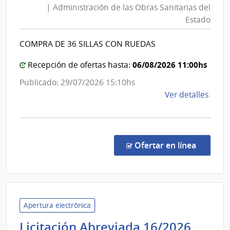
| Administración de las Obras Sanitarias del
Obras
Estado
Sanita
del
COMPRA DE 36 SILLAS CON RUEDAS
Estad
|
06/08/2026 11:00hs
Recepción de ofertas hasta:
Admini
Publicado: 29/07/2026 15:10hs
de
de
Ver detalles
las
la
Obras
comp
Sanita
Comp
del
Direc
en la co
Ofertar en línea
8859
Estad
|
Admin
de
las
Apertura electrónica
Obra
Unive
Licitación Abreviada 16/2026
Sanit