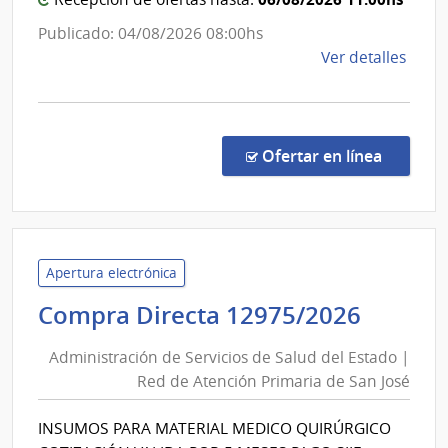
de
Esta
Atenc
Publicado: 04/08/2026 08:00hs
Primar
de
Ver detalles
de
la
San
comp
Comp
José
Direc
en la co
Ofertar en línea
1297
|
Admin
de
Servi
Apertura electrónica
de
Admini
Compra Directa 12975/2026
Salu
de
del
Administración de Servicios de Salud del Estado |
Servic
Esta
Red de Atención Primaria de San José
de
|
Salud
Red
INSUMOS PARA MATERIAL MEDICO QUIRÚRGICO
del
de