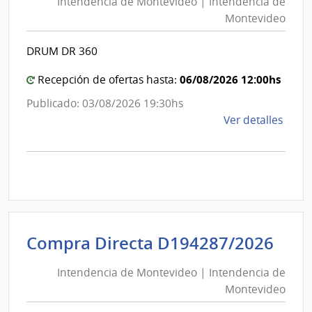
Intendencia de Montevideo | Intendencia de
Mon
|
Montevideo
|
Inte
Int
de
DRUM DR 360
de
Mont
Mon
06/08/2026 12:00hs
Recepción de ofertas hasta:
Publicado: 03/08/2026 19:30hs
de
Ver detalles
la
comp
Comp
Direc
D194
|
Inte
Int
Compra Directa D194287/2026
de
de
Mont
Intendencia de Montevideo | Intendencia de
Mon
|
Montevideo
|
Inte