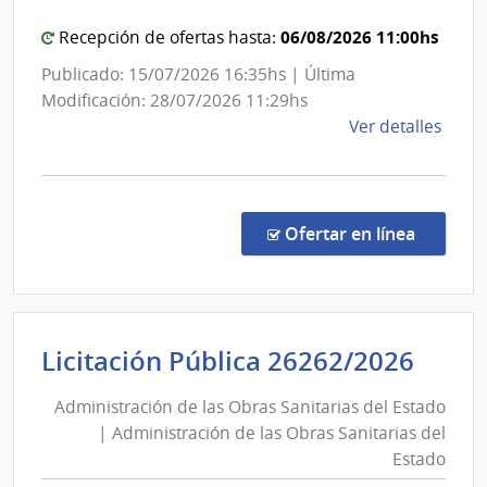
Servi
|
de
Direcc
06/08/2026 11:00hs
Recepción de ofertas hasta:
Salu
Nacion
Publicado: 15/07/2026 16:35hs | Última
del
de
Modificación: 28/07/2026 11:29hs
Esta
Energí
de
Ver detalles
la
comp
Conc
de
en la co
Ofertar en línea
Preci
5/20
|
Minis
Admi
Licitación Pública 26262/2026
de
de
Indus
Administración de las Obras Sanitarias del Estado
las
Ener
| Administración de las Obras Sanitarias del
Obra
y
Estado
Mine
Sani