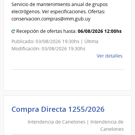
Int
de
Servicio de mantenimiento anual de grupos
de
Mont
electrógenos. Ver especificaciones. Ofertas:
Mon
conservacion.compras@imm.gub.uy
06/08/2026 12:00hs
Recepción de ofertas hasta:
Publicado: 03/08/2026 19:30hs | Última
Modificación: 03/08/2026 19:30hs
de
Ver detalles
la
comp
Comp
Direc
D194
|
Inte
Intende
Compra Directa 1255/2026
de
de
Mont
Intendencia de Canelones | Intendencia de
Canelo
|
Canelones
|