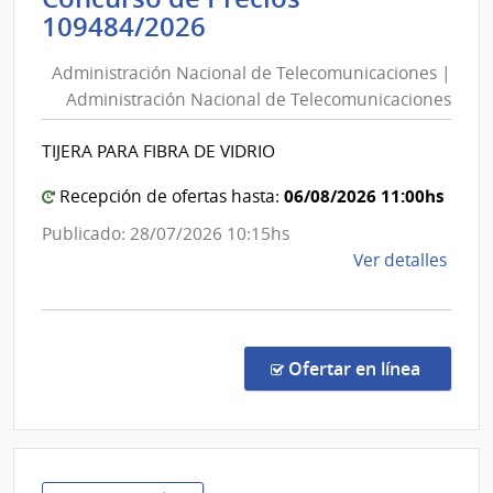
Administración
109484/2026
Repú
Nacional
|
Administración Nacional de Telecomunicaciones |
de
Ofici
Administración Nacional de Telecomunicaciones
Centr
Telecomunicaciones
y
|
TIJERA PARA FIBRA DE VIDRIO
Escue
Administración
Depe
Nacional
06/08/2026 11:00hs
Recepción de ofertas hasta:
de
de
Publicado: 28/07/2026 10:15hs
Rect
Telecomunicaciones
de
Ver detalles
la
comp
Conc
de
en la c
Ofertar en línea
Preci
1094
|
Admin