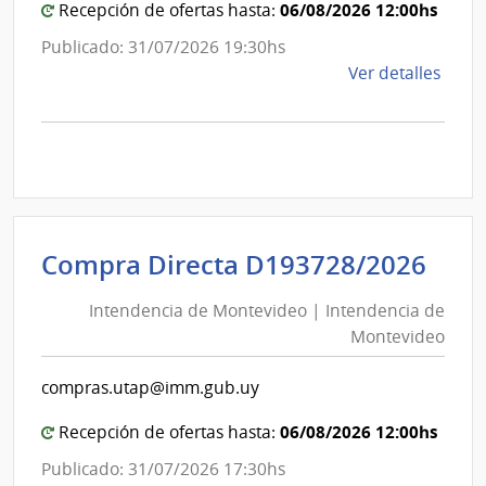
Mon
06/08/2026 12:00hs
Recepción de ofertas hasta:
Publicado: 31/07/2026 19:30hs
de
Ver detalles
la
comp
Comp
Direc
D193
|
Inte
Int
Compra Directa D193728/2026
de
de
Mont
Intendencia de Montevideo | Intendencia de
Mon
|
Montevideo
|
Inte
Int
de
compras.utap@imm.gub.uy
de
Mont
Mon
06/08/2026 12:00hs
Recepción de ofertas hasta:
Publicado: 31/07/2026 17:30hs