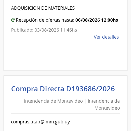
Inte
Intende
de
ADQUISICION DE MATERIALES
de
Mont
Canelo
06/08/2026 12:00hs
Recepción de ofertas hasta:
Publicado: 03/08/2026 11:46hs
de
Ver detalles
la
comp
Comp
Direc
1255
|
Inte
Int
Compra Directa D193686/2026
de
de
Cane
Intendencia de Montevideo | Intendencia de
Mon
|
Montevideo
|
Inte
Int
de
compras.utap@imm.gub.uy
de
Cane