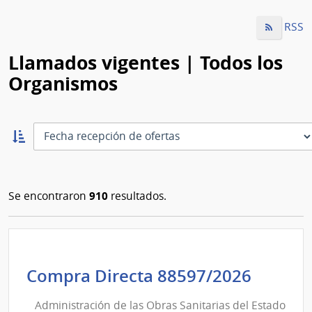
RSS
Llamados vigentes | Todos los
Organismos
Ordernar
ascendente:
Ordenar
910
Se encontraron
resultados.
Admini
Compra Directa 88597/2026
de
Administración de las Obras Sanitarias del Estado
las