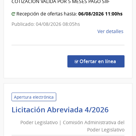
COTIZACIÓN VALIDA POR 5 MESES PAGO SIIF
Aten
Estad
Prima
|
06/08/2026 11:00hs
Recepción de ofertas hasta:
de
Red
Publicado: 04/08/2026 08:05hs
San
de
de
Ver detalles
José
Atenc
la
Primar
comp
de
Comp
San
Direc
en la co
Ofertar en línea
1297
José
|
Admin
de
Servi
Apertura electrónica
de
Poder
Licitación Abreviada 4/2026
Salu
Legisla
del
Poder Legislativo | Comisión Administrativa del
|
Esta
Poder Legislativo
Comis
|