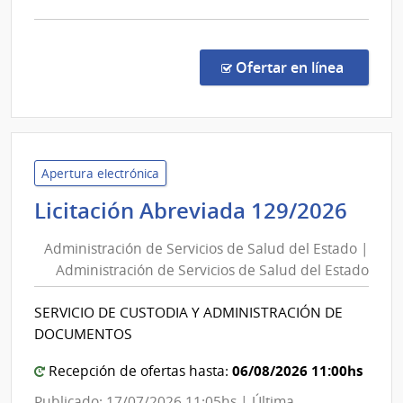
comp
Licit
Abre
en la c
Ofertar en línea
26/2
|
Inte
de
Mald
Apertura electrónica
|
Admi
Licitación Abreviada 129/2026
Inte
de
de
Administración de Servicios de Salud del Estado |
Serv
Mald
Administración de Servicios de Salud del Estado
de
Sal
SERVICIO DE CUSTODIA Y ADMINISTRACIÓN DE
del
DOCUMENTOS
Est
|
06/08/2026 11:00hs
Recepción de ofertas hasta:
Admi
Publicado: 17/07/2026 11:05hs | Última