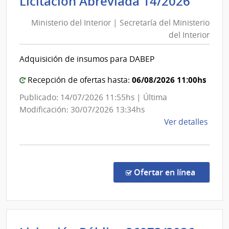
Minis
Licitación Abreviada 14/2026
Sanit
del
del
Ministerio del Interior | Secretaría del Ministerio
Inter
Esta
del Interior
|
|
Secre
Admin
Adquisición de insumos para DABEP
del
de
las
Minis
06/08/2026 11:00hs
Recepción de ofertas hasta:
Obra
del
Publicado: 14/07/2026 11:55hs | Última
Sanit
Inter
Modificación: 30/07/2026 13:34hs
del
de
Ver detalles
Esta
la
comp
Licit
Abre
en la co
Ofertar en línea
14/2
|
Minis
del