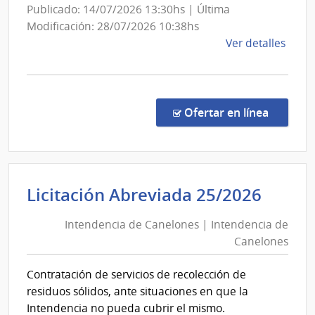
la
Publicado: 14/07/2026 13:30hs | Última
República
Modificación: 28/07/2026 10:38hs
y
de
Ver detalles
Unidades
la
Dependientes
comp
Licit
Abre
en la co
Ofertar en línea
5001
|
Presi
de
Inten
Licitación Abreviada 25/2026
la
de
Repú
Intendencia de Canelones | Intendencia de
Cane
|
Canelones
|
Presi
de
Inten
Contratación de servicios de recolección de
la
de
residuos sólidos, ante situaciones en que la
Repú
Cane
Intendencia no pueda cubrir el mismo.
y