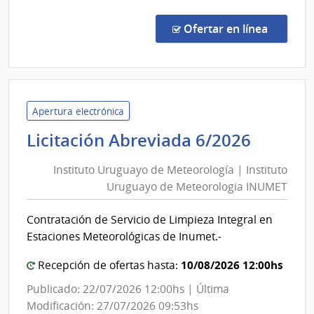
Comp
Direc
en la co
Ofertar en línea
6094
|
Corte
Elect
|
Apertura electrónica
Corte
Institu
Licitación Abreviada 6/2026
Elect
Urugu
Instituto Uruguayo de Meteorología | Instituto
de
Uruguayo de Meteorologia INUMET
Meteor
|
Contratación de Servicio de Limpieza Integral en
Institu
Estaciones Meteorológicas de Inumet.-
Urugu
de
10/08/2026 12:00hs
Recepción de ofertas hasta:
Meteor
Publicado: 22/07/2026 12:00hs | Última
INUME
Modificación: 27/07/2026 09:53hs