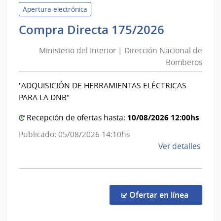
de
Apertura electrónica
Educ
Minister
Compra Directa 175/2026
Públi
del
|
Ministerio del Interior | Dirección Nacional de
Interior
Cons
Bomberos
|
Direc
Direcció
Centr
"ADQUISICIÓN DE HERRAMIENTAS ELÉCTRICAS
Nacional
PARA LA DNB"
de
Bomber
10/08/2026 12:00hs
Recepción de ofertas hasta:
Publicado: 05/08/2026 14:10hs
de
Ver detalles
la
comp
Comp
Direc
en la co
Ofertar en línea
175/
|