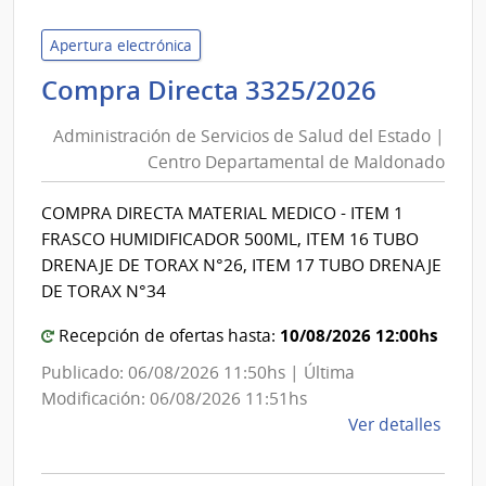
de
Servi
Apertura electrónica
de
Adminis
Compra Directa 3325/2026
Salu
de
del
Administración de Servicios de Salud del Estado |
Servici
Esta
Centro Departamental de Maldonado
de
|
Salud
Cent
COMPRA DIRECTA MATERIAL MEDICO - ITEM 1
del
Depa
FRASCO HUMIDIFICADOR 500ML, ITEM 16 TUBO
de
Estado
DRENAJE DE TORAX N°26, ITEM 17 TUBO DRENAJE
Mald
|
DE TORAX N°34
Centro
10/08/2026 12:00hs
Recepción de ofertas hasta:
Depart
de
Publicado: 06/08/2026 11:50hs | Última
Maldon
Modificación: 06/08/2026 11:51hs
de
Ver detalles
la
comp