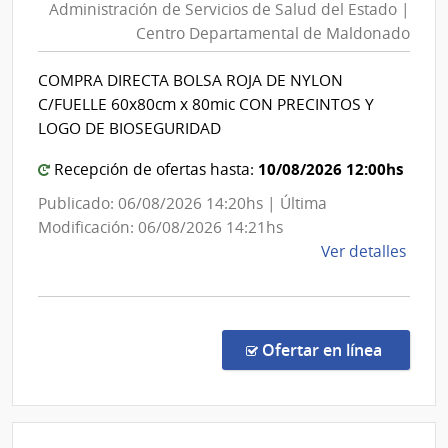
Administración de Servicios de Salud del Estado |
Servici
Centro Departamental de Maldonado
de
Salud
COMPRA DIRECTA BOLSA ROJA DE NYLON
del
C/FUELLE 60x80cm x 80mic CON PRECINTOS Y
Estado
LOGO DE BIOSEGURIDAD
|
10/08/2026 12:00hs
Centro
Recepción de ofertas hasta:
Depart
Publicado: 06/08/2026 14:20hs | Última
de
Modificación: 06/08/2026 14:21hs
Maldon
de
Ver detalles
la
comp
Comp
Direc
en la c
Ofertar en línea
3327
|
Admin
de