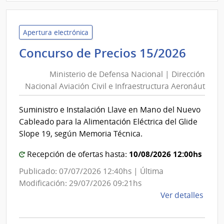
Minis
del
Inter
Apertura electrónica
|
Minis
Concurso de Precios 15/2026
Direc
de
Naci
Ministerio de Defensa Nacional | Dirección
Defe
de
Nacional Aviación Civil e Infraestructura Aeronáut
Nacio
Bomb
|
Suministro e Instalación Llave en Mano del Nuevo
Direc
Cableado para la Alimentación Eléctrica del Glide
Nacio
Slope 19, según Memoria Técnica.
Aviac
10/08/2026 12:00hs
Civil
Recepción de ofertas hasta:
e
Publicado: 07/07/2026 12:40hs | Última
Infra
Modificación: 29/07/2026 09:21hs
Aero
de
Ver detalles
la
comp