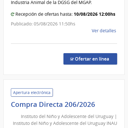
Direcc
Industria Animal de la DGSG del MGAP.
Genera
10/08/2026 12:00hs
Recepción de ofertas hasta:
de
Servic
Publicado: 05/08/2026 11:50hs
Ganad
de
Ver detalles
la
comp
Conc
de
en la co
Ofertar en línea
Preci
9/20
|
Minis
de
Apertura electrónica
Gana
Instituto
Compra Directa 206/2026
Agric
del
y
Instituto del Niño y Adolescente del Uruguay |
Niño
Pesc
Instituto del Niño y Adolescente del Uruguay INAU
y
|