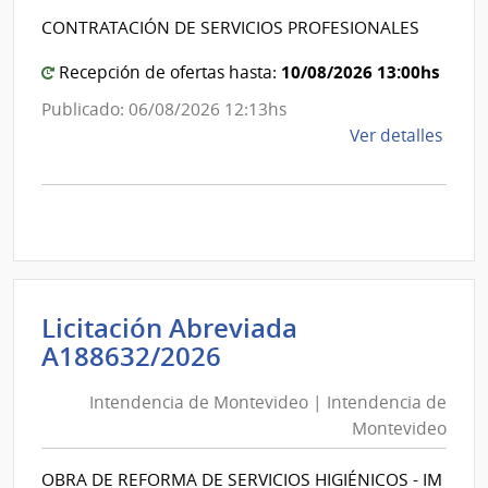
Esta
Intende
CONTRATACIÓN DE SERVICIOS PROFESIONALES
|
de
Hospi
Canelo
10/08/2026 13:00hs
Recepción de ofertas hasta:
Maci
Publicado: 06/08/2026 12:13hs
de
Ver detalles
la
comp
Comp
Direc
1281
|
Inte
Licitación Abreviada
de
Intendencia
A188632/2026
Cane
de
|
Intendencia de Montevideo | Intendencia de
Montevideo
Inte
Montevideo
|
de
Intendencia
Cane
OBRA DE REFORMA DE SERVICIOS HIGIÉNICOS - IM