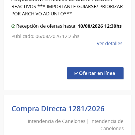
del
REACTIVOS *** IMPORTANTE GUIARSE/ PRIORIZAR
Estado
POR ARCHIVO ADJUNTO***
|
10/08/2026 12:30hs
Hospita
Recepción de ofertas hasta:
Maciel
Publicado: 06/08/2026 12:25hs
de
Ver detalles
la
comp
Comp
Direc
en la co
Ofertar en línea
1346
|
Admin
de
Intende
Compra Directa 1281/2026
Servi
de
de
Intendencia de Canelones | Intendencia de
Canelo
Salu
Canelones
|
del