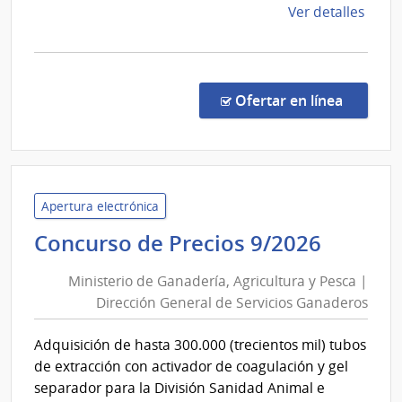
de
Ver detalles
la
comp
Comp
Direc
en la co
Ofertar en línea
196/
|
Minis
del
Inter
Apertura electrónica
|
Minist
Concurso de Precios 9/2026
Insti
de
Naci
Ministerio de Ganadería, Agricultura y Pesca |
Ganade
de
Dirección General de Servicios Ganaderos
Agricu
Rehab
y
Adquisición de hasta 300.000 (trecientos mil) tubos
Pesca
de extracción con activador de coagulación y gel
|
separador para la División Sanidad Animal e