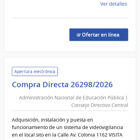
de
Ver detalles
la
comp
Licit
Abre
en la c
Ofertar en línea
6/20
|
Insti
Urug
de
Apertura electrónica
Mete
Admini
Compra Directa 26298/2026
|
Nacio
Insti
Administración Nacional de Educación Pública |
de
Urug
Consejo Directivo Central
Educa
de
Públic
Mete
Adquisición, instalación y puesta en
|
INU
funcionamiento de un sistema de videovigilancia
Conse
en el local sito en la Calle Av. Colonia 1162 VISITA