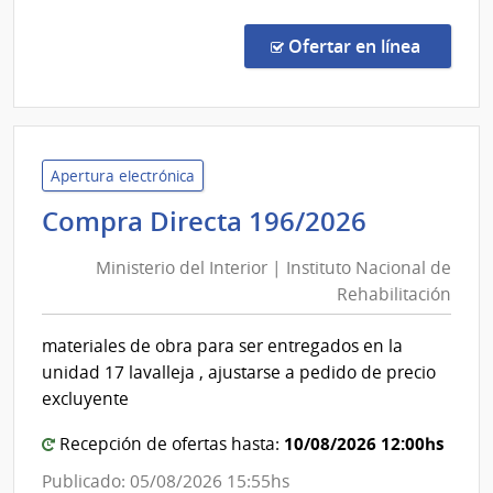
Comp
Direc
en la c
Ofertar en línea
3325
|
Admin
de
Servi
Apertura electrónica
de
Minister
Compra Directa 196/2026
Salu
del
del
Ministerio del Interior | Instituto Nacional de
Interior
Esta
Rehabilitación
|
|
Instituto
Cent
materiales de obra para ser entregados en la
Nacional
Depa
unidad 17 lavalleja , ajustarse a pedido de precio
de
de
excluyente
Mald
Rehabili
10/08/2026 12:00hs
Recepción de ofertas hasta:
Publicado: 05/08/2026 15:55hs