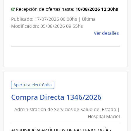
Unid
10/08/2026 12:30hs
Recepción de ofertas hasta:
Depe
Publicado: 17/07/2026 00:00hs | Última
Modificación: 05/08/2026 09:55hs
de
Ver detalles
la
comp
Licit
Abre
25/2
|
Inte
Apertura electrónica
de
Adminis
Compra Directa 1346/2026
Cane
de
|
Administración de Servicios de Salud del Estado |
Inte
Servici
Hospital Maciel
de
de
Cane
Salud
ADQUISICIÓN ARTÍCULOS DE BACTERIOLOGÍA -