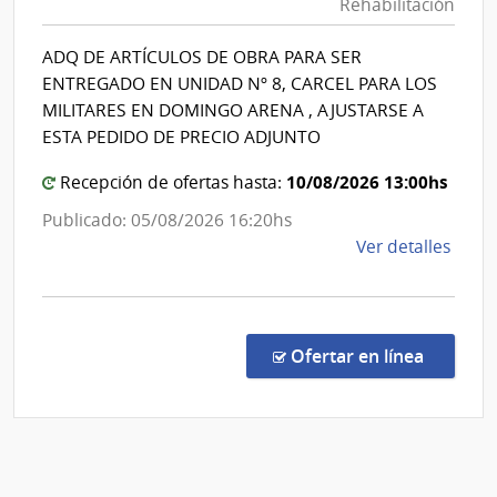
Rehabilitación
|
Gene
Instituto
de
ADQ DE ARTÍCULOS DE OBRA PARA SER
Nacional
Secre
ENTREGADO EN UNIDAD Nº 8, CARCEL PARA LOS
de
MILITARES EN DOMINGO ARENA , AJUSTARSE A
Rehabili
ESTA PEDIDO DE PRECIO ADJUNTO
10/08/2026 13:00hs
Recepción de ofertas hasta:
Publicado: 05/08/2026 16:20hs
de
Ver detalles
la
comp
Comp
Direc
en la co
Ofertar en línea
204/
|
Minis
del
Inter