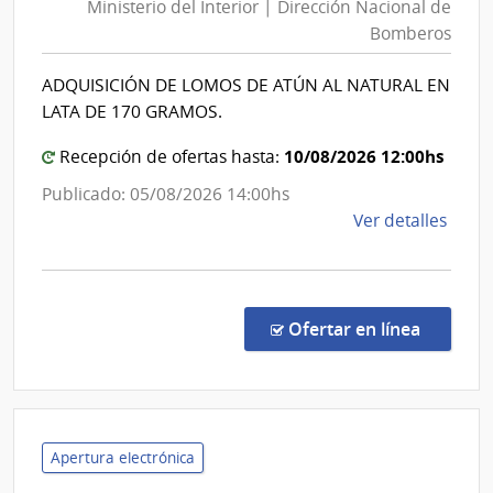
Ministerio del Interior | Dirección Nacional de
Interior
Urug
Bomberos
|
|
Direcció
Insti
ADQUISICIÓN DE LOMOS DE ATÚN AL NATURAL EN
Nacional
del
LATA DE 170 GRAMOS.
Niño
de
y
Bomber
10/08/2026 12:00hs
Recepción de ofertas hasta:
Adol
Publicado: 05/08/2026 14:00hs
del
de
Ver detalles
Urug
la
INAU
comp
Comp
Direc
en la co
Ofertar en línea
227/
|
Minis
del
Inter
Apertura electrónica
|