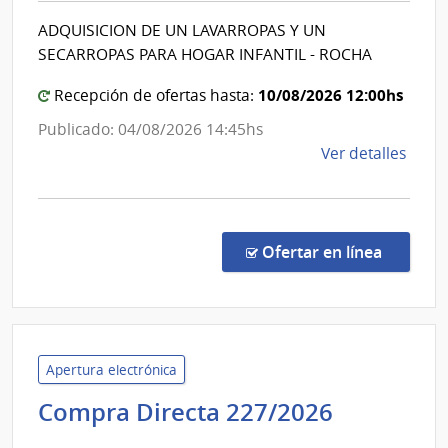
Adolesce
Direc
ADQUISICION DE UN LAVARROPAS Y UN
del
Gene
SECARROPAS PARA HOGAR INFANTIL - ROCHA
de
Uruguay
Servi
|
10/08/2026 12:00hs
Recepción de ofertas hasta:
Gana
Instituto
Publicado: 04/08/2026 14:45hs
del
de
Ver detalles
Niño
la
y
comp
Adolesce
Comp
del
Direc
en la co
Ofertar en línea
206/
Uruguay
|
INAU
Insti
del
Niño
Apertura electrónica
y
Minister
Compra Directa 227/2026
Adol
del
del