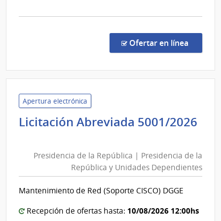
la
comp
Licit
Abre
en la co
Ofertar en línea
622/
|
Minis
de
Defe
Apertura electrónica
Naci
Licitación Abreviada 5001/2026
|
Presidencia
Com
de
Gene
Presidencia de la República | Presidencia de la
la
del
República y Unidades Dependientes
República
Ejérc
|
Mantenimiento de Red (Soporte CISCO) DGGE
Presidencia
de
10/08/2026 12:00hs
Recepción de ofertas hasta: