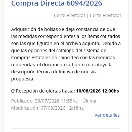
Corte
Compra Directa 6094/2026
Direc
Electora
Naci
Corte Electoral | Corte Electoral
|
de
Corte
Bomb
Adquisición de bolsas Se deja constancia de que
Electora
las medidas correspondientes a los ítems cotizados
son las que figuran en el archivo adjunto. Debido a
que las opciones del catálogo del sistema de
Compras Estatales no coinciden con las medidas
requeridas, el documento adjunto constituye la
descripción técnica definitiva de nuestra
propuesta.
10/08/2026 12:00hs
Recepción de ofertas hasta:
Publicado: 28/07/2026 11:55hs | Última
Modificación: 07/08/2026 12:18hs
de
Ver detalles
la
comp