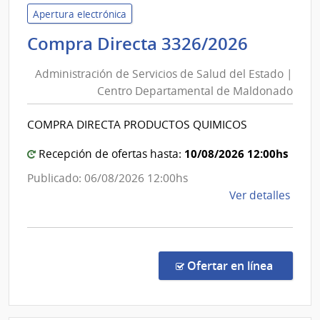
Servi
Apertura electrónica
de
Adminis
Compra Directa 3326/2026
Salu
de
del
Administración de Servicios de Salud del Estado |
Servici
Esta
Centro Departamental de Maldonado
de
|
Salud
Cent
COMPRA DIRECTA PRODUCTOS QUIMICOS
del
Depa
de
Estado
10/08/2026 12:00hs
Recepción de ofertas hasta:
Mald
|
Publicado: 06/08/2026 12:00hs
Centro
de
Ver detalles
Depart
la
de
comp
Maldon
Comp
Direc
en la c
Ofertar en línea
3326
|
Admin