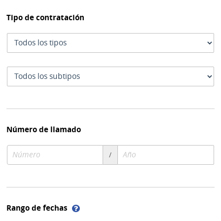
Tipo de contratación
Tipo
de
contratación
Subtipo
de
contratación
Número de llamado
Número
Año
/
de
de
compra
compra
Ayuda
Rango de fechas
sobre