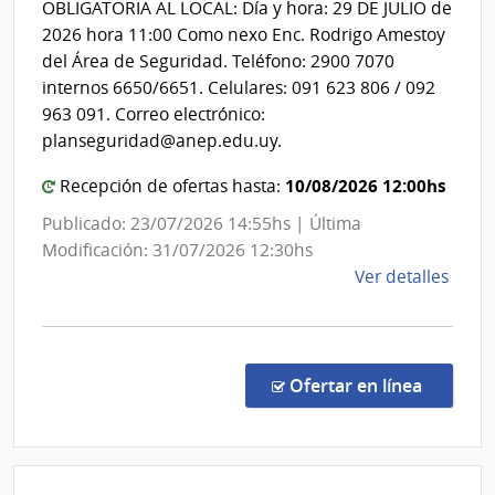
Direct
OBLIGATORIA AL LOCAL: Día y hora: 29 DE JULIO de
Centra
2026 hora 11:00 Como nexo Enc. Rodrigo Amestoy
del Área de Seguridad. Teléfono: 2900 7070
internos 6650/6651. Celulares: 091 623 806 / 092
963 091. Correo electrónico:
planseguridad@anep.edu.uy.
10/08/2026 12:00hs
Recepción de ofertas hasta:
Publicado: 23/07/2026 14:55hs | Última
Modificación: 31/07/2026 12:30hs
de
Ver detalles
la
comp
Comp
Direc
en la c
Ofertar en línea
2629
|
Admin
Naci