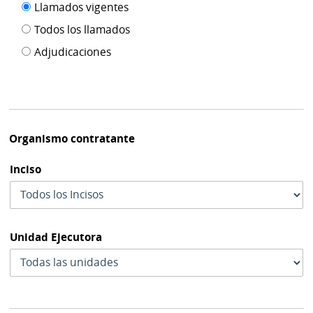
Filtro tipo
Llamados vigentes
por
de
fecha
Todos los llamados
de
publicación
Adjudicaciones
modif
Organismo contratante
Inciso
Unidad Ejecutora