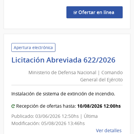
Conc
de
en la co
Ofertar en línea
Preci
15/2
|
Minis
de
Apertura electrónica
Defe
Mini
Licitación Abreviada 622/2026
Naci
de
|
Ministerio de Defensa Nacional | Comando
Def
Direc
General del Ejército
Nac
Naci
|
Aviac
Instalación de sistema de extinción de incendio.
Com
Civil
e
Gen
10/08/2026 12:00hs
Recepción de ofertas hasta:
Infra
del
Publicado: 03/06/2026 12:50hs | Última
Aero
Ejér
Modificación: 05/08/2026 13:46hs
de
Ver detalles