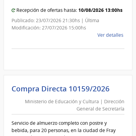
de
Montevideo
10/08/2026 13:00hs
Recepción de ofertas hasta:
Publicado: 23/07/2026 21:30hs | Última
Modificación: 27/07/2026 15:00hs
de
Ver detalles
la
comp
Licit
Abre
A188
|
Inte
Minist
Compra Directa 10159/2026
de
de
Mont
Ministerio de Educación y Cultura | Dirección
Educa
|
General de Secretaría
y
Inte
Cultur
de
Servicio de almuerzo completo con postre y
|
Mont
bebida, para 20 personas, en la ciudad de Fray
Direcc