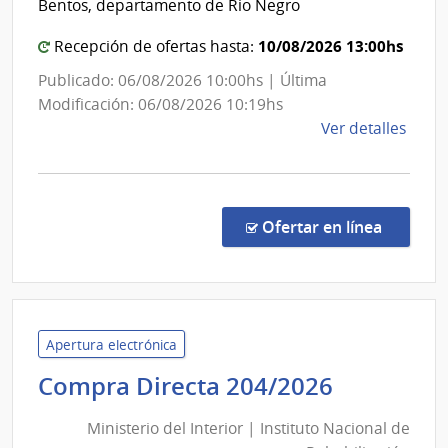
Bentos, departamento de Rio Negro
Gener
10/08/2026 13:00hs
de
Recepción de ofertas hasta:
Secret
Publicado: 06/08/2026 10:00hs | Última
Modificación: 06/08/2026 10:19hs
de
Ver detalles
la
comp
Comp
Direc
en la co
Ofertar en línea
1015
|
Minis
de
Educ
Apertura electrónica
y
Minister
Compra Directa 204/2026
Cultu
del
|
Ministerio del Interior | Instituto Nacional de
Interior
Direc