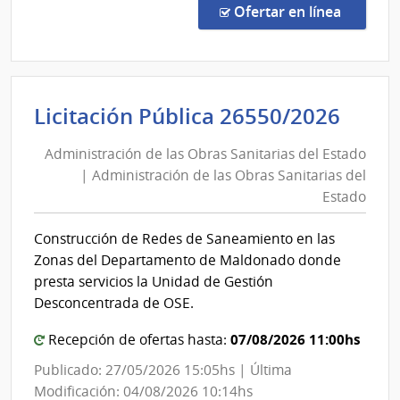
Públi
en la co
Ofertar en línea
2662
|
Admin
de
Admi
Licitación Pública 26550/2026
las
de
Obra
Administración de las Obras Sanitarias del Estado
las
Sanit
| Administración de las Obras Sanitarias del
Obra
del
Estado
Esta
Sani
|
del
Construcción de Redes de Saneamiento en las
Admin
Esta
Zonas del Departamento de Maldonado donde
de
|
presta servicios la Unidad de Gestión
las
Admi
Desconcentrada de OSE.
Obra
de
Sanit
07/08/2026 11:00hs
Recepción de ofertas hasta:
las
del
Obra
Publicado: 27/05/2026 15:05hs | Última
Esta
Sani
Modificación: 04/08/2026 10:14hs