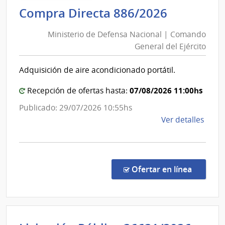
|
Minister
Compra Directa 886/2026
Inte
de
de
Ministerio de Defensa Nacional | Comando
Defensa
Laval
General del Ejército
Nacional
|
Adquisición de aire acondicionado portátil.
Comand
General
07/08/2026 11:00hs
Recepción de ofertas hasta:
del
Publicado: 29/07/2026 10:55hs
Ejército
de
Ver detalles
la
comp
Comp
Direc
en la c
Ofertar en línea
886/
|
Minis
de