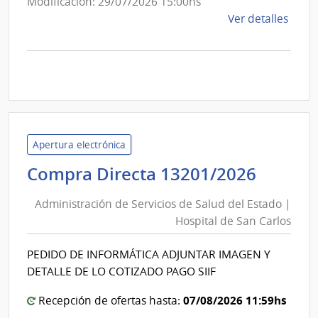
Modificación: 29/07/2026 15:00hs
de
Ver detalles
la
comp
Licit
Abre
A189
|
Inte
Apertura electrónica
de
Admini
Compra Directa 13201/2026
Mont
de
|
Administración de Servicios de Salud del Estado |
Inte
Servic
Hospital de San Carlos
de
de
Mont
Salud
PEDIDO DE INFORMÁTICA ADJUNTAR IMAGEN Y
del
DETALLE DE LO COTIZADO PAGO SIIF
Estad
|
07/08/2026 11:59hs
Recepción de ofertas hasta: