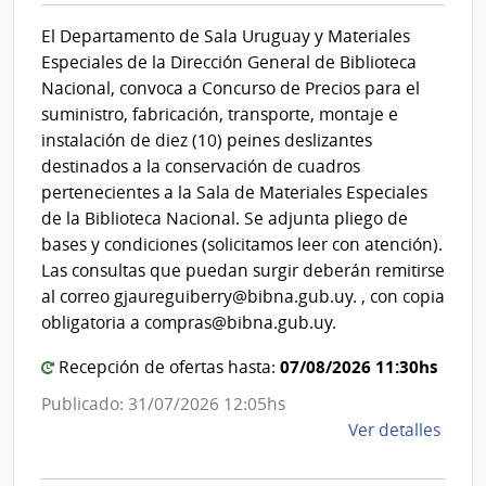
Cultura
Espa
El Departamento de Sala Uruguay y Materiales
|
Especiales de la Dirección General de Biblioteca
Dirección
Nacional, convoca a Concurso de Precios para el
General
suministro, fabricación, transporte, montaje e
de
instalación de diez (10) peines deslizantes
la
destinados a la conservación de cuadros
Biblioteca
pertenecientes a la Sala de Materiales Especiales
Nacional
de la Biblioteca Nacional. Se adjunta pliego de
bases y condiciones (solicitamos leer con atención).
Las consultas que puedan surgir deberán remitirse
al correo gjaureguiberry@bibna.gub.uy. , con copia
obligatoria a compras@bibna.gub.uy.
07/08/2026 11:30hs
Recepción de ofertas hasta:
Publicado: 31/07/2026 12:05hs
de
Ver detalles
la
comp