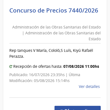
Admin
Concurso de Precios 7440/2026
Naci
Administración
de
de
Comb
Administración de las Obras Sanitarias del Estado
las
Alcoh
| Administración de las Obras Sanitarias del
y
Obras
Estado
Portl
Sanitarias
|
del
Rep tanques V María, Cololó,S Luís, Kiyú Rafaél
Admin
Estado
Perazza.
Naci
|
de
Administración
07/08/2026 11:00hs
Recepción de ofertas hasta:
Comb
de
Publicado: 16/07/2026 23:35hs | Última
Alcoh
las
Modificación: 05/08/2026 15:14hs
y
Obras
de
Ver detalles
Portl
Sanitarias
la
del
comp
Conc
Estado
de