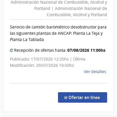
Administración Nacional de Combustible, Alcohol y
de
Portland | Administración Nacional de
Combustible,
Combustible, Alcohol y Portland
Alcohol
y
Servicio de camión barométrico desobstructor para
Portland
las siguientes plantas de ANCAP: Planta La Teja y
|
Planta La Tablada
Administración
07/08/2026 11:00hs
Recepción de ofertas hasta:
Nacional
de
Publicado: 17/07/2026 12:35hs | Última
Combustible,
Modificación: 29/07/2026 10:50hs
Alcohol
de
Ver detalles
y
la
comp
Portland
Conc
de
en la c
Ofertar en línea
Preci
1467
|