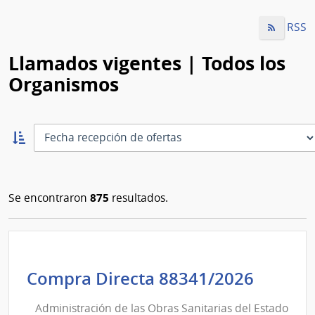
RSS
Llamados vigentes | Todos los
Organismos
Ordernar
ascendente:
Ordenar
875
Se encontraron
resultados.
Admini
Compra Directa 88341/2026
de
Administración de las Obras Sanitarias del Estado
las