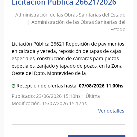
Admi
Licitación Pública 26621/2026
Defe
de
Naci
Administración de las Obras Sanitarias del Estado
las
|
| Administración de las Obras Sanitarias del
Obra
Com
Estado
Gene
Sani
del
del
Licitación Pública 26621 Reposición de pavimentos
Ejérc
Esta
en calzada y vereda, reposición de tapas de cajas
|
especiales, construcción de cámaras para piezas
Admi
especiales, zanjado y tapado de pozos, en la Zona
de
Oeste del Dpto. Montevideo de la
las
07/08/2026 11:00hs
Recepción de ofertas hasta:
Obra
Sani
Publicado: 23/06/2026 15:10hs | Última
del
Modificación: 15/07/2026 15:17hs
de
Ver detalles
Esta
la
comp
Licit