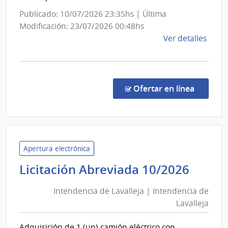
Administración
Publicado: 10/07/2026 23:35hs | Última
de
Modificación: 23/07/2026 00:48hs
las
de
Ver detalles
Obras
la
Sanitarias
comp
del
Conc
de
Estado
en la co
Ofertar en línea
Preci
7426
|
Admin
de
Apertura electrónica
las
Inten
Licitación Abreviada 10/2026
Obra
de
Sanit
Intendencia de Lavalleja | Intendencia de
Laval
del
Lavalleja
|
Esta
Inten
|
Adquisición de 1 (un) camión eléctrico con