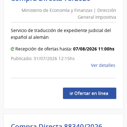
de
del
Ministerio de Economía y Finanzas | Dirección
Economía
Esta
General Impositiva
y
|
Finanzas
Admin
Servicio de traducción de expediente judicial del
|
de
español al alemán
las
Dirección
Obra
General
07/08/2026 11:00hs
Recepción de ofertas hasta:
Sanit
Impositiv
Publicado: 31/07/2026 12:15hs
del
de
Ver detalles
Esta
la
comp
Comp
Direc
en la c
Ofertar en línea
75/2
|
Minis
de
Admini
Compra Directa 88340/2026
Econ