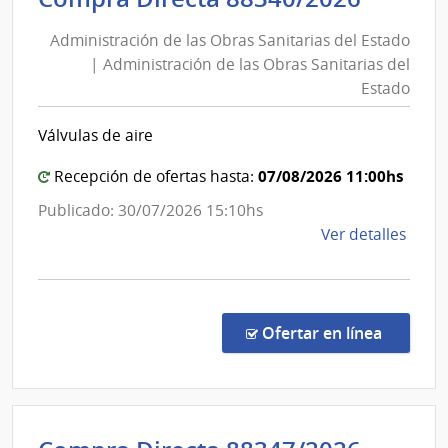
de
y
Administración de las Obras Sanitarias del Estado
las
Fina
| Administración de las Obras Sanitarias del
Obras
|
Estado
Direc
Sanita
Gene
del
Válvulas de aire
Impos
Estad
|
07/08/2026 11:00hs
Recepción de ofertas hasta:
Admini
Publicado: 30/07/2026 15:10hs
de
de
Ver detalles
las
la
Obras
comp
Sanita
Comp
del
Direc
en la co
Ofertar en línea
8834
Estad
|
Admin
de