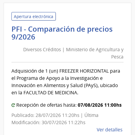
Admin
de
las
Apertura electrónica
Obra
PFI - Comparación de precios
Sanit
Diversos
9/2026
del
Créditos
Esta
Diversos Créditos | Ministerio de Agricultura y
|
|
Pesca
Ministerio
Admin
de
de
Adquisición de 1 (un) FREEZER HORIZONTAL para
las
Agricultura
el Programa de Apoyo a la Investigación e
Obra
y
Innovación en Alimentos y Salud (PAyS), ubicado
Sanit
Pesca
en la FACULTAD DE MEDICINA.
del
Esta
07/08/2026 11:00hs
Recepción de ofertas hasta:
Publicado: 28/07/2026 11:20hs | Última
Modificación: 30/07/2026 11:22hs
de
Ver detalles