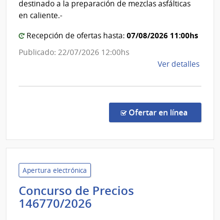
destinado a la preparación de mezclas asfálticas
Agric
Mald
en caliente.-
y
Pesc
07/08/2026 11:00hs
Recepción de ofertas hasta:
Publicado: 22/07/2026 12:00hs
de
Ver detalles
la
comp
Licit
Abre
en la c
Ofertar en línea
28/2
|
Inte
de
Mald
Apertura electrónica
|
Concurso de Precios
Inte
Administración
146770/2026
de
Nacional
Mald