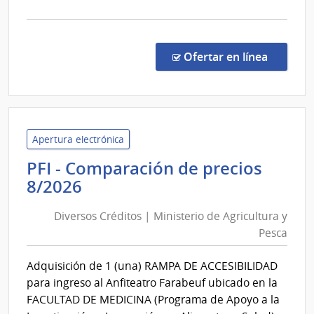
la
comp
PFI
-
en la co
Ofertar en línea
Comp
de
preci
9/20
|
Apertura electrónica
Diver
PFI - Comparación de precios
Crédi
Diversos
8/2026
|
Créditos
Minis
Diversos Créditos | Ministerio de Agricultura y
|
de
Pesca
Ministerio
Agric
de
y
Adquisición de 1 (una) RAMPA DE ACCESIBILIDAD
Pesc
Agricultura
para ingreso al Anfiteatro Farabeuf ubicado en la
y
FACULTAD DE MEDICINA (Programa de Apoyo a la
Pesca