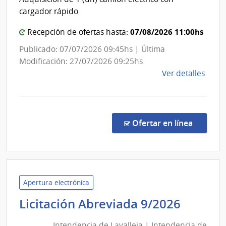
de
Admin
cargador rápido
de
Laval
las
07/08/2026 11:00hs
Recepción de ofertas hasta:
Obra
Publicado: 07/07/2026 09:45hs | Última
Sanit
Modificación: 27/07/2026 09:25hs
del
de
Ver detalles
Esta
la
comp
Licit
Abre
en la co
Ofertar en línea
10/2
|
Inte
de
Laval
Apertura electrónica
|
Intend
Licitación Abreviada 9/2026
Inte
de
de
Intendencia de Lavalleja | Intendencia de