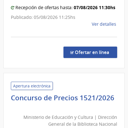
|
Sanit
07/08/2026 11:30hs
Hospit
Recepción de ofertas hasta:
del
Españ
Publicado: 05/08/2026 11:25hs
Esta
de
Ver detalles
la
comp
Comp
Direc
en la co
Ofertar en línea
1318
|
Admin
de
Servi
Apertura electrónica
de
Concurso de Precios 1521/2026
Salu
Ministerio
del
de
Esta
Ministerio de Educación y Cultura | Dirección
Educación
|
General de la Biblioteca Nacional
y
Hospi