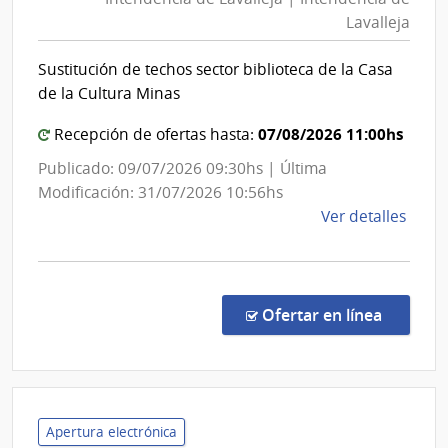
Lavall
Laval
Lavalleja
|
Intend
Sustitución de techos sector biblioteca de la Casa
de
de la Cultura Minas
Lavall
07/08/2026 11:00hs
Recepción de ofertas hasta:
Publicado: 09/07/2026 09:30hs | Última
Modificación: 31/07/2026 10:56hs
de
Ver detalles
la
comp
Licit
Abre
en la co
Ofertar en línea
9/20
|
Inte
de
Laval
Apertura electrónica