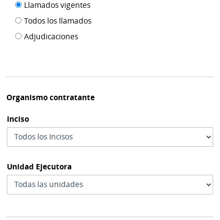
Filtro tipo
Llamados vigentes
por
de
fecha
Todos los llamados
de
publicación
Adjudicaciones
modif
Organismo contratante
Inciso
Unidad Ejecutora