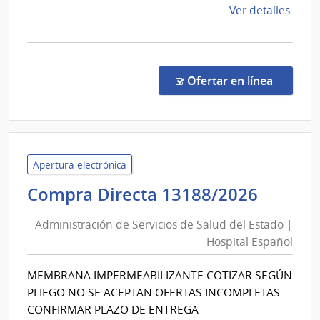
del
de
Ver detalles
la
Esta
comp
Licit
Públi
en la co
Ofertar en línea
2655
|
Admin
de
las
Apertura electrónica
Obra
Admini
Compra Directa 13188/2026
Sanit
de
del
Administración de Servicios de Salud del Estado |
Servic
Esta
Hospital Español
de
|
Salud
Admin
MEMBRANA IMPERMEABILIZANTE COTIZAR SEGÚN
del
de
PLIEGO NO SE ACEPTAN OFERTAS INCOMPLETAS
las
Estad
CONFIRMAR PLAZO DE ENTREGA
Obra