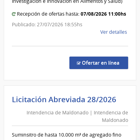
Investigación e Innovación en Alimentos y Salud)
07/08/2026 11:00hs
Recepción de ofertas hasta:
Publicado: 27/07/2026 18:55hs
de
Ver detalles
la
comp
PFI
-
en la co
Ofertar en línea
Comp
de
preci
8/20
Inten
Licitación Abreviada 28/2026
|
de
Diver
Intendencia de Maldonado | Intendencia de
Mald
Crédi
Maldonado
|
|
Minis
Inten
Suminsitro de hasta 10.000 m³ de agregado fino
de
de