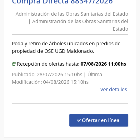
Admini
Compra Directa 88347/2026
las
de
Obra
Administración de las Obras Sanitarias del Estado
las
Sanit
| Administración de las Obras Sanitarias del
Obras
del
Estado
Esta
Sanita
|
del
Poda y retiro de árboles ubicados en predios de
Admin
Estad
propiedad de OSE UGD Maldonado.
de
|
las
07/08/2026 11:00hs
Admini
Recepción de ofertas hasta:
Obra
de
Publicado: 28/07/2026 15:10hs | Última
Sanit
las
Modificación: 04/08/2026 15:10hs
del
Obras
de
Ver detalles
Esta
Sanita
la
del
comp
Comp
Estad
Direc
en la co
Ofertar en línea
8834
|