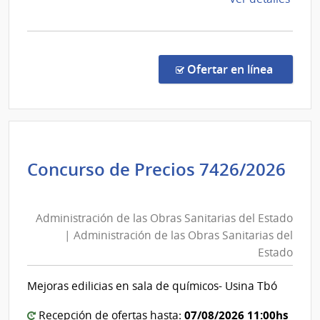
la
comp
Comp
por
en la c
Ofertar en línea
Exce
16/2
|
Minis
de
Concurso de Precios 7426/2026
Ambi
Administración
|
de
Direc
Administración de las Obras Sanitarias del Estado
las
Naci
| Administración de las Obras Sanitarias del
de
Obras
Estado
Cali
Sanitarias
y
del
Mejoras edilicias en sala de químicos- Usina Tbó
Eval
Estado
Ambi
|
07/08/2026 11:00hs
Recepción de ofertas hasta: