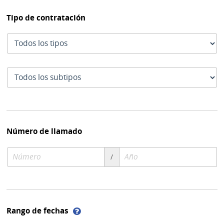
Tipo de contratación
Tipo
de
contratación
Subtipo
de
contratación
Número de llamado
Número
Año
/
de
de
compra
compra
Ayuda
Rango de fechas
sobre