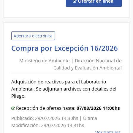
en la co
Ofertar en línea
Preci
7440
|
Admin
de
Apertura electrónica
las
Min
Compra por Excepción 16/2026
Obra
de
Sanit
Ministerio de Ambiente | Dirección Nacional de
Am
del
Calidad y Evaluación Ambiental
|
Esta
Dir
|
Adquisición de reactivos para el Laboratorio
Nac
Admin
Ambiental. Se adjuntan archivos con detalles del
de
de
Pliego.
las
Cal
Obra
07/08/2026 11:00hs
y
Recepción de ofertas hasta:
Sanit
Eva
Publicado: 29/07/2026 14:30hs | Última
del
Amb
Modificación: 29/07/2026 14:31hs
Esta
de
Ver detalles