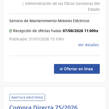
| Administración de las Obras Sanitarias del
Obras
Estado
Sanita
del
Servicio de Mantenimiento Motores Eléctricos
Estad
|
07/08/2026 11:00hs
Recepción de ofertas hasta:
Admini
Publicado: 31/07/2026 15:10hs
de
de
Ver detalles
las
la
Obras
comp
Sanita
Comp
del
Direc
en la co
Ofertar en línea
8834
Estad
|
Admin
de
las
Apertura electrónica
Obra
Ministerio
Compra Directa 75/2026
Sanit