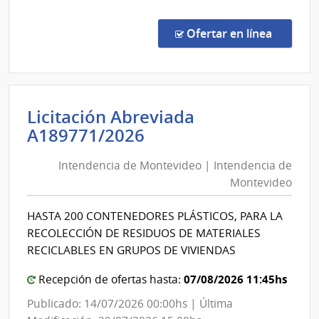
Conc
de
en la co
Ofertar en línea
Preci
1521
|
Minis
Licitación Abreviada
de
Intendencia
A189771/2026
Educ
de
y
Intendencia de Montevideo | Intendencia de
Montevideo
Cultu
Montevideo
|
|
Direc
Intendencia
HASTA 200 CONTENEDORES PLÁSTICOS, PARA LA
Gene
de
RECOLECCIÓN DE RESIDUOS DE MATERIALES
de
Montevideo
RECICLABLES EN GRUPOS DE VIVIENDAS
la
Bibli
07/08/2026 11:45hs
Recepción de ofertas hasta:
Naci
Publicado: 14/07/2026 00:00hs | Última