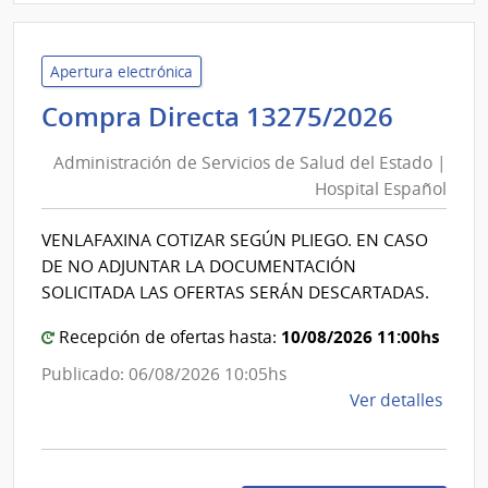
Admin
de
Servi
Apertura electrónica
de
Admini
Compra Directa 13275/2026
Salu
de
del
Administración de Servicios de Salud del Estado |
Servic
Esta
Hospital Español
de
|
Salud
Hospi
VENLAFAXINA COTIZAR SEGÚN PLIEGO. EN CASO
del
Maci
DE NO ADJUNTAR LA DOCUMENTACIÓN
Estad
SOLICITADA LAS OFERTAS SERÁN DESCARTADAS.
|
10/08/2026 11:00hs
Hospit
Recepción de ofertas hasta:
Españ
Publicado: 06/08/2026 10:05hs
de
Ver detalles
la
comp
Comp