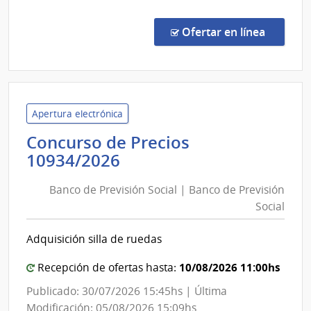
del
Comp
Direc
Estad
en la co
Ofertar en línea
8866
|
Admin
de
las
Apertura electrónica
Obra
Concurso de Precios
Sanit
Banco
10934/2026
del
de
Esta
Banco de Previsión Social | Banco de Previsión
Previsión
|
Social
Social
Admin
|
de
Adquisición silla de ruedas
las
Banco
Obra
de
10/08/2026 11:00hs
Recepción de ofertas hasta:
Sanit
Previsión
Publicado: 30/07/2026 15:45hs | Última
del
Social
Modificación: 05/08/2026 15:09hs