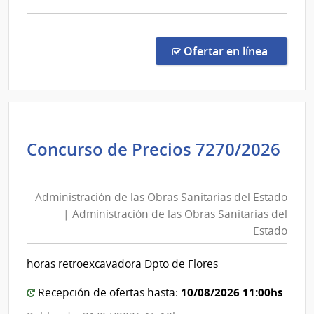
Tele
comp
Nac
Licit
Abre
en la co
Ofertar en línea
478/
|
Minis
de
Educ
Concurso de Precios 7270/2026
y
Administración
Cultu
de
|
Administración de las Obras Sanitarias del Estado
las
Cana
| Administración de las Obras Sanitarias del
5
Obras
Estado
-
Sanitarias
Servi
del
horas retroexcavadora Dpto de Flores
de
Estado
Telev
|
10/08/2026 11:00hs
Recepción de ofertas hasta:
Naci
Administración