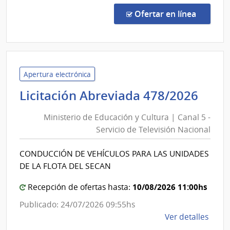
Direc
en la c
Ofertar en línea
1050
|
Univ
de
la
Apertura electrónica
Repú
Mini
Licitación Abreviada 478/2026
|
de
Ofici
Ministerio de Educación y Cultura | Canal 5 -
Edu
Centr
Servicio de Televisión Nacional
y
y
Cult
Escue
CONDUCCIÓN DE VEHÍCULOS PARA LAS UNIDADES
|
Depe
DE LA FLOTA DEL SECAN
de
Can
Rect
5
10/08/2026 11:00hs
Recepción de ofertas hasta:
-
Publicado: 24/07/2026 09:55hs
Serv
de
Ver detalles
de
la