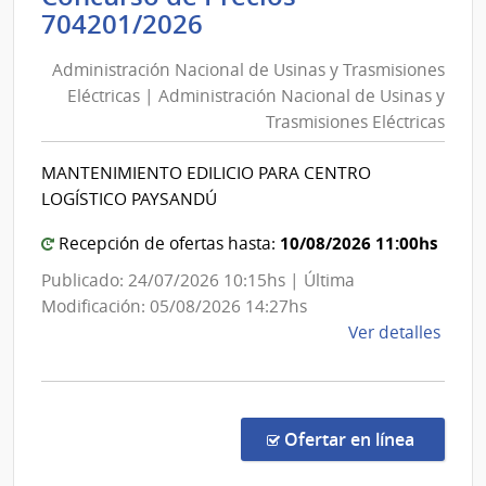
de
Administración
704201/2026
Salu
Nacional
del
Administración Nacional de Usinas y Trasmisiones
de
Esta
Eléctricas | Administración Nacional de Usinas y
Usinas
|
Trasmisiones Eléctricas
y
Servi
Naci
Trasmisiones
MANTENIMIENTO EDILICIO PARA CENTRO
de
Eléctricas
LOGÍSTICO PAYSANDÚ
Sang
|
Administración
10/08/2026 11:00hs
Recepción de ofertas hasta:
Nacional
Publicado: 24/07/2026 10:15hs | Última
de
Modificación: 05/08/2026 14:27hs
Usinas
de
Ver detalles
y
la
Trasmisiones
comp
Conc
Eléctricas
de
en la co
Ofertar en línea
Preci