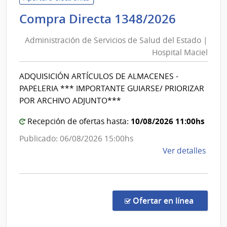
de
Adminis
Compra Directa 1348/2026
Salu
de
del
Administración de Servicios de Salud del Estado |
Servici
Esta
Hospital Maciel
de
|
Salud
Cent
ADQUISICIÓN ARTÍCULOS DE ALMACENES -
del
Depa
PAPELERIA *** IMPORTANTE GUIARSE/ PRIORIZAR
de
Estado
POR ARCHIVO ADJUNTO***
Salto
|
10/08/2026 11:00hs
Hospita
Recepción de ofertas hasta:
Maciel
Publicado: 06/08/2026 15:00hs
de
Ver detalles
la
comp
Comp
Direc
en la co
Ofertar en línea
1348
|