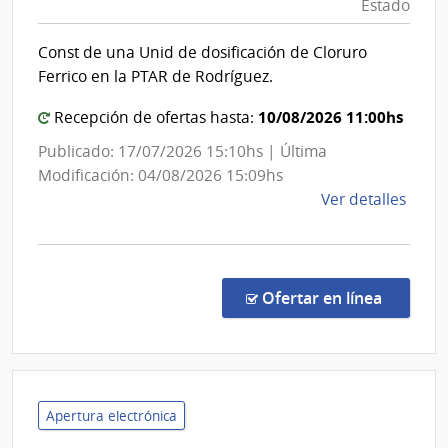
Estado
|
Sanitarias
Red
del
Const de una Unid de dosificación de Cloruro
de
Estado
Ferrico en la PTAR de Rodríguez.
Aten
|
Prima
Administración
10/08/2026 11:00hs
Recepción de ofertas hasta:
de
de
Publicado: 17/07/2026 15:10hs | Última
Pays
las
Modificación: 04/08/2026 15:09hs
Obras
de
Ver detalles
Sanitarias
la
del
comp
Conc
Estado
de
en la co
Ofertar en línea
Preci
7451
|
Admin
de
Apertura electrónica
las