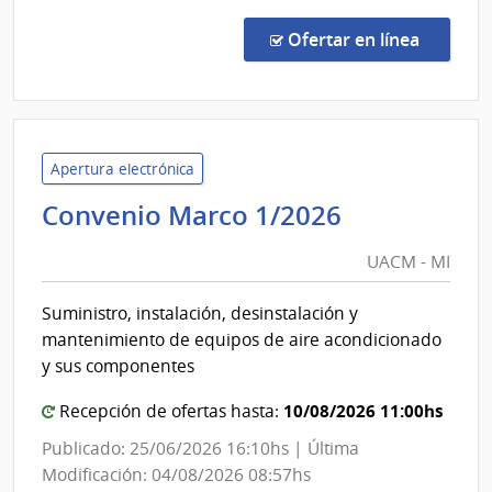
Licit
Abre
en la co
Ofertar en línea
739/
|
Minis
de
Defe
Apertura electrónica
Naci
UACM
Convenio Marco 1/2026
|
-
Com
UACM - MI
MI
Gene
del
Suministro, instalación, desinstalación y
Ejérc
mantenimiento de equipos de aire acondicionado
y sus componentes
10/08/2026 11:00hs
Recepción de ofertas hasta:
Publicado: 25/06/2026 16:10hs | Última
Modificación: 04/08/2026 08:57hs