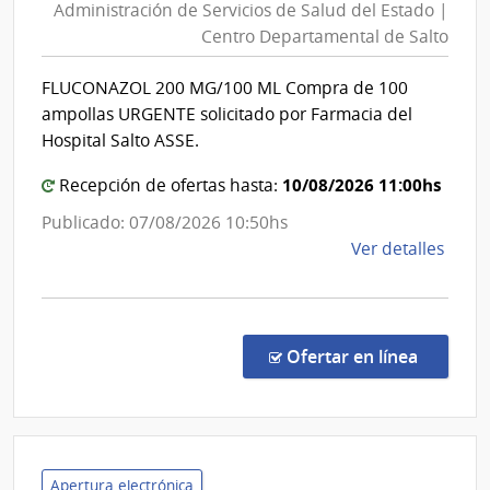
Administración de Servicios de Salud del Estado |
Servicios
Centro Departamental de Salto
de
Salud
FLUCONAZOL 200 MG/100 ML Compra de 100
del
ampollas URGENTE solicitado por Farmacia del
Estado
Hospital Salto ASSE.
|
10/08/2026 11:00hs
Centro
Recepción de ofertas hasta:
Departa
Publicado: 07/08/2026 10:50hs
de
de
Ver detalles
Salto
la
comp
Comp
Direc
en la co
Ofertar en línea
881/
|
Admin
de
Servi
Apertura electrónica