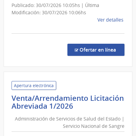
y
Publicado: 30/07/2026 10:05hs | Última
Escue
Modificación: 30/07/2026 10:06hs
Depe
de
Ver detalles
de
la
Rect
comp
Conc
de
en la co
Ofertar en línea
Preci
13/2
|
Univ
de
Apertura electrónica
la
Venta/Arrendamiento Licitación
Repú
Administración
Abreviada 1/2026
|
de
Ofici
Administración de Servicios de Salud del Estado |
Servicios
Centr
Servicio Nacional de Sangre
de
y