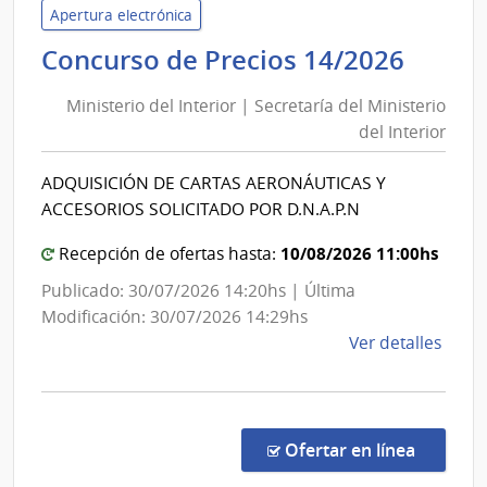
del
Apertura electrónica
Inter
Minis
Concurso de Precios 14/2026
|
del
Secre
Ministerio del Interior | Secretaría del Ministerio
Inter
del
del Interior
|
Minis
Secre
del
ADQUISICIÓN DE CARTAS AERONÁUTICAS Y
del
Inter
ACCESORIOS SOLICITADO POR D.N.A.P.N
Minis
del
10/08/2026 11:00hs
Recepción de ofertas hasta:
Inter
Publicado: 30/07/2026 14:20hs | Última
Modificación: 30/07/2026 14:29hs
de
Ver detalles
la
comp
Conc
de
en la co
Ofertar en línea
Preci