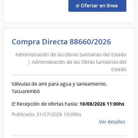
Direc
en la co
Ofertar en línea
1327
|
Admin
de
Admini
Compra Directa 88660/2026
Servi
de
de
Administración de las Obras Sanitarias del Estado
las
Salu
| Administración de las Obras Sanitarias del
Obras
del
Estado
Esta
Sanita
|
del
Válvulas de aire para agua y saneamiento.
Hospi
Estad
Tacuarembó
Espa
|
10/08/2026 11:00hs
Admini
Recepción de ofertas hasta:
de
Publicado: 31/07/2026 10:05hs
las
de
Ver detalles
Obras
la
Sanita
comp