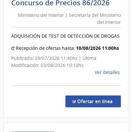
Minis
Concurso de Precios 86/2026
Obra
del
Sanit
Ministerio del Interior | Secretaría del Ministerio
Inter
del
del Interior
|
Esta
Secre
|
ADQUISICIÓN DE TEST DE DETECCIÓN DE DROGAS
del
Admin
de
Minis
10/08/2026 11:00hs
Recepción de ofertas hasta:
las
del
Publicado: 29/07/2026 11:40hs | Última
Obra
Inter
Modificación: 03/08/2026 10:10hs
Sanit
de
Ver detalles
del
la
Esta
comp
Conc
de
en la co
Ofertar en línea
Preci
86/2
|
Minis