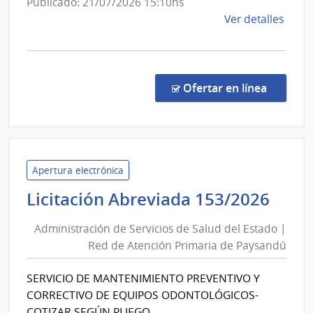
Publicado: 21/07/2026 15:10hs
de
de
Ver detalles
las
la
Obras
comp
Sanitarias
Conc
del
de
en la co
Ofertar en línea
Preci
Estado
7270
|
Admin
de
Apertura electrónica
las
Admi
Licitación Abreviada 153/2026
Obra
de
Sanit
Administración de Servicios de Salud del Estado |
Serv
del
Red de Atención Primaria de Paysandú
de
Esta
Sal
|
SERVICIO DE MANTENIMIENTO PREVENTIVO Y
del
Admin
CORRECTIVO DE EQUIPOS ODONTOLÓGICOS-
de
Est
COTIZAR SEGÚN PLIEGO