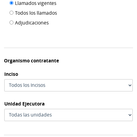
Filtro tipo
Llamados vigentes
por
de
fecha
Todos los llamados
de
publicación
Adjudicaciones
modif
Organismo contratante
Inciso
Unidad Ejecutora