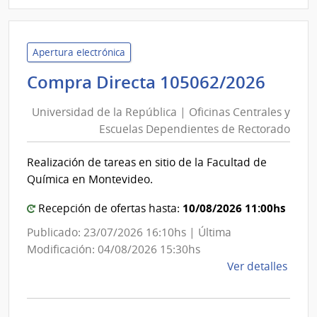
7042
|
Admin
Naci
Apertura electrónica
de
Univ
Compra Directa 105062/2026
Usin
de
y
Universidad de la República | Oficinas Centrales y
la
Tras
Escuelas Dependientes de Rectorado
Repú
Eléct
|
|
Realización de tareas en sitio de la Facultad de
Ofici
Admin
Química en Montevideo.
Naci
Centr
de
y
10/08/2026 11:00hs
Recepción de ofertas hasta:
Usin
Escue
Publicado: 23/07/2026 16:10hs | Última
y
Depe
Modificación: 04/08/2026 15:30hs
Tras
de
de
Ver detalles
Eléct
Rect
la
comp
Comp