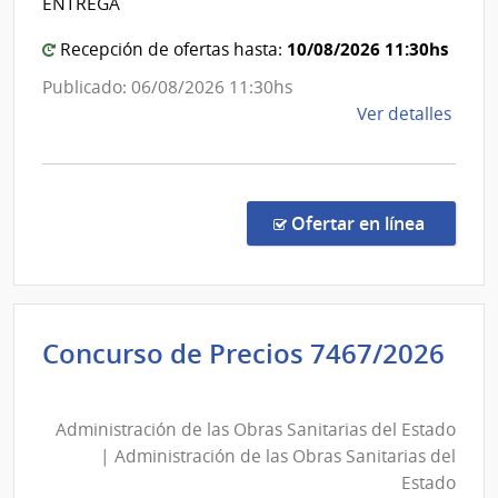
ENTREGA
Hospit
10/08/2026 11:30hs
Recepción de ofertas hasta:
Españ
Publicado: 06/08/2026 11:30hs
de
Ver detalles
la
comp
Comp
Direc
en la co
Ofertar en línea
1336
|
Admin
de
Concurso de Precios 7467/2026
Servi
Administración
de
de
Salu
Administración de las Obras Sanitarias del Estado
las
del
| Administración de las Obras Sanitarias del
Esta
Obras
Estado
|
Sanitarias