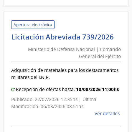
14/2
|
Minis
del
Apertura electrónica
Inter
Mini
Licitación Abreviada 739/2026
|
de
Secre
Ministerio de Defensa Nacional | Comando
Def
del
General del Ejército
Nac
Minis
|
del
Adquisición de materiales para los destacamentos
Com
Inter
militares del I.N.R.
Gen
del
10/08/2026 11:00hs
Recepción de ofertas hasta:
Ejér
Publicado: 22/07/2026 12:35hs | Última
Modificación: 06/08/2026 08:51hs
de
Ver detalles
la
comp