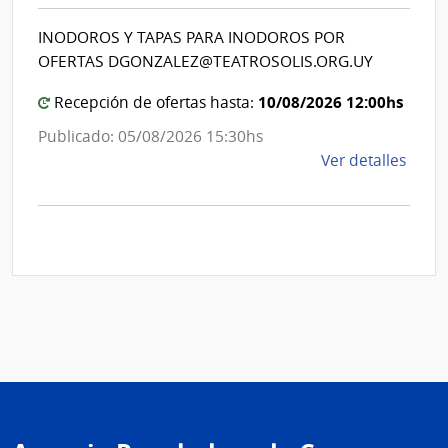
|
del
Int
INODOROS Y TAPAS PARA INODOROS POR
Esta
de
OFERTAS DGONZALEZ@TEATROSOLIS.ORG.UY
|
Mon
Admin
10/08/2026 12:00hs
Recepción de ofertas hasta:
de
Publicado: 05/08/2026 15:30hs
las
de
Ver detalles
Obra
la
Sanit
comp
del
Comp
Esta
Direc
D194
|
Inte
de
Mont
|
Inte
de