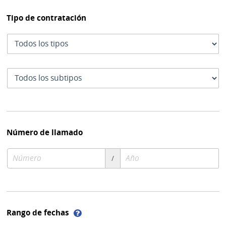
Tipo de contratación
Tipo
de
contratación
Subtipo
de
contratación
Número de llamado
Número
Año
/
de
de
compra
compra
Ayuda
Rango de fechas
sobre