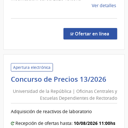
Esta
de
Ver detalles
la
comp
Conc
de
en la co
Ofertar en línea
Preci
1093
|
Banc
de
Apertura electrónica
Previ
Unive
Concurso de Precios 13/2026
Socia
de
|
Universidad de la República | Oficinas Centrales y
la
Banc
Escuelas Dependientes de Rectorado
Repúb
de
|
Previ
Adquisición de reactivos de laboratorio
Ofici
Socia
Centr
10/08/2026 11:00hs
Recepción de ofertas hasta: