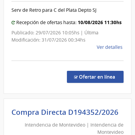
Hospi
del
Serv de Retro para C del Plata Depto SJ
Espa
Estado
|
10/08/2026 11:30hs
Recepción de ofertas hasta:
Administración
Publicado: 29/07/2026 10:05hs | Última
de
Modificación: 31/07/2026 00:34hs
las
de
Ver detalles
Obras
la
Sanitarias
comp
del
Conc
de
Estado
en la co
Ofertar en línea
Preci
7467
|
Admin
Int
Compra Directa D194352/2026
de
de
las
Intendencia de Montevideo | Intendencia de
Mon
Obra
Montevideo
Sanit