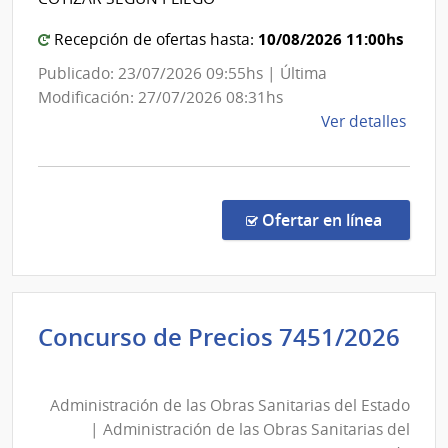
las
|
Obra
10/08/2026 11:00hs
Red
Recepción de ofertas hasta:
Sanit
de
Publicado: 23/07/2026 09:55hs | Última
del
Ate
Modificación: 27/07/2026 08:31hs
Esta
Prim
de
Ver detalles
de
la
Pay
comp
Licit
Abre
en la co
Ofertar en línea
153/
|
Admin
de
Concurso de Precios 7451/2026
Servi
Administración
de
de
Salu
Administración de las Obras Sanitarias del Estado
las
del
| Administración de las Obras Sanitarias del
Esta
Obras