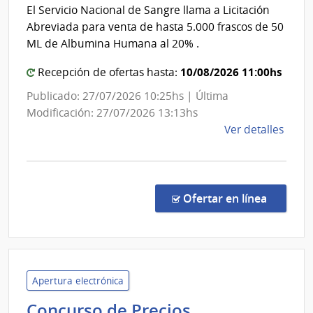
Salud
Escue
El Servicio Nacional de Sangre llama a Licitación
Depe
del
Abreviada para venta de hasta 5.000 frascos de 50
de
Estado
ML de Albumina Humana al 20% .
Rect
|
Servicio
10/08/2026 11:00hs
Recepción de ofertas hasta:
Nacional
Publicado: 27/07/2026 10:25hs | Última
de
Modificación: 27/07/2026 13:13hs
Sangre
de
Ver detalles
la
comp
Vent
Licit
en la co
Ofertar en línea
Abre
1/20
|
Admin
de
Apertura electrónica
Servi
Concurso de Precios