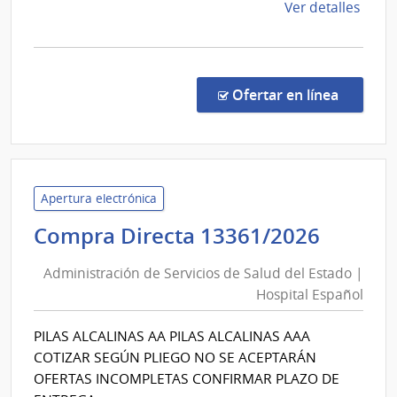
de
Ver detalles
la
comp
Conv
Marc
en la c
Ofertar en línea
1/20
|
UAC
-
MI
Apertura electrónica
Admini
Compra Directa 13361/2026
de
Administración de Servicios de Salud del Estado |
Servic
Hospital Español
de
Salud
PILAS ALCALINAS AA PILAS ALCALINAS AAA
del
COTIZAR SEGÚN PLIEGO NO SE ACEPTARÁN
Estad
OFERTAS INCOMPLETAS CONFIRMAR PLAZO DE
|