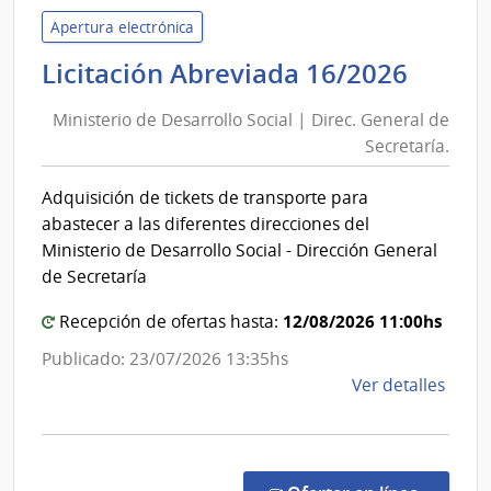
de
Apertura electrónica
las
Minis
Licitación Abreviada 16/2026
Obra
de
Sanit
Ministerio de Desarrollo Social | Direc. General de
Desar
del
Secretaría.
Socia
Esta
|
|
Adquisición de tickets de transporte para
Direc
Admin
abastecer a las diferentes direcciones del
de
Gener
Ministerio de Desarrollo Social - Dirección General
las
de
de Secretaría
Obra
Secre
Sanit
12/08/2026 11:00hs
Recepción de ofertas hasta:
del
Publicado: 23/07/2026 13:35hs
Esta
de
Ver detalles
la
comp
Licit
Abre