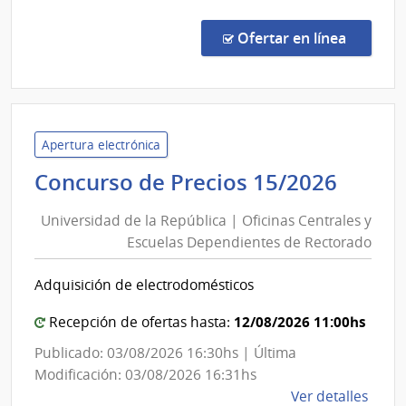
del
Comp
Direc
Estad
en la co
Ofertar en línea
8843
|
Admin
de
las
Apertura electrónica
Obra
Unive
Concurso de Precios 15/2026
Sanit
de
del
Universidad de la República | Oficinas Centrales y
la
Esta
Escuelas Dependientes de Rectorado
Repúb
|
|
Admin
Adquisición de electrodomésticos
Ofici
de
las
Centr
12/08/2026 11:00hs
Recepción de ofertas hasta:
Obra
y
Publicado: 03/08/2026 16:30hs | Última
Sanit
Escue
Modificación: 03/08/2026 16:31hs
del
Depe
de
Ver detalles
Esta