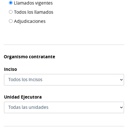
Filtro tipo
Llamados vigentes
por
de
fecha
Todos los llamados
de
publicación
Adjudicaciones
modif
Organismo contratante
Inciso
Unidad Ejecutora