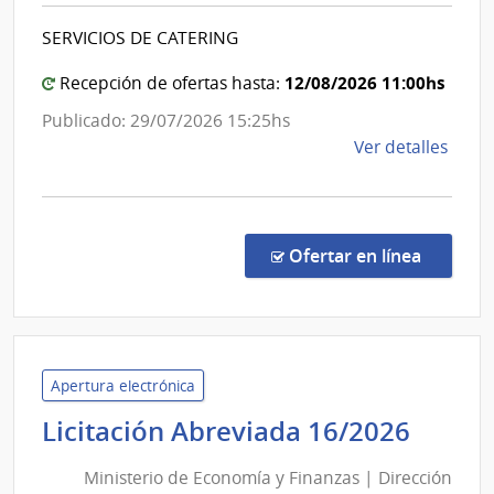
|
Admin
SERVICIOS DE CATERING
Centro
de
las
Univer
12/08/2026 11:00hs
Recepción de ofertas hasta:
Obra
Region
Publicado: 29/07/2026 15:25hs
Sanit
Nores
de
Ver detalles
del
la
Esta
comp
Conc
de
en la co
Ofertar en línea
Preci
3/20
|
Univ
de
Apertura electrónica
la
Minis
Licitación Abreviada 16/2026
Repú
de
|
Ministerio de Economía y Finanzas | Dirección
Econ
Cent