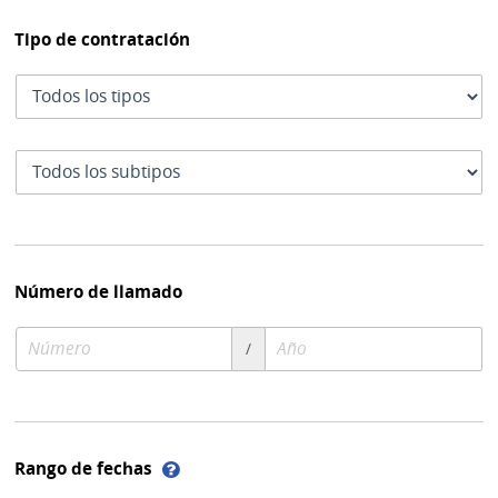
Tipo de contratación
Tipo
de
contratación
Subtipo
de
contratación
Número de llamado
Número
Año
/
de
de
compra
compra
Ayuda
Rango de fechas
sobre