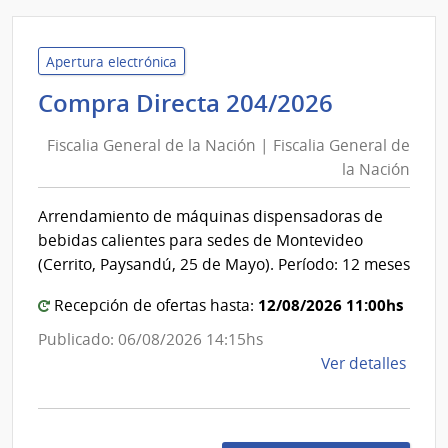
Minis
del
Inter
Apertura electrónica
|
Fiscalia
Compra Directa 204/2026
Jefat
General
de
Fiscalia General de la Nación | Fiscalia General de
de
Polic
la Nación
la
de
Nación
Cane
Arrendamiento de máquinas dispensadoras de
|
bebidas calientes para sedes de Montevideo
Fiscalia
(Cerrito, Paysandú, 25 de Mayo). Período: 12 meses
General
12/08/2026 11:00hs
de
Recepción de ofertas hasta:
la
Publicado: 06/08/2026 14:15hs
Nación
de
Ver detalles
la
comp
Comp