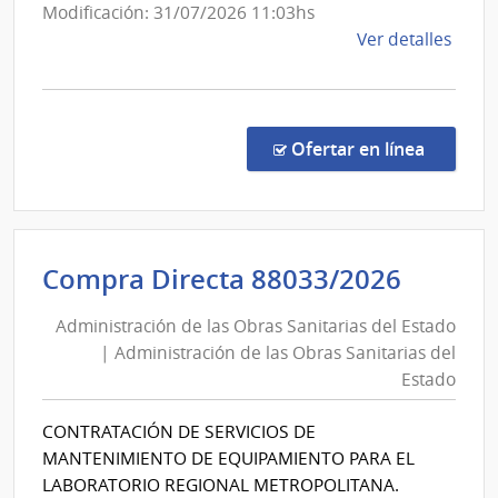
General
Modificación: 31/07/2026 11:03hs
de
de
Ver detalles
Secretar
la
comp
Comp
Direc
en la co
Ofertar en línea
351/
|
Minis
de
Admini
Compra Directa 88033/2026
Indus
de
Ener
Administración de las Obras Sanitarias del Estado
las
y
| Administración de las Obras Sanitarias del
Obras
Mine
Estado
|
Sanita
Direc
del
CONTRATACIÓN DE SERVICIOS DE
Gene
Estad
MANTENIMIENTO DE EQUIPAMIENTO PARA EL
de
|
LABORATORIO REGIONAL METROPOLITANA.
Secre