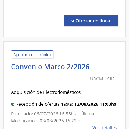
comp
Licit
Abre
en la co
Ofertar en línea
13/2
|
Inte
de
Laval
Apertura electrónica
|
UACM
Convenio Marco 2/2026
Inte
-
de
UACM - ARCE
ARCE
Laval
Adquisición de Electrodomésticos
12/08/2026 11:00hs
Recepción de ofertas hasta:
Publicado: 06/07/2026 16:55hs | Última
Modificación: 03/08/2026 15:22hs
de
Ver detalles