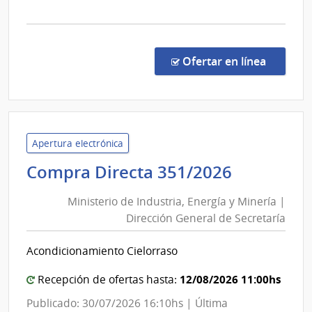
de
la
Rect
comp
Conc
de
en la co
Ofertar en línea
Preci
15/2
|
Univ
de
Apertura electrónica
la
Minister
Compra Directa 351/2026
Repú
de
|
Ministerio de Industria, Energía y Minería |
Industria
Ofici
Dirección General de Secretaría
Energía
Centr
y
y
Acondicionamiento Cielorraso
Minería
Escue
Depe
|
12/08/2026 11:00hs
Recepción de ofertas hasta:
de
Direcció
Publicado: 30/07/2026 16:10hs | Última
Rect