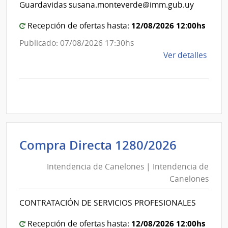
de
Mont
Guardavidas susana.monteverde@imm.gub.uy
Mon
12/08/2026 12:00hs
Recepción de ofertas hasta:
Publicado: 07/08/2026 17:30hs
de
Ver detalles
la
comp
Comp
Direc
D193
|
Inte
Intende
Compra Directa 1280/2026
de
de
Mont
Intendencia de Canelones | Intendencia de
Canelo
|
Canelones
|
Inte
Intende
de
CONTRATACIÓN DE SERVICIOS PROFESIONALES
de
Mont
Canelo
12/08/2026 12:00hs
Recepción de ofertas hasta: