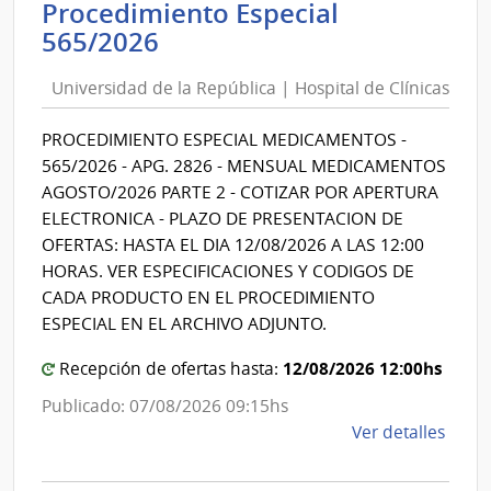
Procedimiento Especial
|
Universidad
565/2026
Hospi
de
de
Universidad de la República | Hospital de Clínicas
la
Clíni
República
PROCEDIMIENTO ESPECIAL MEDICAMENTOS -
|
565/2026 - APG. 2826 - MENSUAL MEDICAMENTOS
Hospital
AGOSTO/2026 PARTE 2 - COTIZAR POR APERTURA
de
ELECTRONICA - PLAZO DE PRESENTACION DE
Clínicas
OFERTAS: HASTA EL DIA 12/08/2026 A LAS 12:00
HORAS. VER ESPECIFICACIONES Y CODIGOS DE
CADA PRODUCTO EN EL PROCEDIMIENTO
ESPECIAL EN EL ARCHIVO ADJUNTO.
12/08/2026 12:00hs
Recepción de ofertas hasta:
Publicado: 07/08/2026 09:15hs
de
Ver detalles
la
comp