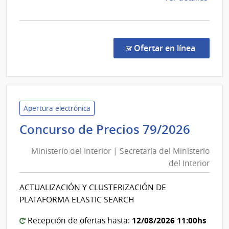
la
comp
Conv
Marc
en la c
Ofertar en línea
2/20
|
UAC
-
ARCE
Apertura electrónica
Minis
Concurso de Precios 79/2026
del
Ministerio del Interior | Secretaría del Ministerio
Inter
del Interior
|
Secre
ACTUALIZACIÓN Y CLUSTERIZACIÓN DE
del
PLATAFORMA ELASTIC SEARCH
Minis
del
12/08/2026 11:00hs
Recepción de ofertas hasta: