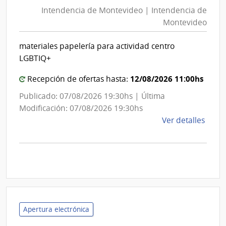
de
Tele
Intendencia de Montevideo | Intendencia de
Mon
|
Montevideo
|
Admin
Naci
Int
materiales papelería para actividad centro
de
de
LGBTIQ+
Tele
Mon
12/08/2026 11:00hs
Recepción de ofertas hasta:
Publicado: 07/08/2026 19:30hs | Última
Modificación: 07/08/2026 19:30hs
de
Ver detalles
la
comp
Comp
Direc
D194
|
Inte
Apertura electrónica
de