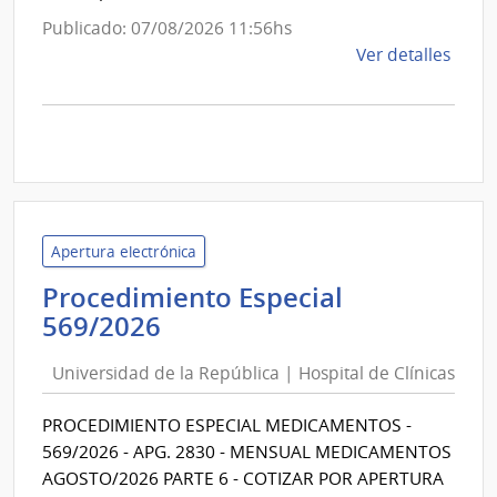
Publicado: 07/08/2026 11:56hs
de
Ver detalles
la
comp
Comp
Direc
1280
|
Inte
Apertura electrónica
de
Procedimiento Especial
Cane
Universidad
|
569/2026
Inte
de
de
Universidad de la República | Hospital de Clínicas
la
Cane
República
PROCEDIMIENTO ESPECIAL MEDICAMENTOS -
|
569/2026 - APG. 2830 - MENSUAL MEDICAMENTOS
Hospital
AGOSTO/2026 PARTE 6 - COTIZAR POR APERTURA