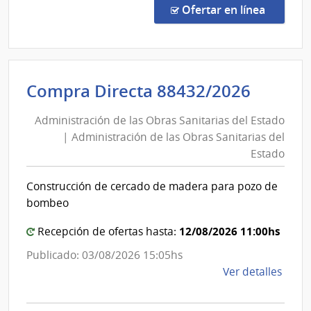
Direc
en la co
Ofertar en línea
204/
|
Fiscal
Gene
Admini
Compra Directa 88432/2026
de
de
la
Administración de las Obras Sanitarias del Estado
las
Naci
| Administración de las Obras Sanitarias del
Obras
|
Estado
Fiscal
Sanita
Gene
del
Construcción de cercado de madera para pozo de
de
Estad
bombeo
la
|
Naci
12/08/2026 11:00hs
Admini
Recepción de ofertas hasta:
de
Publicado: 03/08/2026 15:05hs
las
de
Ver detalles
Obras
la
Sanita
comp