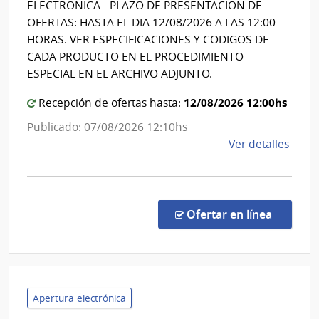
de
ELECTRONICA - PLAZO DE PRESENTACION DE
Clínicas
OFERTAS: HASTA EL DIA 12/08/2026 A LAS 12:00
HORAS. VER ESPECIFICACIONES Y CODIGOS DE
CADA PRODUCTO EN EL PROCEDIMIENTO
ESPECIAL EN EL ARCHIVO ADJUNTO.
12/08/2026 12:00hs
Recepción de ofertas hasta:
Publicado: 07/08/2026 12:10hs
de
Ver detalles
la
comp
Proc
Espec
en la co
Ofertar en línea
569/
|
Univ
de
la
Apertura electrónica
Repú