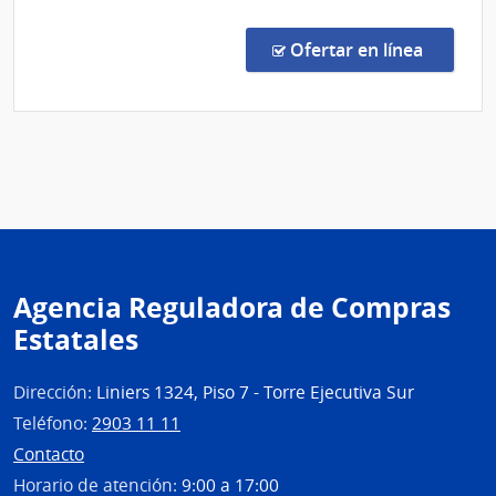
Proc
Espec
en la co
Ofertar en línea
565/
|
Univ
de
la
Repú
|
Hospi
de
Agencia Reguladora de Compras
Clíni
Estatales
Dirección:
Liniers 1324, Piso 7 - Torre Ejecutiva Sur
Teléfono:
2903 11 11
Contacto
Horario de atención:
9:00 a 17:00