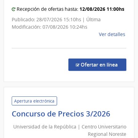
Admini
12/08/2026 11:00hs
Recepción de ofertas hasta:
de
las
Publicado: 28/07/2026 15:10hs | Última
Obras
Modificación: 07/08/2026 10:24hs
Sanita
de
Ver detalles
del
la
comp
Estad
Comp
Direc
en la co
Ofertar en línea
8803
|
Admin
de
las
Apertura electrónica
Obra
Univer
Concurso de Precios 3/2026
Sanit
de
del
Universidad de la República | Centro Universitario
la
Esta
Regional Noreste
Repúbl
|