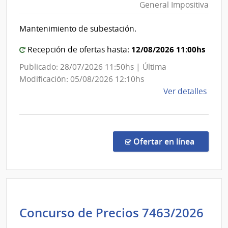
General Impositiva
y
Unive
Finan
Regi
Mantenimiento de subestación.
|
Nore
Direc
12/08/2026 11:00hs
Recepción de ofertas hasta:
Gener
Publicado: 28/07/2026 11:50hs | Última
Impos
Modificación: 05/08/2026 12:10hs
de
Ver detalles
la
comp
Licit
Abre
en la co
Ofertar en línea
16/2
|
Minis
de
Econ
Concurso de Precios 7463/2026
y
Administración
Fina