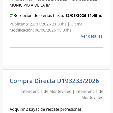
Inter
Montevideo
MUNICIPIO A DE LA IM
12/08/2026 11:45hs
Recepción de ofertas hasta:
Publicado: 23/07/2026 21:30hs | Última
Modificación: 06/08/2026 15:00hs
de
Ver detalles
la
comp
Licit
Abre
A190
|
Inte
Int
Compra Directa D193233/2026
de
de
Mont
Intendencia de Montevideo | Intendencia de
Mon
|
Montevideo
|
Inte
Int
de
Adquirir 2 kayac de rescate profesional