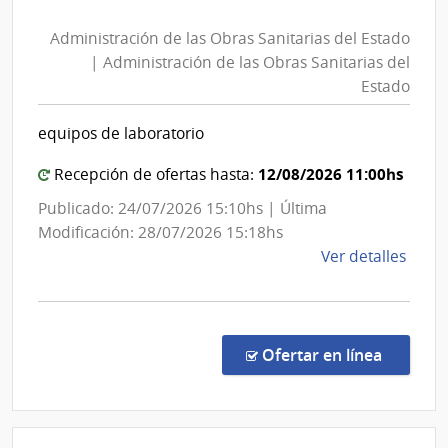
de
|
Administración de las Obras Sanitarias del Estado
las
Direc
| Administración de las Obras Sanitarias del
Gene
Obras
Estado
Impos
Sanitarias
del
equipos de laboratorio
Estado
|
12/08/2026 11:00hs
Recepción de ofertas hasta:
Administración
Publicado: 24/07/2026 15:10hs | Última
de
Modificación: 28/07/2026 15:18hs
las
de
Ver detalles
Obras
la
Sanitarias
comp
del
Conc
de
Estado
en la co
Ofertar en línea
Preci
7463
|
Admin