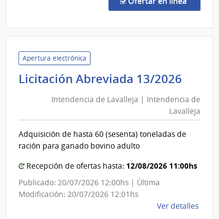
en la co
Ofertar en línea
16/2
|
Minis
de
Desar
Apertura electrónica
Socia
Inten
Licitación Abreviada 13/2026
|
de
Direc
Intendencia de Lavalleja | Intendencia de
Laval
Gene
Lavalleja
|
de
Inten
Secre
Adquisición de hasta 60 (sesenta) toneladas de
de
ración para ganado bovino adulto
Laval
12/08/2026 11:00hs
Recepción de ofertas hasta:
Publicado: 20/07/2026 12:00hs | Última
Modificación: 20/07/2026 12:01hs
de
Ver detalles
la