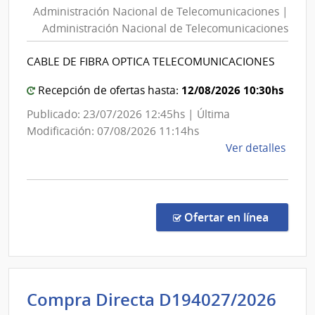
Administración Nacional de Telecomunicaciones |
de
Administración Nacional de Telecomunicaciones
Telecomunicaciones
|
CABLE DE FIBRA OPTICA TELECOMUNICACIONES
Administración
Nacional
12/08/2026 10:30hs
Recepción de ofertas hasta:
de
Publicado: 23/07/2026 12:45hs | Última
Telecomunicaciones
Modificación: 07/08/2026 11:14hs
de
Ver detalles
la
comp
Licit
Abre
en la c
Ofertar en línea
1092
|
Admin
Naci
Int
Compra Directa D194027/2026
de