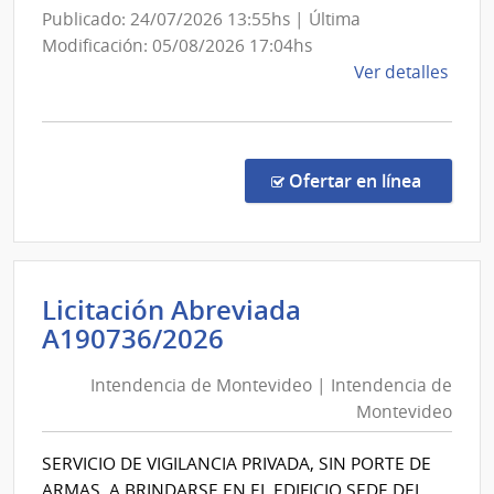
Inter
Publicado: 24/07/2026 13:55hs | Última
Modificación: 05/08/2026 17:04hs
de
Ver detalles
la
comp
Conc
de
en la co
Ofertar en línea
Preci
79/2
|
Minis
Licitación Abreviada
del
Intendencia
A190736/2026
Inter
de
|
Intendencia de Montevideo | Intendencia de
Montevideo
Secre
Montevideo
del
|
Minis
Intendencia
SERVICIO DE VIGILANCIA PRIVADA, SIN PORTE DE
del
de
ARMAS, A BRINDARSE EN EL EDIFICIO SEDE DEL