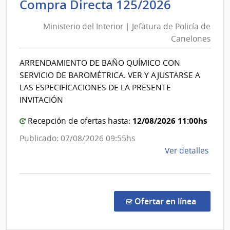
Minister
Compra Directa 125/2026
Mont
del
|
Ministerio del Interior | Jefatura de Policía de
Inte
Interior
Canelones
de
|
Mont
Jefatura
ARRENDAMIENTO DE BAÑO QUÍMICO CON
de
SERVICIO DE BAROMÉTRICA. VER Y AJUSTARSE A
Policía
LAS ESPECIFICACIONES DE LA PRESENTE
de
INVITACIÓN
Canelon
12/08/2026 11:00hs
Recepción de ofertas hasta:
Publicado: 07/08/2026 09:55hs
de
Ver detalles
la
comp
Comp
Direc
en la co
Ofertar en línea
125/
|