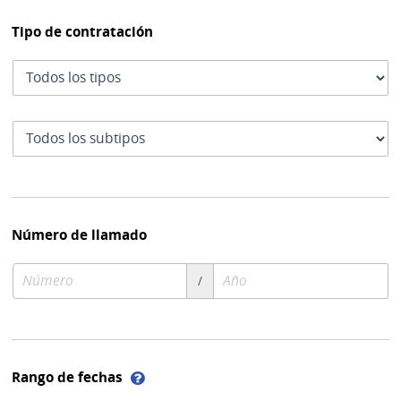
Tipo de contratación
Tipo
de
contratación
Subtipo
de
contratación
Número de llamado
Número
Año
/
de
de
compra
compra
Ayuda
Rango de fechas
sobre