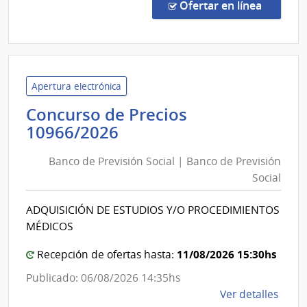
Direc
en la c
Ofertar en línea
340/
|
Banc
Centr
del
Apertura electrónica
Urug
Concurso de Precios
|
Banco
10966/2026
Banc
de
Centr
Banco de Previsión Social | Banco de Previsión
Previsión
del
Social
Social
Urug
|
ADQUISICIÓN DE ESTUDIOS Y/O PROCEDIMIENTOS
Banco
MÉDICOS
de
Previsión
11/08/2026 15:30hs
Recepción de ofertas hasta:
Social
Publicado: 06/08/2026 14:35hs
de
Ver detalles