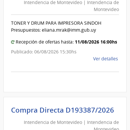
Intendencia de Montevideo | Intendencia de
Mon
Socia
Montevideo
|
|
Banc
Int
TONER Y DRUM PARA IMPRESORA SINDOH
de
de
Presupuestos: eliana.mrak@imm.gub.uy
Previ
Mon
Socia
11/08/2026 16:00hs
Recepción de ofertas hasta:
Publicado: 06/08/2026 15:30hs
de
Ver detalles
la
comp
Comp
Direc
D193
|
Inte
Int
Compra Directa D193387/2026
de
de
Mont
Intendencia de Montevideo | Intendencia de
Mon
|
Montevideo