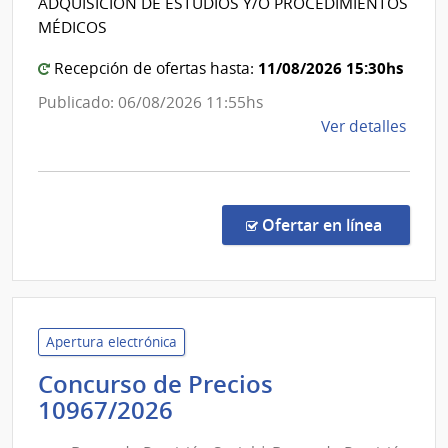
ADQUISICIÓN DE ESTUDIOS Y/O PROCEDIMIENTOS
Banco
MÉDICOS
de
Previsión
11/08/2026 15:30hs
Recepción de ofertas hasta:
Social
Publicado: 06/08/2026 11:55hs
de
Ver detalles
la
comp
Conc
de
en la co
Ofertar en línea
Preci
1096
|
Banc
de
Apertura electrónica
Previ
Concurso de Precios
Socia
Banco
10967/2026
|
de
Banc