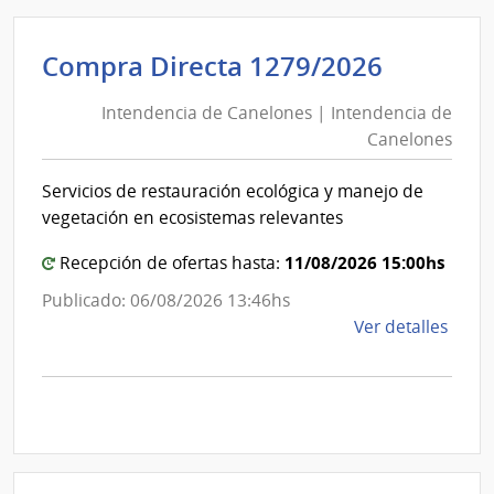
D194
|
Inte
Intende
Compra Directa 1279/2026
de
de
Mont
Intendencia de Canelones | Intendencia de
Canelo
|
Canelones
|
Inte
Intende
de
Servicios de restauración ecológica y manejo de
de
Mont
vegetación en ecosistemas relevantes
Canelo
11/08/2026 15:00hs
Recepción de ofertas hasta:
Publicado: 06/08/2026 13:46hs
de
Ver detalles
la
comp
Comp
Direc
1279
|