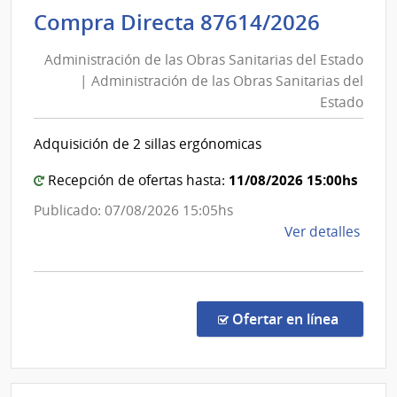
Inte
Admini
Compra Directa 87614/2026
de
de
Cane
Administración de las Obras Sanitarias del Estado
las
|
| Administración de las Obras Sanitarias del
Obras
Inte
Estado
Sanita
de
del
Cane
Adquisición de 2 sillas ergónomicas
Estad
|
11/08/2026 15:00hs
Recepción de ofertas hasta:
Admini
Publicado: 07/08/2026 15:05hs
de
de
Ver detalles
las
la
Obras
comp
Sanita
Comp
del
Direc
en la co
Ofertar en línea
8761
Estad
|
Admin