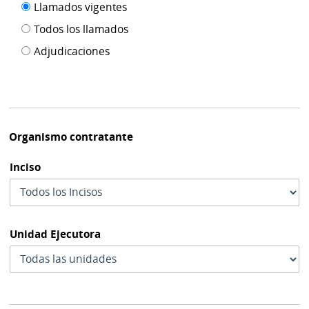
Filtro tipo
Llamados vigentes
por
de
fecha
Todos los llamados
de
publicación
Adjudicaciones
modif
Organismo contratante
Inciso
Unidad Ejecutora