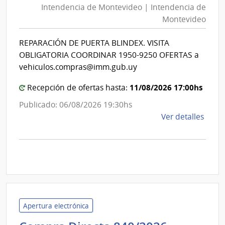
Intendencia de Montevideo | Intendencia de
Mon
Judici
Montevideo
|
Int
REPARACIÓN DE PUERTA BLINDEX. VISITA
de
OBLIGATORIA COORDINAR 1950-9250 OFERTAS a
Mon
vehiculos.compras@imm.gub.uy
11/08/2026 17:00hs
Recepción de ofertas hasta:
Publicado: 06/08/2026 19:30hs
de
Ver detalles
la
comp
Comp
Direc
D194
|
Inte
Apertura electrónica
de
Mont