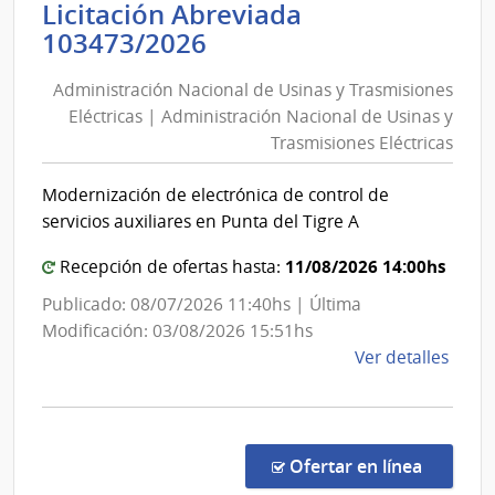
Licitación Abreviada
y
Administración
103473/2026
Obra
Nacional
Públi
Administración Nacional de Usinas y Trasmisiones
de
|
Eléctricas | Administración Nacional de Usinas y
Usinas
Direc
Trasmisiones Eléctricas
y
Naci
de
Trasmisiones
Modernización de electrónica de control de
Viali
Eléctricas
servicios auxiliares en Punta del Tigre A
|
Administración
11/08/2026 14:00hs
Recepción de ofertas hasta:
Nacional
Publicado: 08/07/2026 11:40hs | Última
de
Modificación: 03/08/2026 15:51hs
Usinas
de
Ver detalles
y
la
Trasmisiones
comp
Licit
Eléctricas
Abre
en la co
Ofertar en línea
1034