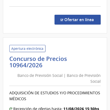
la
comp
Conc
de
en la co
Ofertar en línea
Preci
1096
|
Banc
de
Apertura electrónica
Previ
Concurso de Precios
Socia
Banco
10964/2026
|
de
Banc
Banco de Previsión Social | Banco de Previsión
Previsión
de
Social
Social
Previ
|
Socia
ADQUISICIÓN DE ESTUDIOS Y/O PROCEDIMIENTOS
Banco
MÉDICOS
de
Previsión
11/08/2026 15:30hs
Recepción de ofertas hasta: