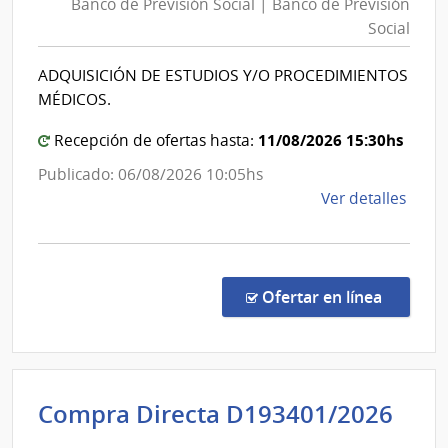
Banco de Previsión Social | Banco de Previsión
Previsión
de
Social
Social
Previ
|
Socia
ADQUISICIÓN DE ESTUDIOS Y/O PROCEDIMIENTOS
Banco
MÉDICOS.
de
Previsión
11/08/2026 15:30hs
Recepción de ofertas hasta:
Social
Publicado: 06/08/2026 10:05hs
de
Ver detalles
la
comp
Conc
de
en la co
Ofertar en línea
Preci
1096
|
Banc
Int
Compra Directa D193401/2026
de
de
Previ