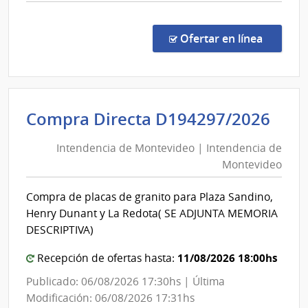
comp
Conc
de
en la c
Ofertar en línea
Preci
21/2
|
Univ
Int
Compra Directa D194297/2026
Tecno
de
del
Intendencia de Montevideo | Intendencia de
Mon
Urug
Montevideo
|
|
Univ
Int
Compra de placas de granito para Plaza Sandino,
Tecno
de
Henry Dunant y La Redota( SE ADJUNTA MEMORIA
del
Mon
DESCRIPTIVA)
Urug
11/08/2026 18:00hs
Recepción de ofertas hasta:
Publicado: 06/08/2026 17:30hs | Última
Modificación: 06/08/2026 17:31hs