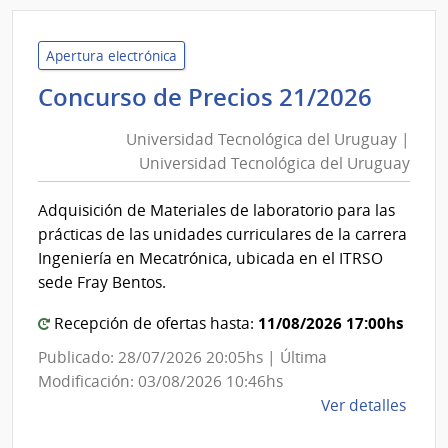
Univ
Tecno
del
Apertura electrónica
Urug
Unive
Concurso de Precios 21/2026
|
Tecno
Univ
Universidad Tecnológica del Uruguay |
del
Tecno
Universidad Tecnológica del Uruguay
Urug
del
|
Urug
Adquisición de Materiales de laboratorio para las
Unive
prácticas de las unidades curriculares de la carrera
Tecno
Ingeniería en Mecatrónica, ubicada en el ITRSO
del
sede Fray Bentos.
Urug
11/08/2026 17:00hs
Recepción de ofertas hasta:
Publicado: 28/07/2026 20:05hs | Última
Modificación: 03/08/2026 10:46hs
de
Ver detalles
la