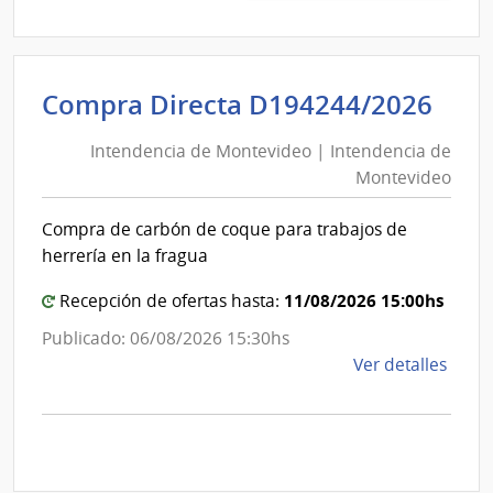
|
Pode
Judici
Int
Compra Directa D194244/2026
|
de
Pode
Intendencia de Montevideo | Intendencia de
Mon
Judici
Montevideo
|
Int
Compra de carbón de coque para trabajos de
de
herrería en la fragua
Mon
11/08/2026 15:00hs
Recepción de ofertas hasta:
Publicado: 06/08/2026 15:30hs
de
Ver detalles
la
comp
Comp
Direc