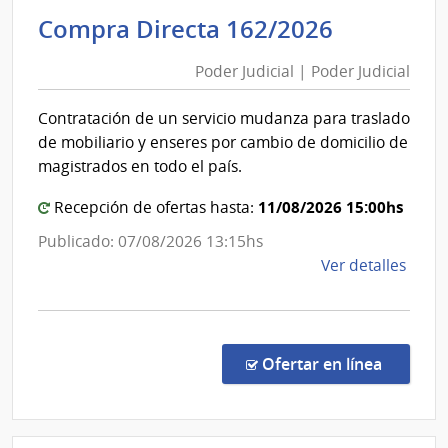
de
Poder
Compra Directa 162/2026
las
Judicial
Obra
Poder Judicial | Poder Judicial
|
Sanit
Poder
del
Contratación de un servicio mudanza para traslado
Esta
Judicial
de mobiliario y enseres por cambio de domicilio de
|
magistrados en todo el país.
Admin
de
11/08/2026 15:00hs
Recepción de ofertas hasta:
las
Publicado: 07/08/2026 13:15hs
Obra
de
Ver detalles
Sanit
la
del
comp
Esta
Comp
Direc
en la co
Ofertar en línea
162/
|
Pode