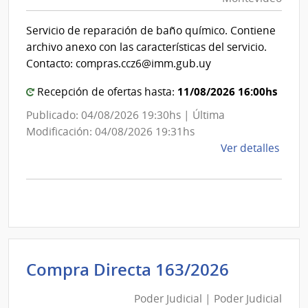
|
Inte
Int
de
Servicio de reparación de baño químico. Contiene
de
Mont
archivo anexo con las características del servicio.
Mon
Contacto: compras.ccz6@imm.gub.uy
11/08/2026 16:00hs
Recepción de ofertas hasta:
Publicado: 04/08/2026 19:30hs | Última
Modificación: 04/08/2026 19:31hs
de
Ver detalles
la
comp
Comp
Direc
D193
|
Inte
Poder
Compra Directa 163/2026
de
Judicial
Mont
Poder Judicial | Poder Judicial
|