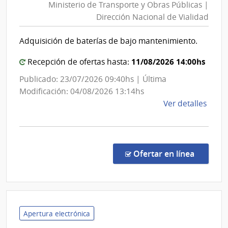
Ministerio de Transporte y Obras Públicas |
Trans
Dirección Nacional de Vialidad
y
Obra
Adquisición de baterías de bajo mantenimiento.
Públi
|
11/08/2026 14:00hs
Recepción de ofertas hasta:
Direc
Publicado: 23/07/2026 09:40hs | Última
Nacio
Modificación: 04/08/2026 13:14hs
de
de
Ver detalles
Viali
la
comp
Conc
de
en la co
Ofertar en línea
Preci
29/2
|
Minis
de
Apertura electrónica
Tran