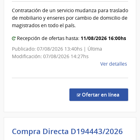
|
Poder
Inte
Contratación de un servicio mudanza para traslado
Judicial
de
de mobiliario y enseres por cambio de domicilio de
Mont
magistrados en todo el país.
11/08/2026 16:00hs
Recepción de ofertas hasta:
Publicado: 07/08/2026 13:40hs | Última
Modificación: 07/08/2026 14:27hs
de
Ver detalles
la
comp
Comp
Direc
en la co
Ofertar en línea
163/
|
Pode
Judici
Int
Compra Directa D194443/2026
|
de
Pode