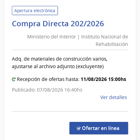
Judici
|
Apertura electrónica
Pode
Minister
Compra Directa 202/2026
Judici
del
Ministerio del Interior | Instituto Nacional de
Interior
Rehabilitación
|
Instituto
Adq. de materiales de construcción varios,
Nacional
ajustarse al archivo adjunto (excluyente)
de
Rehabili
11/08/2026 15:00hs
Recepción de ofertas hasta:
Publicado: 07/08/2026 16:40hs
de
Ver detalles
la
comp
Comp
Direc
en la co
Ofertar en línea
202/