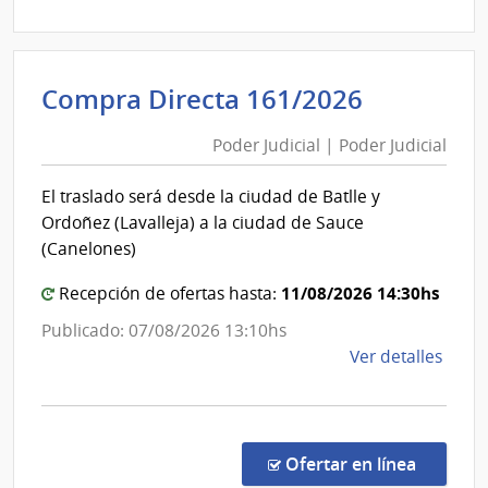
|
Admin
Naci
Poder
Compra Directa 161/2026
de
Judicial
Usin
Poder Judicial | Poder Judicial
|
y
Poder
Tras
El traslado será desde la ciudad de Batlle y
Eléct
Judicial
Ordoñez (Lavalleja) a la ciudad de Sauce
|
(Canelones)
Admin
Naci
11/08/2026 14:30hs
Recepción de ofertas hasta:
de
Publicado: 07/08/2026 13:10hs
Usin
de
Ver detalles
y
la
Tras
comp
Eléct
Comp
Direc
en la co
Ofertar en línea
161/