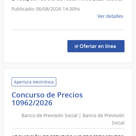
Social
Publicado: 06/08/2026 14:30hs
de
Ver detalles
la
comp
Conc
de
en la co
Ofertar en línea
Preci
1096
|
Banc
de
Apertura electrónica
Previ
Concurso de Precios
Socia
Banco
10962/2026
|
de
Banc
Banco de Previsión Social | Banco de Previsión
Previsión
de
Social
Social
Previ
|
Socia