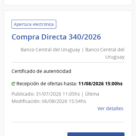
|
Minis
del
Inter
Apertura electrónica
|
Banco
Compra Directa 340/2026
Insti
Central
Naci
Banco Central del Uruguay | Banco Central del
del
de
Uruguay
Uruguay
Rehab
|
Certificado de autenticidad
Banco
Central
11/08/2026 15:00hs
Recepción de ofertas hasta:
del
Publicado: 31/07/2026 11:05hs | Última
Uruguay
Modificación: 06/08/2026 15:54hs
de
Ver detalles
la
comp
Comp