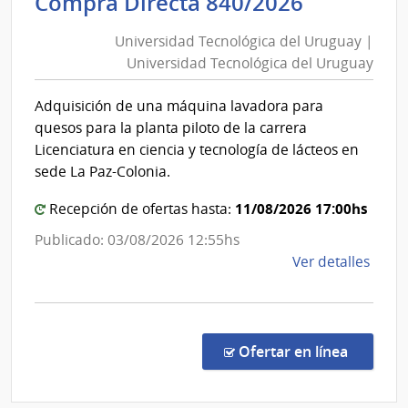
Universi
Compra Directa 840/2026
Tecnológ
|
Universidad Tecnológica del Uruguay |
Inte
del
Universidad Tecnológica del Uruguay
de
Uruguay
Mont
|
Adquisición de una máquina lavadora para
Universi
quesos para la planta piloto de la carrera
Tecnológ
Licenciatura en ciencia y tecnología de lácteos en
del
sede La Paz-Colonia.
Uruguay
11/08/2026 17:00hs
Recepción de ofertas hasta:
Publicado: 03/08/2026 12:55hs
de
Ver detalles
la
comp
Comp
Direc
en la c
Ofertar en línea
840/
|