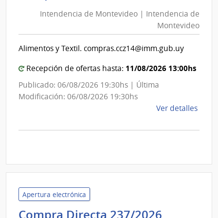
de
de
Cane
Intendencia de Montevideo | Intendencia de
Mon
|
Montevideo
|
Inte
Int
de
Alimentos y Textil. compras.ccz14@imm.gub.uy
de
Cane
Mon
11/08/2026 13:00hs
Recepción de ofertas hasta:
Publicado: 06/08/2026 19:30hs | Última
Modificación: 06/08/2026 19:30hs
de
Ver detalles
la
comp
Comp
Direc
D194
|
Inte
Apertura electrónica
de
Minister
Compra Directa 237/2026
Mont