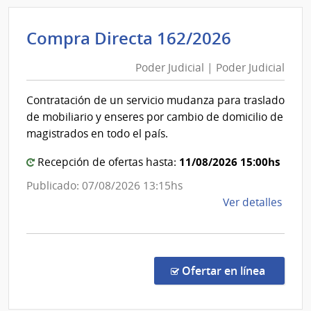
Admin
de
Poder
Compra Directa 162/2026
las
Judicial
Obra
Poder Judicial | Poder Judicial
|
Sanit
Poder
del
Contratación de un servicio mudanza para traslado
Esta
Judicial
de mobiliario y enseres por cambio de domicilio de
|
magistrados en todo el país.
Admin
de
11/08/2026 15:00hs
Recepción de ofertas hasta:
las
Publicado: 07/08/2026 13:15hs
Obra
de
Ver detalles
Sanit
la
del
comp
Esta
Comp
Direc
en la co
Ofertar en línea
162/
|