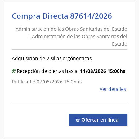
|
Inte
Admini
Compra Directa 87614/2026
de
de
Cane
Administración de las Obras Sanitarias del Estado
las
|
| Administración de las Obras Sanitarias del
Obras
Inte
Estado
Sanita
de
del
Cane
Adquisición de 2 sillas ergónomicas
Estad
|
11/08/2026 15:00hs
Recepción de ofertas hasta:
Admini
Publicado: 07/08/2026 15:05hs
de
de
Ver detalles
las
la
Obras
comp
Sanita
Comp
del
Direc
en la co
Ofertar en línea
8761
Estad
|