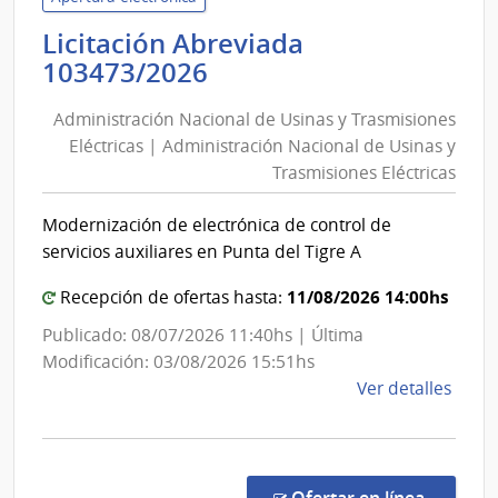
Tran
Licitación Abreviada
y
Administración
103473/2026
Obra
Nacional
Públi
Administración Nacional de Usinas y Trasmisiones
de
|
Eléctricas | Administración Nacional de Usinas y
Usinas
Direc
Trasmisiones Eléctricas
y
Naci
de
Trasmisiones
Modernización de electrónica de control de
Viali
Eléctricas
servicios auxiliares en Punta del Tigre A
|
Administración
11/08/2026 14:00hs
Recepción de ofertas hasta:
Nacional
Publicado: 08/07/2026 11:40hs | Última
de
Modificación: 03/08/2026 15:51hs
Usinas
de
Ver detalles
y
la
Trasmisiones
comp
Licit
Eléctricas
Abre
en la co
Ofertar en línea