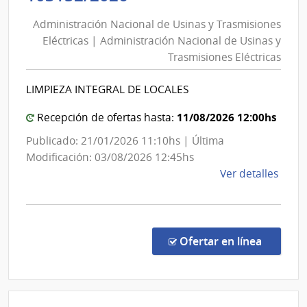
Nacional
Administración Nacional de Usinas y Trasmisiones
de
Eléctricas | Administración Nacional de Usinas y
Usinas
Trasmisiones Eléctricas
y
Trasmisiones
LIMPIEZA INTEGRAL DE LOCALES
Eléctricas
|
11/08/2026 12:00hs
Recepción de ofertas hasta:
Administración
Publicado: 21/01/2026 11:10hs | Última
Nacional
Modificación: 03/08/2026 12:45hs
de
de
Ver detalles
Usinas
la
y
comp
Trasmisiones
Licit
Abre
Eléctricas
en la co
Ofertar en línea
1031
|
Admin
Naci