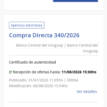
202/
|
Minis
del
Inter
Apertura electrónica
|
Banco
Compra Directa 340/2026
Insti
Central
Naci
Banco Central del Uruguay | Banco Central del
del
de
Uruguay
Uruguay
Rehab
|
Certificado de autenticidad
Banco
Central
11/08/2026 15:00hs
Recepción de ofertas hasta:
del
Publicado: 31/07/2026 11:05hs | Última
Uruguay
Modificación: 06/08/2026 15:54hs
de
Ver detalles
la
comp