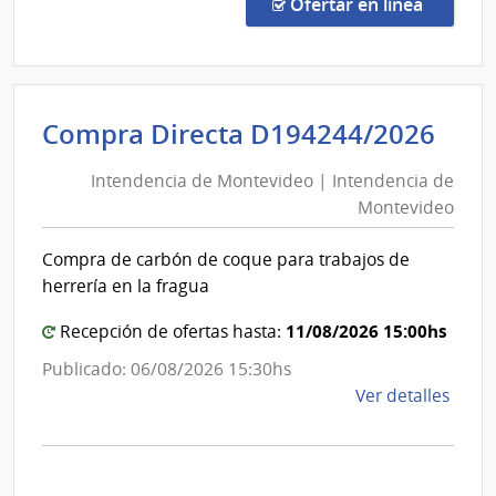
Direc
en la co
Ofertar en línea
161/
|
Pode
Judici
Int
Compra Directa D194244/2026
|
de
Pode
Intendencia de Montevideo | Intendencia de
Mon
Judici
Montevideo
|
Int
Compra de carbón de coque para trabajos de
de
herrería en la fragua
Mon
11/08/2026 15:00hs
Recepción de ofertas hasta:
Publicado: 06/08/2026 15:30hs
de
Ver detalles
la
comp
Comp