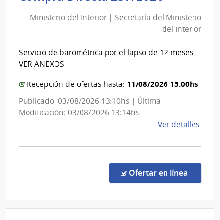
del
|
Ministerio del Interior | Secretaría del Ministerio
Inte
Interior
del Interior
de
|
Mont
Secretar
Servicio de barométrica por el lapso de 12 meses -
del
VER ANEXOS
Minister
del
11/08/2026 13:00hs
Recepción de ofertas hasta:
Interior
Publicado: 03/08/2026 13:10hs | Última
Modificación: 03/08/2026 13:14hs
de
Ver detalles
la
comp
Comp
Direc
en la co
Ofertar en línea
237/
|
Minis
del