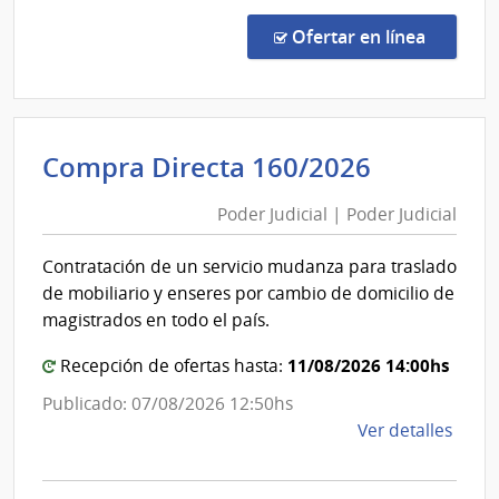
Estado
Comp
Direc
en la co
Ofertar en línea
233/
|
Admin
de
Poder
Compra Directa 160/2026
los
Judicial
Ferro
Poder Judicial | Poder Judicial
|
del
Poder
Esta
Contratación de un servicio mudanza para traslado
|
Judicial
de mobiliario y enseres por cambio de domicilio de
Admin
magistrados en todo el país.
de
los
11/08/2026 14:00hs
Recepción de ofertas hasta:
Ferro
Publicado: 07/08/2026 12:50hs
del
de
Ver detalles
Esta
la
comp