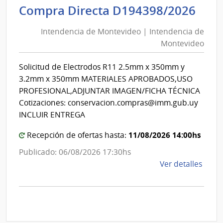
Int
Compra Directa D194398/2026
Inter
de
|
Intendencia de Montevideo | Intendencia de
Mon
Secre
Montevideo
|
del
Minis
Int
Solicitud de Electrodos R11 2.5mm x 350mm y
del
de
3.2mm x 350mm MATERIALES APROBADOS,USO
Inter
Mon
PROFESIONAL,ADJUNTAR IMAGEN/FICHA TÉCNICA
Cotizaciones: conservacion.compras@imm.gub.uy
INCLUIR ENTREGA
11/08/2026 14:00hs
Recepción de ofertas hasta:
Publicado: 06/08/2026 17:30hs
de
Ver detalles
la
comp
Comp
Direc