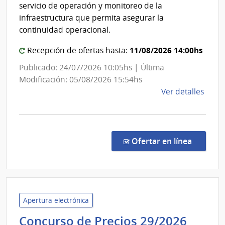
Ban
servicio de operación y monitoreo de la
de
de
infraestructura que permita asegurar la
las
Prev
continuidad operacional.
Obra
Soci
Sanit
11/08/2026 14:00hs
Recepción de ofertas hasta:
del
Publicado: 24/07/2026 10:05hs | Última
Esta
Modificación: 05/08/2026 15:54hs
de
Ver detalles
la
comp
Licit
Abre
en la co
Ofertar en línea
527/
|
Banc
de
Previ
Apertura electrónica
Socia
Minis
Concurso de Precios 29/2026
|