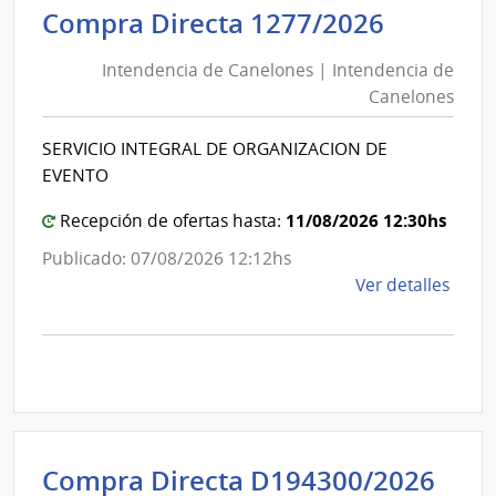
Intende
Compra Directa 1277/2026
de
de
Usin
Intendencia de Canelones | Intendencia de
Canelo
y
Canelones
|
Tras
Eléct
Intende
SERVICIO INTEGRAL DE ORGANIZACION DE
|
de
EVENTO
Admin
Canelo
Naci
11/08/2026 12:30hs
Recepción de ofertas hasta:
de
Publicado: 07/08/2026 12:12hs
Usin
de
Ver detalles
y
la
Tras
comp
Eléct
Comp
Direc
1277
|
Inte
Int
Compra Directa D194300/2026