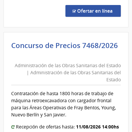
Comp
Direc
en la co
Ofertar en línea
160/
|
Pode
Judici
Concurso de Precios 7468/2026
|
Administración
Pode
de
Judici
Administración de las Obras Sanitarias del Estado
las
| Administración de las Obras Sanitarias del
Obras
Estado
Sanitarias
del
Contratación de hasta 1800 horas de trabajo de
Estado
máquina retroexcavadora con cargador frontal
|
para las Áreas Operativas de Fray Bentos, Young,
Administración
Nuevo Berlín y San Javier.
de
11/08/2026 14:00hs
Recepción de ofertas hasta:
las