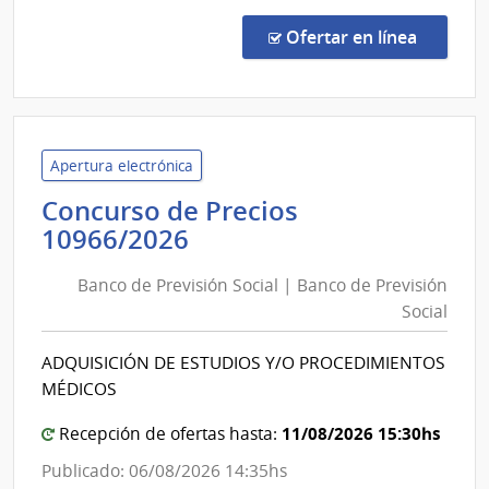
Comp
Direc
en la c
Ofertar en línea
340/
|
Banc
Centr
del
Apertura electrónica
Urug
Concurso de Precios
|
Banco
10966/2026
Banc
de
Centr
Banco de Previsión Social | Banco de Previsión
Previsión
del
Social
Social
Urug
|
ADQUISICIÓN DE ESTUDIOS Y/O PROCEDIMIENTOS
Banco
MÉDICOS
de
Previsión
11/08/2026 15:30hs
Recepción de ofertas hasta:
Social
Publicado: 06/08/2026 14:35hs