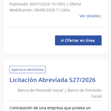
Obras
Publicado: 30/07/2026 15:10hs | Última
Sanitarias
Modificación: 08/08/2026 11:26hs
del
de
Ver detalles
la
Estado
comp
Conc
de
en la co
Ofertar en línea
Preci
7468
|
Admin
de
Apertura electrónica
las
Ban
Licitación Abreviada 527/2026
Obra
de
Sanit
Banco de Previsión Social | Banco de Previsión
Prev
del
Social
Soci
Esta
|
|
Contratación de una empresa que provea un
Admin