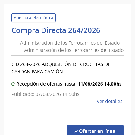
D194
|
Inte
Apertura electrónica
de
Administ
Compra Directa 264/2026
Mont
de
|
Administración de los Ferrocarriles del Estado |
Inte
los
Administración de los Ferrocarriles del Estado
de
Ferrocarr
Mont
del
C.D 264-2026 ADQUISICIÓN DE CRUCETAS DE
Estado
CARDAN PARA CAMIÓN
|
Administ
11/08/2026 14:00hs
Recepción de ofertas hasta:
de
Publicado: 07/08/2026 14:50hs
los
de
Ver detalles
Ferrocarr
la
del
comp
Estado
Comp
Direc
en la co
Ofertar en línea