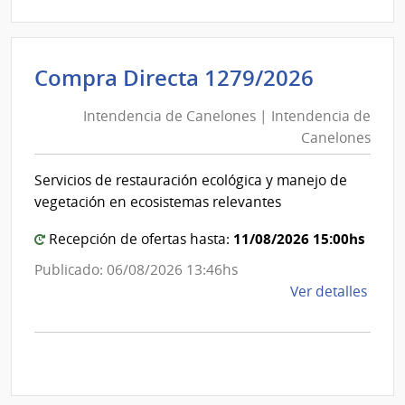
Direc
D194
|
Inte
Intende
Compra Directa 1279/2026
de
de
Mont
Intendencia de Canelones | Intendencia de
Canelo
|
Canelones
|
Inte
Intende
de
Servicios de restauración ecológica y manejo de
de
Mont
vegetación en ecosistemas relevantes
Canelo
11/08/2026 15:00hs
Recepción de ofertas hasta:
Publicado: 06/08/2026 13:46hs
de
Ver detalles
la
comp
Comp
Direc
1279