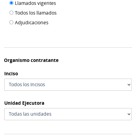
Filtro tipo
Llamados vigentes
por
de
fecha
Todos los llamados
de
publicación
Adjudicaciones
modif
Organismo contratante
Inciso
Unidad Ejecutora