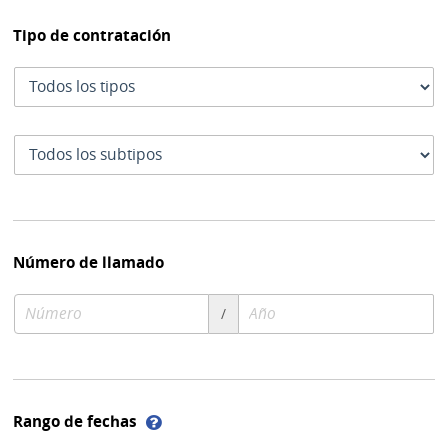
Tipo de contratación
Tipo
de
contratación
Subtipo
de
contratación
Número de llamado
Número
Año
/
de
de
compra
compra
Ayuda
Rango de fechas
sobre