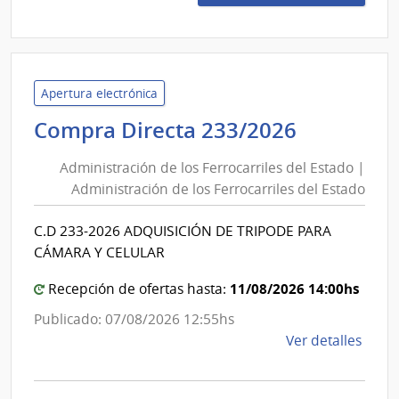
264/
|
Admin
de
los
Apertura electrónica
Ferro
Administ
Compra Directa 233/2026
del
de
Esta
Administración de los Ferrocarriles del Estado |
los
|
Administración de los Ferrocarriles del Estado
Ferrocarr
Admin
del
de
C.D 233-2026 ADQUISICIÓN DE TRIPODE PARA
Estado
los
CÁMARA Y CELULAR
Ferro
|
del
Administ
11/08/2026 14:00hs
Recepción de ofertas hasta:
Esta
de
Publicado: 07/08/2026 12:55hs
los
de
Ver detalles
Ferrocarr
la
del
comp