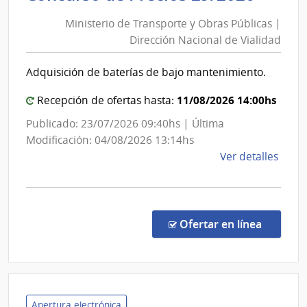
de
Banc
Ministerio de Transporte y Obras Públicas |
Trans
de
Dirección Nacional de Vialidad
y
Previ
Obra
Socia
Adquisición de baterías de bajo mantenimiento.
Públi
|
11/08/2026 14:00hs
Recepción de ofertas hasta:
Direc
Publicado: 23/07/2026 09:40hs | Última
Nacio
Modificación: 04/08/2026 13:14hs
de
de
Ver detalles
Viali
la
comp
Conc
de
en la co
Ofertar en línea
Preci
29/2
|
Minis
de
Apertura electrónica