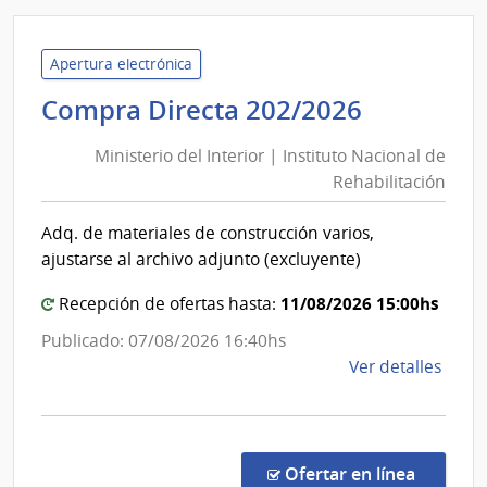
Pode
Judici
|
Apertura electrónica
Pode
Minister
Compra Directa 202/2026
Judici
del
Ministerio del Interior | Instituto Nacional de
Interior
Rehabilitación
|
Instituto
Adq. de materiales de construcción varios,
Nacional
ajustarse al archivo adjunto (excluyente)
de
Rehabili
11/08/2026 15:00hs
Recepción de ofertas hasta:
Publicado: 07/08/2026 16:40hs
de
Ver detalles
la
comp
Comp
Direc
en la co
Ofertar en línea