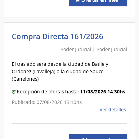
1034
|
Admin
Naci
Poder
Compra Directa 161/2026
de
Judicial
Usin
Poder Judicial | Poder Judicial
|
y
Poder
Tras
El traslado será desde la ciudad de Batlle y
Eléct
Judicial
Ordoñez (Lavalleja) a la ciudad de Sauce
|
(Canelones)
Admin
Naci
11/08/2026 14:30hs
Recepción de ofertas hasta:
de
Publicado: 07/08/2026 13:10hs
Usin
de
Ver detalles
y
la
Tras
comp
Eléct
Comp