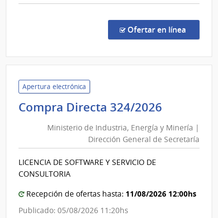
comp
Proc
Espec
en la co
Ofertar en línea
567/
|
Univ
de
la
Apertura electrónica
Repú
Minister
Compra Directa 324/2026
|
de
Hospi
Ministerio de Industria, Energía y Minería |
Industria
de
Dirección General de Secretaría
Energía
Clíni
y
LICENCIA DE SOFTWARE Y SERVICIO DE
Minería
CONSULTORIA
|
Direcció
11/08/2026 12:00hs
Recepción de ofertas hasta:
General
Publicado: 05/08/2026 11:20hs