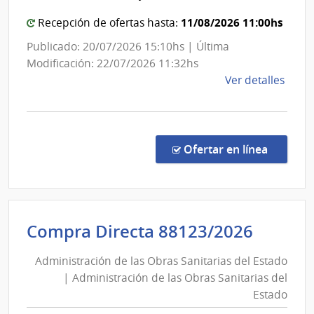
|
de
11/08/2026 11:00hs
Admini
Recepción de ofertas hasta:
las
de
Publicado: 20/07/2026 15:10hs | Última
Obra
las
Modificación: 22/07/2026 11:32hs
Sanit
Obras
de
Ver detalles
del
Sanita
la
Esta
del
comp
Comp
Estad
Direc
en la co
Ofertar en línea
8845
|
Admin
de
Admini
Compra Directa 88123/2026
las
de
Obra
Administración de las Obras Sanitarias del Estado
las
Sanit
| Administración de las Obras Sanitarias del
Obras
del
Estado
Esta
Sanita