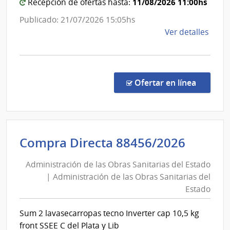
|
11/08/2026 11:00hs
Recepción de ofertas hasta:
Administración
Publicado: 21/07/2026 15:05hs
de
de
Ver detalles
las
la
Obras
comp
Sanitarias
Conc
del
de
en la co
Ofertar en línea
Preci
Estado
7229
|
Admin
Admini
Compra Directa 88456/2026
de
de
las
Administración de las Obras Sanitarias del Estado
las
Obra
| Administración de las Obras Sanitarias del
Obras
Sanit
Estado
del
Sanita
Esta
del
Sum 2 lavasecarropas tecno Inverter cap 10,5 kg
|
Estad
front SSEE C del Plata y Lib
Admin