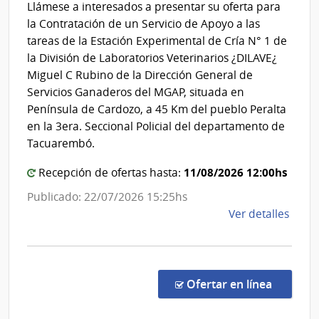
Llámese a interesados a presentar su oferta para
Pesca
Educ
la Contratación de un Servicio de Apoyo a las
Inicia
|
tareas de la Estación Experimental de Cría N° 1 de
y
Direcc
la División de Laboratorios Veterinarios ¿DILAVE¿
Prima
Genera
Miguel C Rubino de la Dirección General de
de
Servicios Ganaderos del MGAP, situada en
Servic
Península de Cardozo, a 45 Km del pueblo Peralta
Ganad
en la 3era. Seccional Policial del departamento de
Tacuarembó.
11/08/2026 12:00hs
Recepción de ofertas hasta:
Publicado: 22/07/2026 15:25hs
de
Ver detalles
la
comp
Conc
de
en la co
Ofertar en línea
Preci
8/20