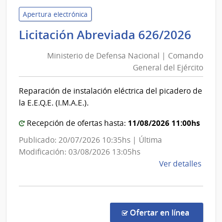
del
Inter
Apertura electrónica
|
Mini
Licitación Abreviada 626/2026
Secre
de
del
Ministerio de Defensa Nacional | Comando
Def
Minis
General del Ejército
Nac
del
|
Inter
Reparación de instalación eléctrica del picadero de
Com
la E.E.Q.E. (I.M.A.E.).
Gen
del
11/08/2026 11:00hs
Recepción de ofertas hasta:
Ejér
Publicado: 20/07/2026 10:35hs | Última
Modificación: 03/08/2026 13:05hs
de
Ver detalles
la
comp
Licit
Abre
en la co
Ofertar en línea