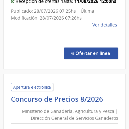
Educación
11/08/2026 12:00hs
Recepción de ofertas hasta:
Inicial
Publicado: 28/07/2026 07:25hs | Última
y
Modificación: 28/07/2026 07:26hs
Primaria
de
Ver detalles
la
comp
Comp
por
en la co
Ofertar en línea
Exce
110/
|
Admin
Naci
Apertura electrónica
de
Minist
Concurso de Precios 8/2026
Educ
de
Públi
Ministerio de Ganadería, Agricultura y Pesca |
Ganade
|
Dirección General de Servicios Ganaderos
Agricu
Cons
y
de