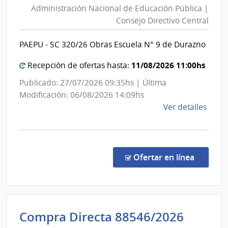
Administración Nacional de Educación Pública |
de
Consejo Directivo Central
Educación
Pública
PAEPU - SC 320/26 Obras Escuela N° 9 de Durazno
|
Consejo
11/08/2026 11:00hs
Recepción de ofertas hasta:
Directivo
Publicado: 27/07/2026 09:35hs | Última
Central
Modificación: 06/08/2026 14:09hs
de
Ver detalles
la
comp
Licit
Abre
en la co
Ofertar en línea
2632
|
Admin
Naci
Admini
Compra Directa 88546/2026
de