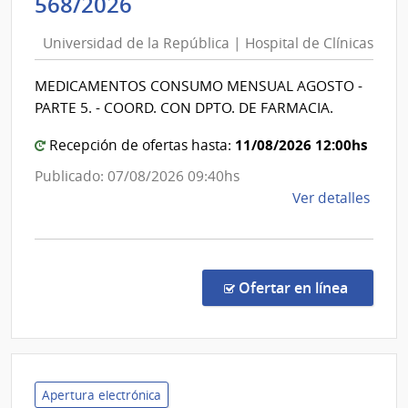
Universidad
568/2026
Junta
de
Naci
Universidad de la República | Hospital de Clínicas
la
de
República
Salu
MEDICAMENTOS CONSUMO MENSUAL AGOSTO -
|
PARTE 5. - COORD. CON DPTO. DE FARMACIA.
Hospital
de
11/08/2026 12:00hs
Recepción de ofertas hasta:
Clínicas
Publicado: 07/08/2026 09:40hs
de
Ver detalles
la
comp
Proc
Espec
en la co
Ofertar en línea
568/
|
Univ
de
la
Apertura electrónica