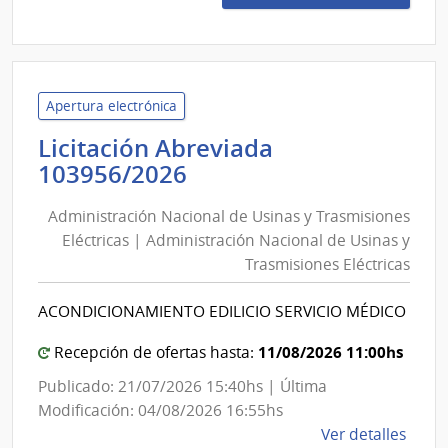
31/2
|
Inte
de
Mald
Apertura electrónica
|
Licitación Abreviada
Inte
Administración
103956/2026
de
Nacional
Mald
Administración Nacional de Usinas y Trasmisiones
de
Eléctricas | Administración Nacional de Usinas y
Usinas
Trasmisiones Eléctricas
y
Trasmisiones
ACONDICIONAMIENTO EDILICIO SERVICIO MÉDICO
Eléctricas
|
11/08/2026 11:00hs
Recepción de ofertas hasta:
Administración
Publicado: 21/07/2026 15:40hs | Última
Nacional
Modificación: 04/08/2026 16:55hs
de
de
Ver detalles