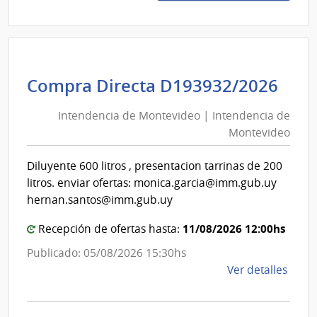
626/
|
Minis
de
Defe
Int
Compra Directa D193932/2026
Naci
de
|
Intendencia de Montevideo | Intendencia de
Mon
Com
Montevideo
|
Gene
del
Int
Diluyente 600 litros , presentacion tarrinas de 200
Ejérc
de
litros. enviar ofertas: monica.garcia@imm.gub.uy
Mon
hernan.santos@imm.gub.uy
11/08/2026 12:00hs
Recepción de ofertas hasta:
Publicado: 05/08/2026 15:30hs
de
Ver detalles
la
comp