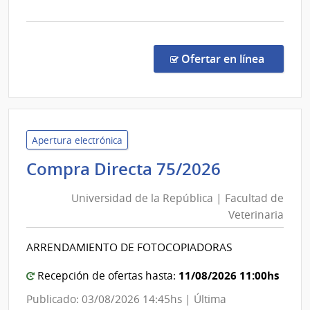
Usinas
la
y
comp
Trasmisiones
Licit
Abre
Eléctricas
en la co
Ofertar en línea
1039
|
Admin
Naci
de
Apertura electrónica
Usin
Universid
Compra Directa 75/2026
y
de
Tras
Universidad de la República | Facultad de
la
Eléct
Veterinaria
República
|
|
Admin
ARRENDAMIENTO DE FOTOCOPIADORAS
Facultad
Naci
de
de
11/08/2026 11:00hs
Recepción de ofertas hasta:
Usin
Veterinari
Publicado: 03/08/2026 14:45hs | Última
y