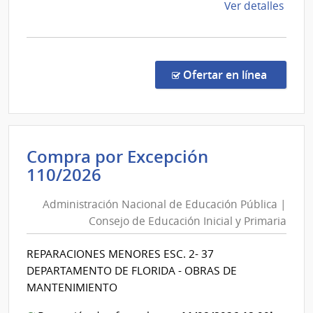
de
de
Ver detalles
Secretar
la
comp
Comp
Direc
en la co
Ofertar en línea
324/
|
Minis
de
Compra por Excepción
Indus
Administración
110/2026
Ener
Nacional
y
Administración Nacional de Educación Pública |
de
Mine
Consejo de Educación Inicial y Primaria
|
Educación
Direc
Pública
REPARACIONES MENORES ESC. 2- 37
Gene
|
DEPARTAMENTO DE FLORIDA - OBRAS DE
de
Consejo
MANTENIMIENTO
Secre
de