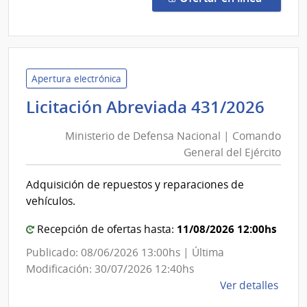
Preci
29/2
|
Minis
de
Apertura electrónica
Econ
Mini
Licitación Abreviada 431/2026
y
de
Fina
Ministerio de Defensa Nacional | Comando
Def
|
General del Ejército
Nac
Direc
|
Gene
Adquisición de repuestos y reparaciones de
Com
de
vehículos.
Casi
Gen
del
11/08/2026 12:00hs
Recepción de ofertas hasta:
Ejér
Publicado: 08/06/2026 13:00hs | Última
Modificación: 30/07/2026 12:40hs
de
Ver detalles
la