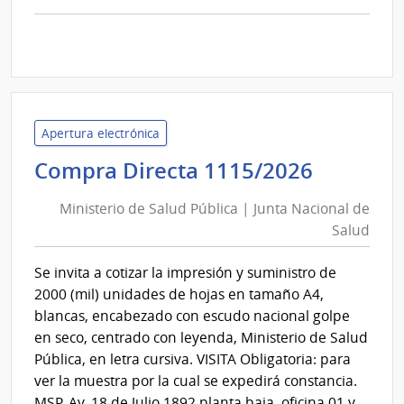
comp
Comp
Direc
D193
|
Inte
Apertura electrónica
de
Ministe
Compra Directa 1115/2026
Mont
de
|
Ministerio de Salud Pública | Junta Nacional de
Inte
Salud
Salud
de
Pública
Mont
|
Se invita a cotizar la impresión y suministro de
Junta
2000 (mil) unidades de hojas en tamaño A4,
Nacion
blancas, encabezado con escudo nacional golpe
de
en seco, centrado con leyenda, Ministerio de Salud
Salud
Pública, en letra cursiva. VISITA Obligatoria: para
ver la muestra por la cual se expedirá constancia.
MSP, Av. 18 de Julio 1892 planta baja, oficina 01 y