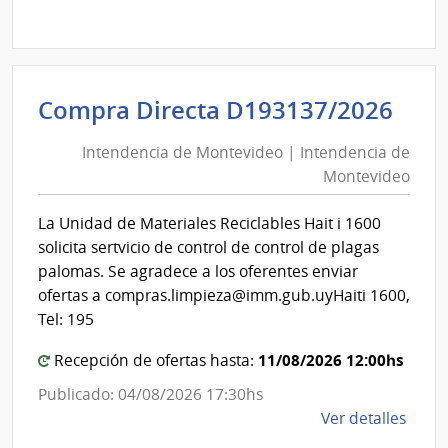
Comp
Direc
D193
|
Inte
Int
Compra Directa D193137/2026
de
de
Mont
Intendencia de Montevideo | Intendencia de
Mon
|
Montevideo
|
Inte
Int
de
La Unidad de Materiales Reciclables Hait i 1600
de
Mont
solicita sertvicio de control de control de plagas
Mon
palomas. Se agradece a los oferentes enviar
ofertas a compras.limpieza@imm.gub.uyHaiti 1600,
Tel: 195
11/08/2026 12:00hs
Recepción de ofertas hasta:
Publicado: 04/08/2026 17:30hs
de
Ver detalles
la