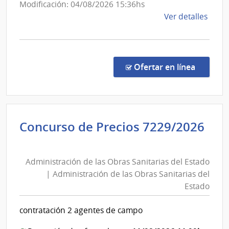
Modificación: 04/08/2026 15:36hs
Tras
de
Ver detalles
Eléct
la
comp
Comp
Direc
en la co
Ofertar en línea
75/2
|
Univ
de
Concurso de Precios 7229/2026
la
Administración
Repú
de
|
Administración de las Obras Sanitarias del Estado
las
Facul
| Administración de las Obras Sanitarias del
de
Obras
Estado
Veter
Sanitarias
del
contratación 2 agentes de campo
Estado