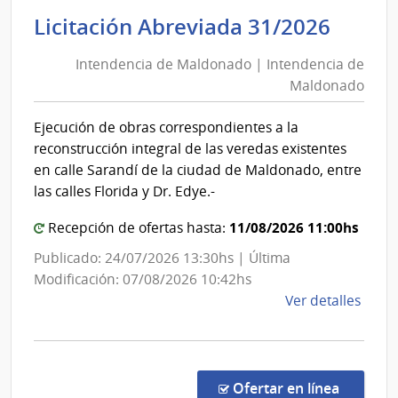
de
Inten
Licitación Abreviada 31/2026
las
de
Obra
Intendencia de Maldonado | Intendencia de
Mald
Sanit
Maldonado
|
del
Esta
Inten
Ejecución de obras correspondientes a la
|
de
reconstrucción integral de las veredas existentes
Admin
Mald
en calle Sarandí de la ciudad de Maldonado, entre
de
las calles Florida y Dr. Edye.-
las
Obra
11/08/2026 11:00hs
Recepción de ofertas hasta:
Sanit
Publicado: 24/07/2026 13:30hs | Última
del
Modificación: 07/08/2026 10:42hs
Esta
de
Ver detalles
la
comp
Licit
Abre
en la c
Ofertar en línea