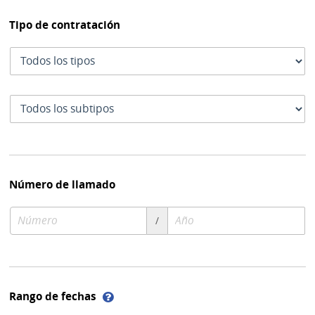
Tipo de contratación
Tipo
de
contratación
Subtipo
de
contratación
Número de llamado
Número
Año
/
de
de
compra
compra
Ayuda
Rango de fechas
sobre