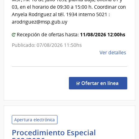
03, en el horario de 09:30 a 15:00 h. Coordinar con
Anyela Rodriguez al tél. 1934 interno 5021 :
arodriguez@msp.gub.uy
11/08/2026 12:00hs
Recepción de ofertas hasta:
Publicado: 07/08/2026 11:50hs
de
Ver detalles
la
comp
Comp
Direc
en la co
Ofertar en línea
1115
|
Minis
de
Salu
Apertura electrónica
Públi
Procedimiento Especial
|