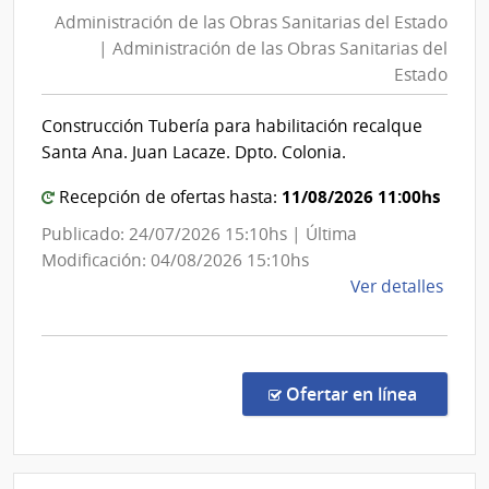
de
Educ
Administración de las Obras Sanitarias del Estado
las
Públi
| Administración de las Obras Sanitarias del
Obras
|
Estado
Cons
Sanita
Direc
del
Construcción Tubería para habilitación recalque
Centr
Estad
Santa Ana. Juan Lacaze. Dpto. Colonia.
|
11/08/2026 11:00hs
Admini
Recepción de ofertas hasta:
de
Publicado: 24/07/2026 15:10hs | Última
las
Modificación: 04/08/2026 15:10hs
Obras
de
Ver detalles
Sanita
la
del
comp
Comp
Estad
Direc
en la co
Ofertar en línea
8854
|
Admin