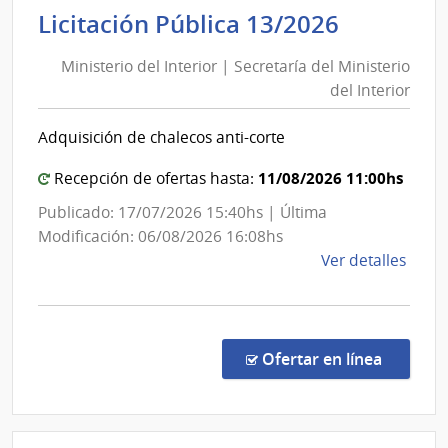
Obra
Minister
Licitación Pública 13/2026
Sanit
del
del
Ministerio del Interior | Secretaría del Ministerio
Interior
Esta
del Interior
|
|
Secretar
Admin
Adquisición de chalecos anti-corte
del
de
las
Minister
11/08/2026 11:00hs
Recepción de ofertas hasta:
Obra
del
Publicado: 17/07/2026 15:40hs | Última
Sanit
Interior
Modificación: 06/08/2026 16:08hs
del
de
Ver detalles
Esta
la
comp
Licit
Públi
en la co
Ofertar en línea
13/2
|
Minis