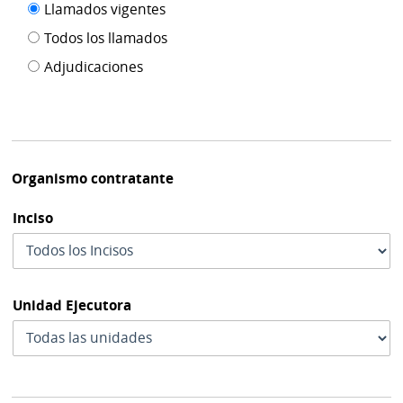
Filtro tipo
Llamados vigentes
por
de
fecha
Todos los llamados
de
publicación
Adjudicaciones
modif
Organismo contratante
Inciso
Unidad Ejecutora