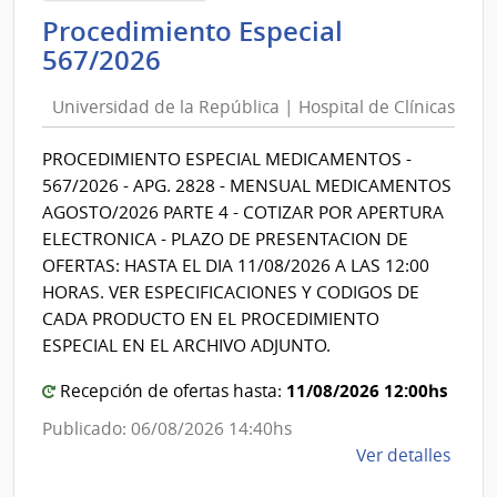
Repú
Procedimiento Especial
|
Universidad
567/2026
Hospi
de
de
Universidad de la República | Hospital de Clínicas
la
Clíni
República
PROCEDIMIENTO ESPECIAL MEDICAMENTOS -
|
567/2026 - APG. 2828 - MENSUAL MEDICAMENTOS
Hospital
AGOSTO/2026 PARTE 4 - COTIZAR POR APERTURA
de
ELECTRONICA - PLAZO DE PRESENTACION DE
Clínicas
OFERTAS: HASTA EL DIA 11/08/2026 A LAS 12:00
HORAS. VER ESPECIFICACIONES Y CODIGOS DE
CADA PRODUCTO EN EL PROCEDIMIENTO
ESPECIAL EN EL ARCHIVO ADJUNTO.
11/08/2026 12:00hs
Recepción de ofertas hasta:
Publicado: 06/08/2026 14:40hs
de
Ver detalles
la