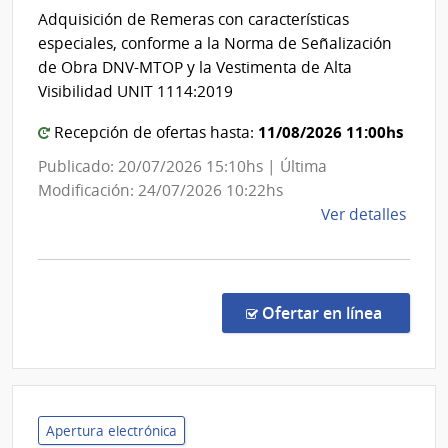
|
del
Adquisición de Remeras con características
Admin
Estad
especiales, conforme a la Norma de Señalización
de
|
de Obra DNV-MTOP y la Vestimenta de Alta
las
Admini
Visibilidad UNIT 1114:2019
Obra
de
Sanit
11/08/2026 11:00hs
Recepción de ofertas hasta:
las
del
Obras
Publicado: 20/07/2026 15:10hs | Última
Esta
Sanita
Modificación: 24/07/2026 10:22hs
del
de
Ver detalles
la
Estad
comp
Comp
Direc
en la co
Ofertar en línea
8812
|
Admin
de
las
Apertura electrónica