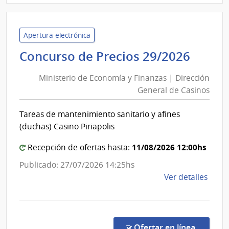
|
Minis
de
Apertura electrónica
Gana
Minis
Concurso de Precios 29/2026
Agric
de
y
Ministerio de Economía y Finanzas | Dirección
Econ
Pesc
General de Casinos
y
|
Finan
Direc
Tareas de mantenimiento sanitario y afines
|
Gene
(duchas) Casino Piriapolis
de
Direc
Servi
Gener
11/08/2026 12:00hs
Recepción de ofertas hasta:
Gana
de
Publicado: 27/07/2026 14:25hs
Casin
de
Ver detalles
la
comp
Conc
de
en la co
Ofertar en línea