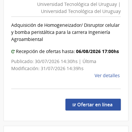
Urug
Universidad Tecnológica del Uruguay |
del
|
Universidad Tecnológica del Uruguay
Uruguay
Banc
|
de
Adquisición de Homogeneizador/ Disruptor celular
Universi
la
y bomba peristáltica para la carrera Ingeniería
Repú
Tecnológ
Agroambiental
del
del
Urug
06/08/2026 17:00hs
Uruguay
Recepción de ofertas hasta:
Publicado: 30/07/2026 14:30hs | Última
Modificación: 31/07/2026 14:39hs
de
Ver detalles
la
comp
Comp
Direc
en la c
Ofertar en línea
612/
|
Univ
Tecno