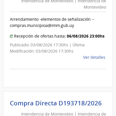
Intendencia de Montevideo | Intendencia de
Mon
|
Montevideo
|
Inte
Int
de
Arrendamiento -elementos de señalización --
de
Mont
compras.municipioa@imm.gub.uy
Mon
06/08/2026 23:00hs
Recepción de ofertas hasta:
Publicado: 03/08/2026 17:30hs | Última
Modificación: 03/08/2026 17:30hs
de
Ver detalles
la
comp
Comp
Direc
D194
|
Inte
Int
Compra Directa D193718/2026
de
de
Mont
Intendencia de Montevideo | Intendencia de