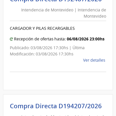
Naci
de
de
Intendencia de Montevideo | Intendencia de
Mon
Comb
Montevideo
|
Alcoh
Int
y
CARGADOR Y PILAS RECARGABLES
de
Portl
Mon
06/08/2026 23:00hs
Recepción de ofertas hasta:
|
Admin
Publicado: 03/08/2026 17:30hs | Última
Naci
Modificación: 03/08/2026 17:30hs
de
de
Ver detalles
Comb
la
Alcoh
comp
y
Comp
Portl
Direc
D192
|
Inte
Int
Compra Directa D194207/2026
de
de
Mont