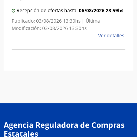
de
Mont
Mon
06/08/2026 23:59hs
Recepción de ofertas hasta:
Publicado: 03/08/2026 13:30hs | Última
Modificación: 03/08/2026 13:30hs
de
Ver detalles
la
comp
Comp
Direc
D194
|
Inte
de
Mont
|
Inte
Agencia Reguladora de Compras
de
Mont
Estatales