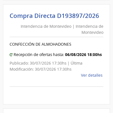
D193
|
Inte
Int
Compra Directa D193897/2026
de
de
Mont
Intendencia de Montevideo | Intendencia de
Mon
|
Montevideo
|
Inte
Int
de
CONFECCIÓN DE ALMOHADONES
de
Mont
Mon
06/08/2026 18:00hs
Recepción de ofertas hasta:
Publicado: 30/07/2026 17:30hs | Última
Modificación: 30/07/2026 17:30hs
de
Ver detalles
la
comp
Comp
Direc
D193
|