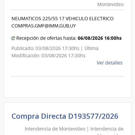
Montevideo
|
Int
NEUMATICOS 225/55 17 VEHICULO ELECTRICO
de
COMPRAS.GMF@IMM.GUB.UY
Mon
06/08/2026 16:00hs
Recepción de ofertas hasta:
Publicado: 03/08/2026 17:30hs | Última
Modificación: 03/08/2026 17:30hs
de
Ver detalles
la
comp
Comp
Direc
D193
|
Inte
Int
Compra Directa D193577/2026
de
de
Mont
Intendencia de Montevideo | Intendencia de
Mon
|