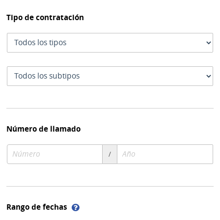
Tipo de contratación
Tipo
de
contratación
Subtipo
de
contratación
Número de llamado
Número
Año
/
de
de
compra
compra
Ayuda
Rango de fechas
sobre