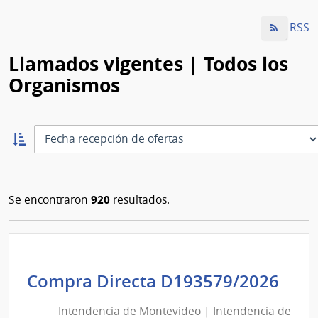
RSS
Llamados vigentes | Todos los
Organismos
Ordernar
ascendente:
Ordenar
920
Se encontraron
resultados.
Int
Compra Directa D193579/2026
de
Intendencia de Montevideo | Intendencia de
Mon