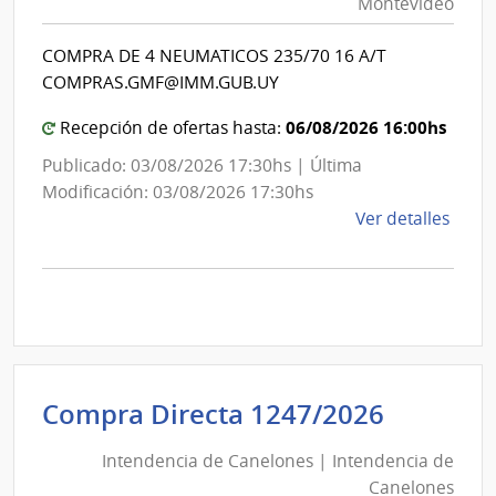
Montevideo
|
Inte
Int
de
COMPRA DE 4 NEUMATICOS 235/70 16 A/T
de
Mont
COMPRAS.GMF@IMM.GUB.UY
Mon
06/08/2026 16:00hs
Recepción de ofertas hasta:
Publicado: 03/08/2026 17:30hs | Última
Modificación: 03/08/2026 17:30hs
de
Ver detalles
la
comp
Comp
Direc
D193
|
Inte
Intende
Compra Directa 1247/2026
de
de
Mont
Intendencia de Canelones | Intendencia de
Canelo
|
Canelones