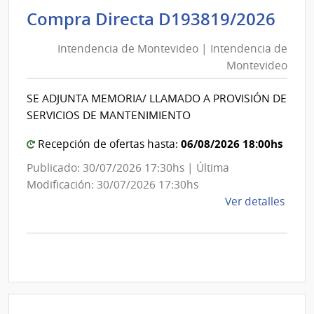
Inte
Int
Compra Directa D193819/2026
de
de
Mont
Intendencia de Montevideo | Intendencia de
Mon
|
Montevideo
|
Inte
Int
de
SE ADJUNTA MEMORIA/ LLAMADO A PROVISIÓN DE
de
Mont
SERVICIOS DE MANTENIMIENTO
Mon
06/08/2026 18:00hs
Recepción de ofertas hasta:
Publicado: 30/07/2026 17:30hs | Última
Modificación: 30/07/2026 17:30hs
de
Ver detalles
la
comp
Comp
Direc
D193
|