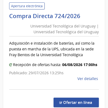
del
Apertura electrónica
Urug
Universi
Compra Directa 724/2026
|
Tecnológ
Univ
Universidad Tecnológica del Uruguay |
del
Tecno
Universidad Tecnológica del Uruguay
Uruguay
del
|
Urug
Adquisición e instalación de baterías, así como la
Universi
puesta en marcha de la UPS, ubicada en la sede
Tecnológ
Fray Bentos de la Universidad Tecnológica
del
06/08/2026 17:00hs
Uruguay
Recepción de ofertas hasta:
Publicado: 29/07/2026 13:25hs
de
Ver detalles
la
comp
Comp
Direc
en la c
Ofertar en línea
724/