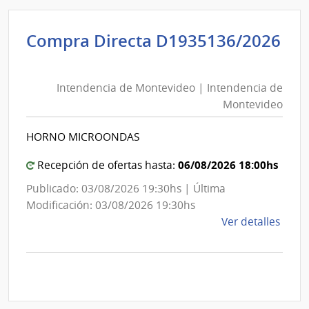
D193
|
Inte
Compra Directa D1935136/2026
de
Intendencia
Mont
de
|
Intendencia de Montevideo | Intendencia de
Montevideo
Inte
Montevideo
|
de
Intendencia
Mont
HORNO MICROONDAS
de
Montevideo
06/08/2026 18:00hs
Recepción de ofertas hasta:
Publicado: 03/08/2026 19:30hs | Última
Modificación: 03/08/2026 19:30hs
de
Ver detalles
la
comp
Comp
Direc
D193