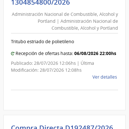
Administración
1304854800/2026
Mont
Nacional
|
Administración Nacional de Combustible, Alcohol y
de
Inte
Portland | Administración Nacional de
Combustible,
de
Combustible, Alcohol y Portland
Alcohol
Mont
y
Tritubo estriado de polietileno
Portland
|
06/08/2026 22:00hs
Recepción de ofertas hasta:
Administración
Publicado: 28/07/2026 12:06hs | Última
Nacional
Modificación: 28/07/2026 12:08hs
de
de
Ver detalles
Combustible,
la
Alcohol
comp
y
Comp
Direc
Portland
1304
|
Admin
Int
Compra Directa D192487/2026