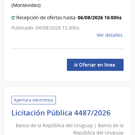
Mont
(Montevideo)
06/08/2026 16:00hs
Recepción de ofertas hasta:
Publicado: 04/08/2026 15:30hs
de
Ver detalles
la
comp
Comp
Direc
en la co
Ofertar en línea
156/
|
Pode
Judici
|
Apertura electrónica
Pode
Banc
Licitación Pública 4487/2026
Judici
de
Banco de la República del Uruguay | Banco de la
la
República del Uruguay