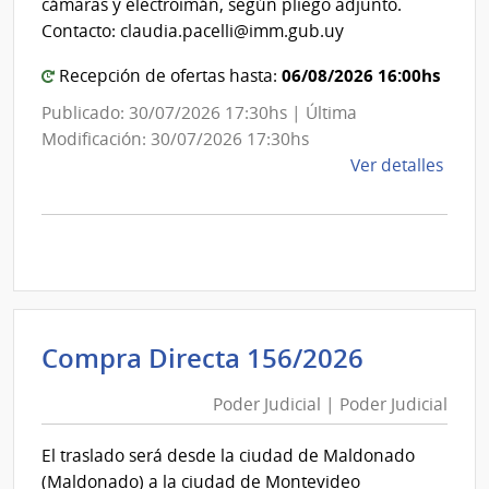
Cane
cámaras y electroimán, según pliego adjunto.
Mon
Contacto: claudia.pacelli@imm.gub.uy
06/08/2026 16:00hs
Recepción de ofertas hasta:
Publicado: 30/07/2026 17:30hs | Última
Modificación: 30/07/2026 17:30hs
de
Ver detalles
la
comp
Comp
Direc
D193
|
Inte
Poder
Compra Directa 156/2026
de
Judicial
Mont
Poder Judicial | Poder Judicial
|
|
Poder
Inte
El traslado será desde la ciudad de Maldonado
Judicial
de
(Maldonado) a la ciudad de Montevideo