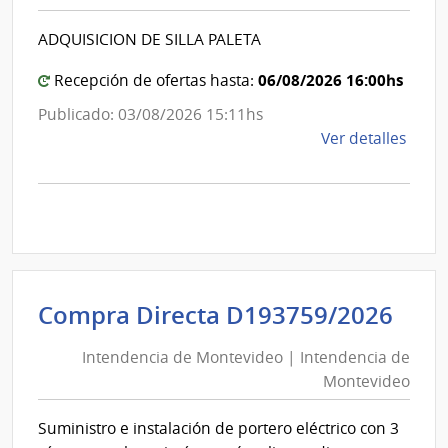
|
Inte
Intende
de
ADQUISICION DE SILLA PALETA
de
Mont
Canelo
06/08/2026 16:00hs
Recepción de ofertas hasta:
Publicado: 03/08/2026 15:11hs
de
Ver detalles
la
comp
Comp
Direc
1247
|
Inte
Int
Compra Directa D193759/2026
de
de
Cane
Intendencia de Montevideo | Intendencia de
Mon
|
Montevideo
|
Inte
Int
de
Suministro e instalación de portero eléctrico con 3
de