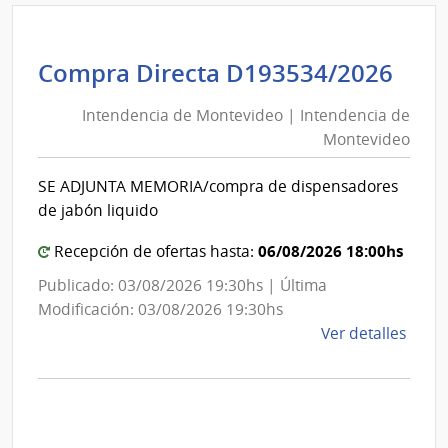
|
Inte
de
Int
Compra Directa D193534/2026
Mont
de
|
Intendencia de Montevideo | Intendencia de
Mon
Inte
Montevideo
|
de
Int
Mont
SE ADJUNTA MEMORIA/compra de dispensadores
de
de jabón liquido
Mon
06/08/2026 18:00hs
Recepción de ofertas hasta:
Publicado: 03/08/2026 19:30hs | Última
Modificación: 03/08/2026 19:30hs
de
Ver detalles
la
comp
Comp
Direc