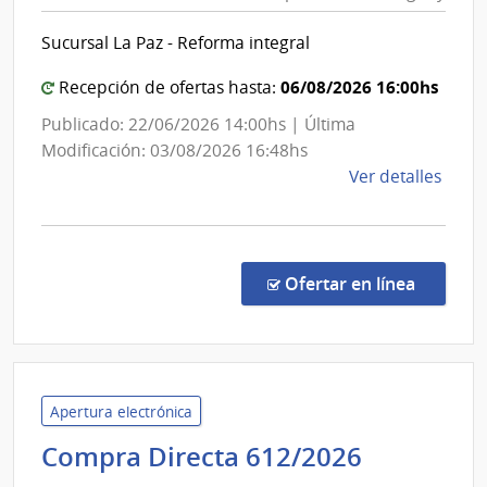
Repúb
del
Sucursal La Paz - Reforma integral
Urugu
|
06/08/2026 16:00hs
Recepción de ofertas hasta:
Banc
Publicado: 22/06/2026 14:00hs | Última
de
Modificación: 03/08/2026 16:48hs
la
de
Ver detalles
Repúb
la
del
comp
Urugu
Licit
Públi
en la co
Ofertar en línea
4487
|
Banc
de
la
Apertura electrónica
Repú
Universi
Compra Directa 612/2026
del
Tecnológ