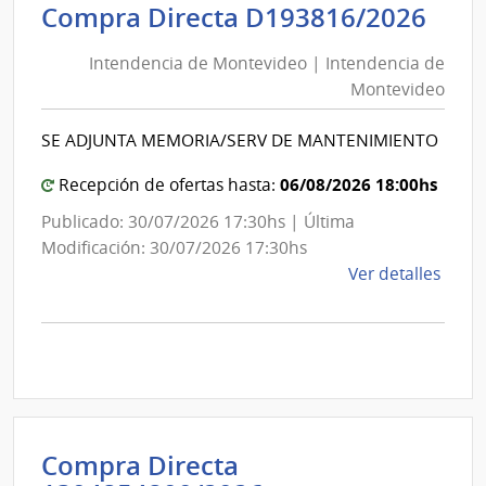
Inte
Int
Compra Directa D193816/2026
de
de
Mont
Intendencia de Montevideo | Intendencia de
Mon
|
Montevideo
|
Inte
Int
de
SE ADJUNTA MEMORIA/SERV DE MANTENIMIENTO
de
Mont
Mon
06/08/2026 18:00hs
Recepción de ofertas hasta:
Publicado: 30/07/2026 17:30hs | Última
Modificación: 30/07/2026 17:30hs
de
Ver detalles
la
comp
Comp
Direc
D193
|
Inte
Compra Directa
de