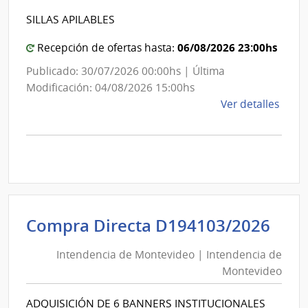
Inte
Int
de
SILLAS APILABLES
de
Mont
Mon
06/08/2026 23:00hs
Recepción de ofertas hasta:
Publicado: 30/07/2026 00:00hs | Última
Modificación: 04/08/2026 15:00hs
de
Ver detalles
la
comp
Comp
Direc
D193
|
Inte
Int
Compra Directa D194103/2026
de
de
Mont
Intendencia de Montevideo | Intendencia de
Mon
|
Montevideo
|
Inte
Int
de
ADQUISICIÓN DE 6 BANNERS INSTITUCIONALES