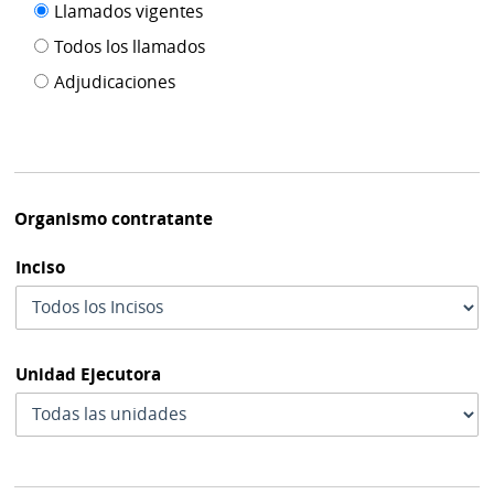
Filtro tipo
Llamados vigentes
por
de
fecha
Todos los llamados
de
publicación
Adjudicaciones
modif
Organismo contratante
Inciso
Unidad Ejecutora