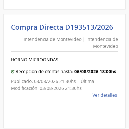
|
Univ
Tecno
Int
Compra Directa D193513/2026
del
de
Urug
Intendencia de Montevideo | Intendencia de
Mon
|
Montevideo
|
Univ
Tecno
Int
HORNO MICROONDAS
del
de
Urug
Mon
06/08/2026 18:00hs
Recepción de ofertas hasta:
Publicado: 03/08/2026 21:30hs | Última
Modificación: 03/08/2026 21:30hs
de
Ver detalles
la
comp
Comp
Direc