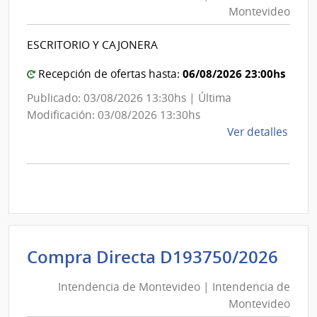
Mon
|
Montevideo
|
Inte
Int
de
ESCRITORIO Y CAJONERA
de
Mont
Mon
06/08/2026 23:00hs
Recepción de ofertas hasta:
Publicado: 03/08/2026 13:30hs | Última
Modificación: 03/08/2026 13:30hs
de
Ver detalles
la
comp
Comp
Direc
D193
|
Inte
Int
Compra Directa D193750/2026
de
de
Mont
Intendencia de Montevideo | Intendencia de
Mon
|
Montevideo
|