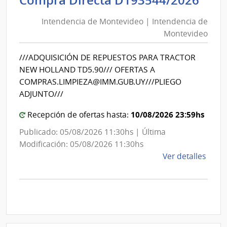
Mont
de
|
Intendencia de Montevideo | Intendencia de
Mon
Inte
Montevideo
|
de
Int
Mont
///ADQUISICIÓN DE REPUESTOS PARA TRACTOR
de
NEW HOLLAND TD5.90/// OFERTAS A
Mon
COMPRAS.LIMPIEZA@IMM.GUB.UY///PLIEGO
ADJUNTO///
10/08/2026 23:59hs
Recepción de ofertas hasta:
Publicado: 05/08/2026 11:30hs | Última
Modificación: 05/08/2026 11:30hs
de
Ver detalles
la
comp
Comp
Direc
D193