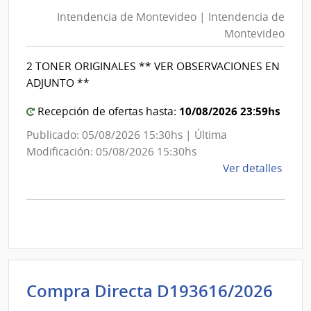
de
Mont
Intendencia de Montevideo | Intendencia de
Mon
|
Montevideo
|
Inte
Int
de
2 TONER ORIGINALES ** VER OBSERVACIONES EN
de
Mont
ADJUNTO **
Mon
10/08/2026 23:59hs
Recepción de ofertas hasta:
Publicado: 05/08/2026 15:30hs | Última
Modificación: 05/08/2026 15:30hs
de
Ver detalles
la
comp
Comp
Direc
D193
|
Inte
Int
Compra Directa D193616/2026
de
de