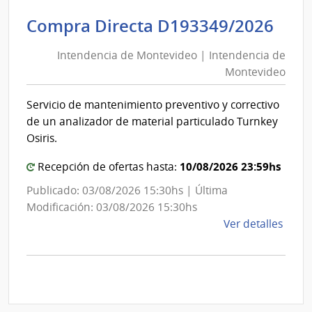
|
Inte
Int
Compra Directa D193349/2026
de
de
Mont
Intendencia de Montevideo | Intendencia de
Mon
|
Montevideo
|
Inte
Int
de
Servicio de mantenimiento preventivo y correctivo
de
Mont
de un analizador de material particulado Turnkey
Mon
Osiris.
10/08/2026 23:59hs
Recepción de ofertas hasta:
Publicado: 03/08/2026 15:30hs | Última
Modificación: 03/08/2026 15:30hs
de
Ver detalles
la
comp
Comp
Direc
D193