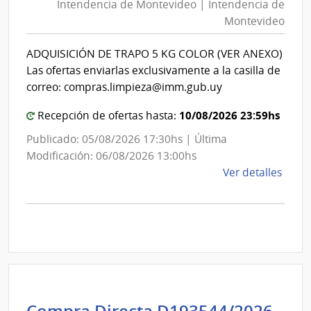
Mont
Intendencia de Montevideo | Intendencia de
Mon
|
Montevideo
|
Inte
Int
de
ADQUISICIÓN DE TRAPO 5 KG COLOR (VER ANEXO)
de
Mont
Las ofertas enviarlas exclusivamente a la casilla de
Mon
correo: compras.limpieza@imm.gub.uy
10/08/2026 23:59hs
Recepción de ofertas hasta:
Publicado: 05/08/2026 17:30hs | Última
Modificación: 06/08/2026 13:00hs
de
Ver detalles
la
comp
Comp
Direc
D192
|
Inte
de
Int
Compra Directa D193544/2026