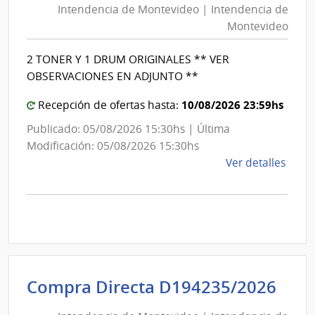
Mont
Intendencia de Montevideo | Intendencia de
Mon
|
Montevideo
|
Inte
Int
de
2 TONER Y 1 DRUM ORIGINALES ** VER
de
Mont
OBSERVACIONES EN ADJUNTO **
Mon
10/08/2026 23:59hs
Recepción de ofertas hasta:
Publicado: 05/08/2026 15:30hs | Última
Modificación: 05/08/2026 15:30hs
de
Ver detalles
la
comp
Comp
Direc
D193
|
Inte
Int
Compra Directa D194235/2026
de
de
Mont