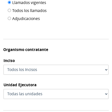
Filtro tipo
Llamados vigentes
por
de
fecha
Todos los llamados
de
publicación
Adjudicaciones
modif
Organismo contratante
Inciso
Unidad Ejecutora