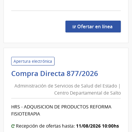
Depar
la
de
comp
Lavall
Comp
Direc
en la co
Ofertar en línea
1327
|
Admin
de
Servi
Apertura electrónica
de
Administ
Compra Directa 877/2026
Salu
de
del
Administración de Servicios de Salud del Estado |
Servicios
Esta
Centro Departamental de Salto
de
|
Salud
Cent
HRS - ADQUISICION DE PRODUCTOS REFORMA
del
Depa
FISIOTERAPIA
de
Estado
Laval
|
11/08/2026 10:00hs
Recepción de ofertas hasta: