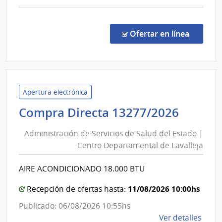
Cerro
comp
Comp
Direc
en la co
Ofertar en línea
492/
|
Admin
de
Servi
Apertura electrónica
de
Admini
Compra Directa 13277/2026
Salu
de
del
Administración de Servicios de Salud del Estado |
Servic
Esta
Centro Departamental de Lavalleja
de
|
Salud
Hospi
AIRE ACONDICIONADO 18.000 BTU
del
del
Cerr
Estad
11/08/2026 10:00hs
Recepción de ofertas hasta:
|
Publicado: 06/08/2026 10:55hs
Centr
de
Ver detalles