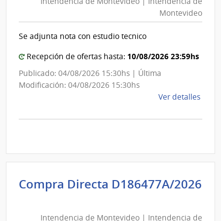
Intendencia de Montevideo | Intendencia de
Mon
|
Montevideo
|
Inte
Int
de
Se adjunta nota con estudio tecnico
de
Mont
Mon
10/08/2026 23:59hs
Recepción de ofertas hasta:
Publicado: 04/08/2026 15:30hs | Última
Modificación: 04/08/2026 15:30hs
de
Ver detalles
la
comp
Comp
Direc
D194
|
Inte
Compra Directa D186477A/2026
de
Intendencia
Mont
de
|
Intendencia de Montevideo | Intendencia de