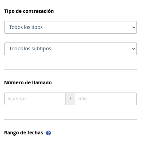
Tipo de contratación
Tipo
de
contratación
Subtipo
de
contratación
Número de llamado
Número
Año
/
de
de
compra
compra
Ayuda
Rango de fechas
sobre