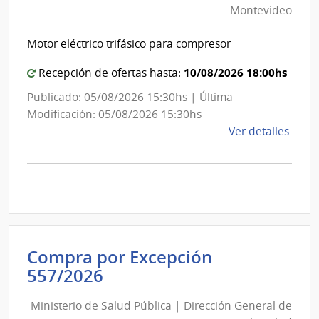
Montevideo
|
Int
Motor eléctrico trifásico para compresor
de
Mon
10/08/2026 18:00hs
Recepción de ofertas hasta:
Publicado: 05/08/2026 15:30hs | Última
Modificación: 05/08/2026 15:30hs
de
Ver detalles
la
comp
Comp
Direc
D194
|
Inte
Compra por Excepción
de
Ministerio
557/2026
Mont
de
|
Ministerio de Salud Pública | Dirección General de
Salud
Inte