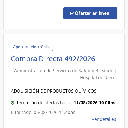
Primar
Comp
Area
Direc
en la c
Ofertar en línea
Metro
1334
|
Admin
de
Servi
Apertura electrónica
de
Administ
Compra Directa 492/2026
Salu
de
del
Administración de Servicios de Salud del Estado |
Servicios
Esta
Hospital del Cerro
de
|
Salud
Red
ADQUISICIÓN DE PRODUCTOS QUÍMICOS
del
de
Aten
Estado
11/08/2026 10:00hs
Recepción de ofertas hasta:
Prima
|
Publicado: 06/08/2026 14:40hs
Area
Hospital
de
Ver detalles
Metr
del
la