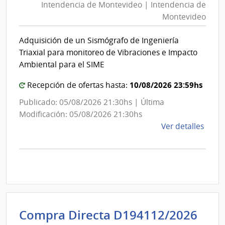
Intendencia de Montevideo | Intendencia de
Mon
Públi
Montevideo
|
|
Direc
Int
Adquisición de un Sismógrafo de Ingeniería
Gene
de
Triaxial para monitoreo de Vibraciones e Impacto
de
Mon
Ambiental para el SIME
la
Salu
10/08/2026 23:59hs
Recepción de ofertas hasta:
Publicado: 05/08/2026 21:30hs | Última
Modificación: 05/08/2026 21:30hs
de
Ver detalles
la
comp
Comp
Direc
D194
|
Inte
Int
Compra Directa D194112/2026
de