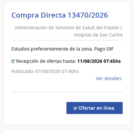
|
Inte
Admini
Compra Directa 13470/2026
de
de
Mont
Administración de Servicios de Salud del Estado |
Servic
|
Hospital de San Carlos
de
Inte
Salud
de
Estudios preferentemente de la zona. Pago SIIF
del
Mont
Estad
11/08/2026 07:45hs
Recepción de ofertas hasta:
|
Publicado: 07/08/2026 07:40hs
Hospit
de
Ver detalles
de
la
San
comp
Carlos
Comp
Direc
en la co
Ofertar en línea
1347
|
Admin