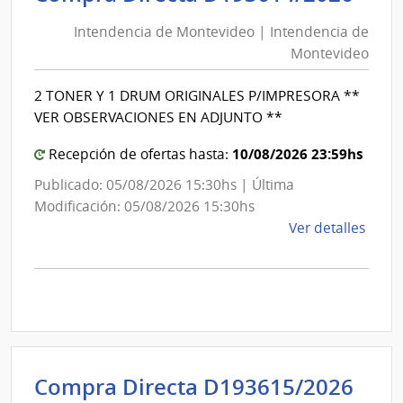
de
de
Mont
Intendencia de Montevideo | Intendencia de
Mon
|
Montevideo
|
Inte
Int
de
2 TONER Y 1 DRUM ORIGINALES P/IMPRESORA **
de
Mont
VER OBSERVACIONES EN ADJUNTO **
Mon
10/08/2026 23:59hs
Recepción de ofertas hasta:
Publicado: 05/08/2026 15:30hs | Última
Modificación: 05/08/2026 15:30hs
de
Ver detalles
la
comp
Comp
Direc
D193
|
Inte
Int
Compra Directa D193615/2026
de