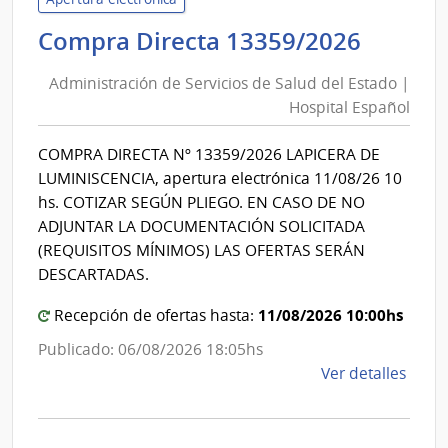
de
Admini
Compra Directa 13359/2026
Mont
de
|
Administración de Servicios de Salud del Estado |
Inte
Servic
Hospital Español
de
de
Mont
Salud
COMPRA DIRECTA Nº 13359/2026 LAPICERA DE
del
LUMINISCENCIA, apertura electrónica 11/08/26 10
Estad
hs. COTIZAR SEGÚN PLIEGO. EN CASO DE NO
|
ADJUNTAR LA DOCUMENTACIÓN SOLICITADA
Hospit
(REQUISITOS MÍNIMOS) LAS OFERTAS SERÁN
Españ
DESCARTADAS.
11/08/2026 10:00hs
Recepción de ofertas hasta:
Publicado: 06/08/2026 18:05hs
de
Ver detalles
la
comp
Comp