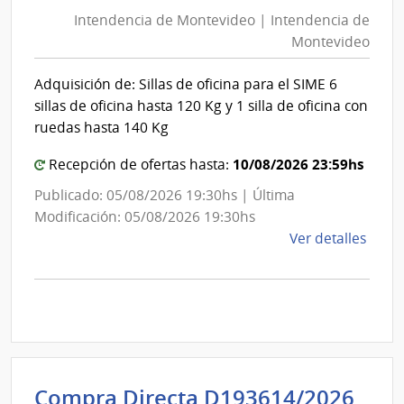
de
Mont
Intendencia de Montevideo | Intendencia de
Mon
|
Montevideo
|
Inte
Int
de
Adquisición de: Sillas de oficina para el SIME 6
de
Mont
sillas de oficina hasta 120 Kg y 1 silla de oficina con
Mon
ruedas hasta 140 Kg
10/08/2026 23:59hs
Recepción de ofertas hasta:
Publicado: 05/08/2026 19:30hs | Última
Modificación: 05/08/2026 19:30hs
de
Ver detalles
la
comp
Comp
Direc
D194
|
Inte
Int
Compra Directa D193614/2026