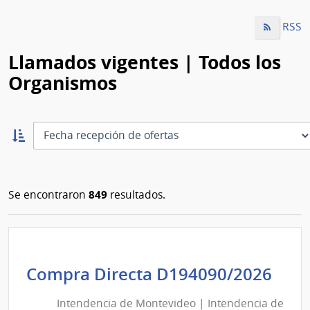
RSS
Llamados vigentes | Todos los
Organismos
Ordernar
ascendente:
Ordenar
849
Se encontraron
resultados.
Int
Compra Directa D194090/2026
de
Intendencia de Montevideo | Intendencia de
Mon