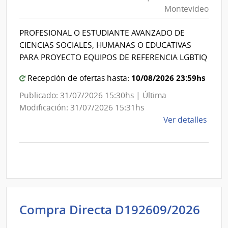
Montevideo
Inte
Montevideo
|
de
Intendencia
Mont
PROFESIONAL O ESTUDIANTE AVANZADO DE
de
CIENCIAS SOCIALES, HUMANAS O EDUCATIVAS
Montevideo
PARA PROYECTO EQUIPOS DE REFERENCIA LGBTIQ
10/08/2026 23:59hs
Recepción de ofertas hasta:
Publicado: 31/07/2026 15:30hs | Última
Modificación: 31/07/2026 15:31hs
de
Ver detalles
la
comp
Comp
Direc
D186
|
Inte
Int
Compra Directa D192609/2026
de
de