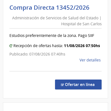
de
Admini
Compra Directa 13452/2026
Servi
de
de
Administración de Servicios de Salud del Estado |
Servic
Salu
Hospital de San Carlos
de
del
Esta
Salud
Estudios preferentemente de la zona. Pago SIIF
|
del
Hospi
Estad
11/08/2026 07:50hs
Recepción de ofertas hasta:
de
|
Publicado: 07/08/2026 07:40hs
San
Hospit
de
Ver detalles
Carlo
de
la
San
comp
Carlos
Comp
Direc
en la co
Ofertar en línea
1345
|
Admin
de