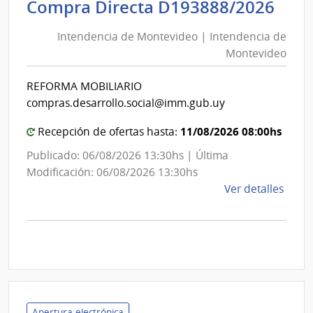
Int
Compra Directa D193888/2026
Servi
de
de
Intendencia de Montevideo | Intendencia de
Mon
Salu
Montevideo
|
del
Esta
Int
REFORMA MOBILIARIO
|
de
compras.desarrollo.social@imm.gub.uy
Hospi
Mon
de
11/08/2026 08:00hs
Recepción de ofertas hasta:
San
Publicado: 06/08/2026 13:30hs | Última
Carlo
Modificación: 06/08/2026 13:30hs
de
Ver detalles
la
comp
Comp
Direc
D193
|
Inte
Apertura electrónica