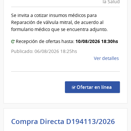
la Salud
Pública
de
|
Mont
Se invita a cotizar insumos médicos para
Dirección
Reparación de válvula mitral, de acuerdo al
General
formulario médico que se encuentra adjunto.
de
la
10/08/2026 18:30hs
Recepción de ofertas hasta:
Salud
Publicado: 06/08/2026 18:25hs
de
Ver detalles
la
comp
Comp
por
en la co
Ofertar en línea
Exce
557/
|
Minis
Int
Compra Directa D194113/2026
de
de
Salu