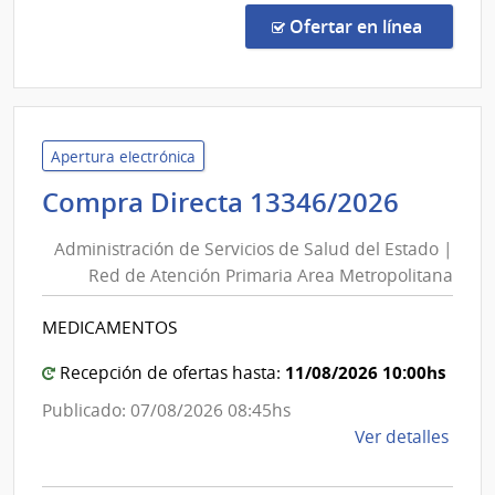
Direc
en la co
Ofertar en línea
1335
|
Admin
de
Servi
Apertura electrónica
de
Admini
Compra Directa 13346/2026
Salu
de
del
Administración de Servicios de Salud del Estado |
Servic
Esta
Red de Atención Primaria Area Metropolitana
de
|
Salud
Hospi
MEDICAMENTOS
del
Espa
Estad
11/08/2026 10:00hs
Recepción de ofertas hasta:
|
Publicado: 07/08/2026 08:45hs
Red
de
Ver detalles
de
la
Atenc
comp