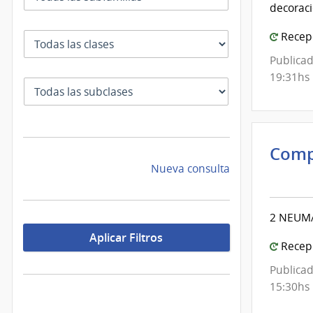
decoraci
Inte
de
Recepc
Clase
Mont
Publicad
19:31hs
SubClase
Comp
Inte
Nueva consulta
de
Mont
2 NEUMA
|
Aplicar Filtros
Inte
Recepc
de
Publicad
Mont
15:30hs