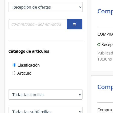
las
Tipo
fechas
Comp
como
de
se
Inte
fecha
usan
Rango
de
por
de
el
Mont
fechas
COMPRA
cual
|
se
Inte
Recepc
filtra
de
Catálogo de artículos
Publicad
Mont
13:30hs
Filtro de
Clasificación
catálogo
Artículo
de
Comp
artículos
Inte
Familia
de
Mont
Subfamilia
Compra d
|