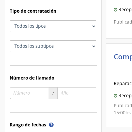
Recepc
Tipo de contratación
Publicad
Tipo
de
contratación
Subtipo
de
Comp
contratación
Inte
de
Número de llamado
Mont
Reparac
|
Número
Año
Inte
/
Recepc
de
de
de
compra
compra
Publicad
Mont
15:00hs
Ayuda
Rango de fechas
sobre