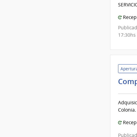
Mont
SERVICI
|
Inte
Recepc
de
Publicad
Mont
17:30hs
Apertura
Comp
Adquisic
Colonia.
Recepc
Publicad