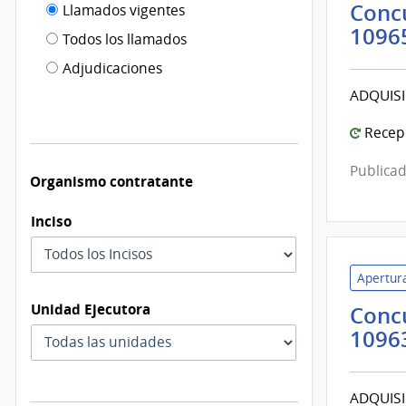
Filtro tipo
Concu
Llamados vigentes
por
1096
de
fecha
Todos los llamados
de
publicación
Adjudicaciones
modificación
ADQUISI
Recepc
Publicad
Organismo contratante
Inciso
Apertura
Unidad Ejecutora
Concu
1096
ADQUISI