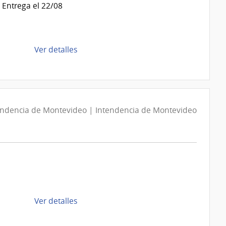
 Entrega el 22/08
|
Intendencia
de
Montevideo
de
Ver detalles
la
compra
Compra
Directa
D194095/2026
endencia de Montevideo | Intendencia de Montevideo
|
Intendencia
de
Montevideo
|
Intendencia
de
de
Ver detalles
Montevideo
la
compra