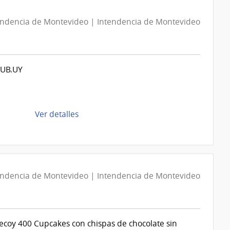
Social
Directa
D193877/2026
endencia de Montevideo | Intendencia de Montevideo
|
Intendencia
de
UB.UY
Montevideo
|
Intendencia
de
de
Ver detalles
Montevideo
la
compra
Compra
Directa
D194087/2026
endencia de Montevideo | Intendencia de Montevideo
|
Intendencia
de
decoy 400 Cupcakes con chispas de chocolate sin
Montevideo