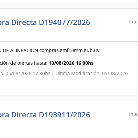
ra Directa D194077/2026
Int
ndencia
evideo
O DE ALINEACION compras.gmf@imm.gub.uy
ndencia
10/08/2026 16:00hs
ión de ofertas hasta:
o: 05/08/2026 17:30hs | Última Modificación: 05/08/2026
evideo
ra Directa D193911/2026
Int
ndencia