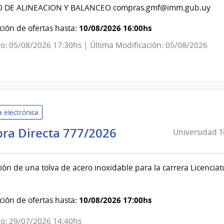
evideo
O DE ALINEACION Y BALANCEO compras.gmf@imm.gub.uy
ndencia
10/08/2026 16:00hs
ión de ofertas hasta:
o: 05/08/2026 17:30hs | Última Modificación: 05/08/2026
evideo
 electrónica
Universidad
ra Directa 777/2026
Universidad T
Tecnológica
del
ión de una tolva de acero inoxidable para la carrera Licenciat
Uruguay
|
Universidad
10/08/2026 17:00hs
ión de ofertas hasta:
Tecnológica
del
o: 29/07/2026 14:40hs