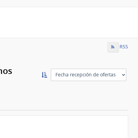
RSS
mos
Ordernar
ascendente:
Ordenar