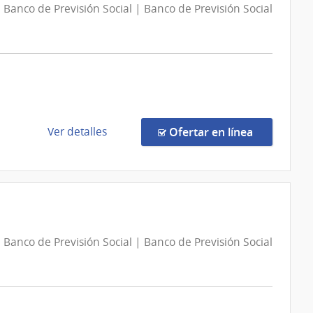
Banco de Previsión Social | Banco de Previsión Social
de
en la comp
Ver detalles
Ofertar en línea
la
compra
Concurso
de
Precios
10965/2026
Banco de Previsión Social | Banco de Previsión Social
|
Banco
de
Previsión