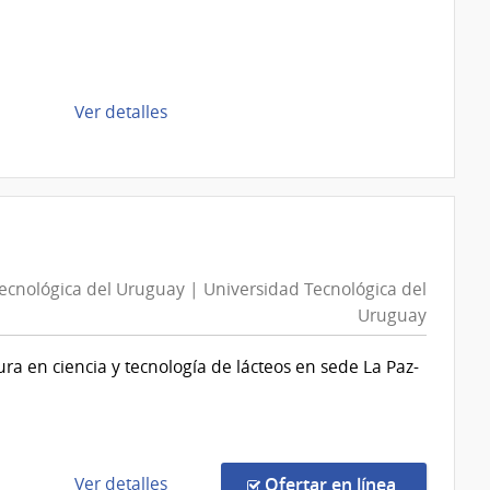
Montevideo
|
Intendencia
de
de
Ver detalles
Montevideo
la
compra
Compra
Directa
D193911/2026
|
ecnológica del Uruguay | Universidad Tecnológica del
Intendencia
Uruguay
de
Montevideo
ura en ciencia y tecnología de lácteos en sede La Paz-
|
Intendencia
de
Montevideo
de
en la comp
Ver detalles
Ofertar en línea