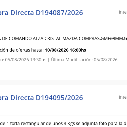
ra Directa D194087/2026
Int
ndencia
evideo
 DE COMANDO ALZA CRISTAL MAZDA COMPRAS.GMF@IMM.G
ndencia
10/08/2026 16:00hs
ión de ofertas hasta:
o: 05/08/2026 13:30hs | Última Modificación: 05/08/2026
evideo
ra Directa D194095/2026
Int
ndencia
evideo
e 1 torta rectangular de unos 3 Kgs se adjunta foto para la 