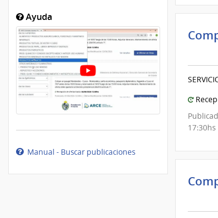
Ayuda
Comp
Inte
de
Mont
SERVICI
|
Inte
Recepc
de
Publicad
Mont
17:30hs
Manual - Buscar publicaciones
Comp
Inte
de