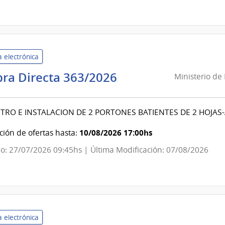
Uruguay
 electrónica
Ministerio
ra Directa 363/2026
Ministerio de
de
Defensa
TRO E INSTALACION DE 2 PORTONES BATIENTES DE 2 HOJA
Nacional
|
10/08/2026 17:00hs
ión de ofertas hasta:
Dirección
o: 27/07/2026 09:45hs | Última Modificación: 07/08/2026
Nacional
Aviación
Civil
e
Infraestructura
 electrónica
Aeronáut