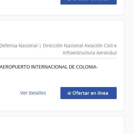
la
compra
Compra
Directa
777/2026
|
 Defensa Nacional | Dirección Nacional Aviación Civil e
Universidad
Infraestructura Aeronáut
Tecnológica
del
S-AEROPUERTO INTERNACIONAL DE COLONIA-
Uruguay
|
Universidad
Tecnológica
de
en la comp
Ver detalles
Ofertar en línea
del
la
Uruguay
compra
Compra
Directa
363/2026