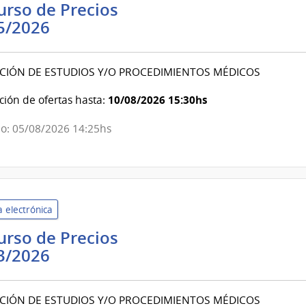
rso de Precios
Banco
5/2026
de
Previsión
CIÓN DE ESTUDIOS Y/O PROCEDIMIENTOS MÉDICOS
Social
|
10/08/2026 15:30hs
ión de ofertas hasta:
Banco
o: 05/08/2026 14:25hs
de
Previsión
Social
 electrónica
rso de Precios
Banco
3/2026
de
Previsión
CIÓN DE ESTUDIOS Y/O PROCEDIMIENTOS MÉDICOS