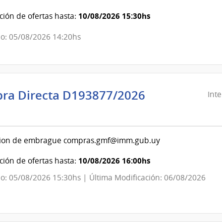
Social
|
10/08/2026 15:30hs
ión de ofertas hasta:
Banco
o: 05/08/2026 14:20hs
de
Previsión
Social
ra Directa D193877/2026
Int
ndencia
evideo
ion de embrague compras.gmf@imm.gub.uy
ndencia
10/08/2026 16:00hs
ión de ofertas hasta:
o: 05/08/2026 15:30hs | Última Modificación: 06/08/2026
evideo