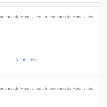
Compra
Directa
D193894/2026
endencia de Montevideo | Intendencia de Montevideo
|
Intendencia
de
Montevideo
|
Intendencia
de
de
Ver detalles
Montevideo
la
compra
Compra
Directa
D194077/2026
endencia de Montevideo | Intendencia de Montevideo
|
Intendencia
de