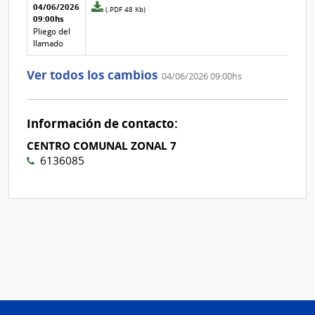
Aclaraciones del llamado
Fecha y
04/06/2026
Archivo
(.PDF 48 Kb)
texto de
Archivo
09:00hs
adjunto
la
de la
de
Pliego del
aclaración
aclaración
la
llamado
aclaración
Nº
Ver todos los cambios
04/06/2026 09:00hs
2
Información de contacto:
CENTRO COMUNAL ZONAL 7
6136085