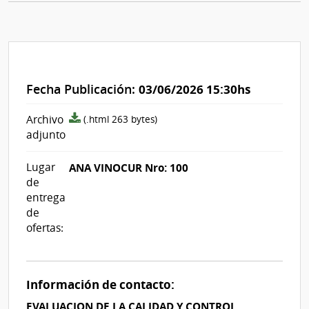
Fecha Publicación:
03/06/2026 15:30hs
archivo
Archivo
(.html 263 bytes)
adjunto/pliego
adjunto
Lugar
ANA VINOCUR Nro: 100
de
entrega
de
ofertas:
Información de contacto:
EVALUACION DE LA CALIDAD Y CONTROL