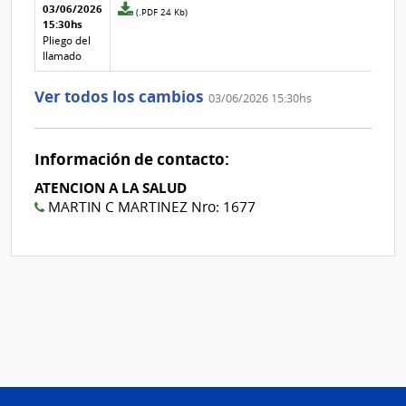
Aclaraciones del llamado
Fecha y
03/06/2026
Archivo
(.PDF 24 Kb)
texto de
Archivo
15:30hs
adjunto
la
de la
de
Pliego del
aclaración
aclaración
la
llamado
aclaración
Nº
Ver todos los cambios
03/06/2026 15:30hs
2
Información de contacto:
ATENCION A LA SALUD
MARTIN C MARTINEZ Nro: 1677