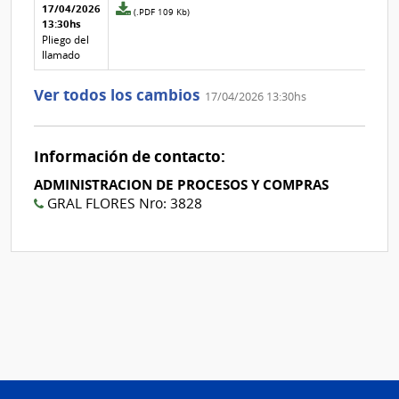
Aclaraciones del llamado
Fecha y
17/04/2026
Archivo
(.PDF 109 Kb)
texto de
Archivo
13:30hs
adjunto
la
de la
de
Pliego del
aclaración
aclaración
la
llamado
aclaración
Nº
Ver todos los cambios
17/04/2026 13:30hs
2
Información de contacto:
ADMINISTRACION DE PROCESOS Y COMPRAS
GRAL FLORES Nro: 3828