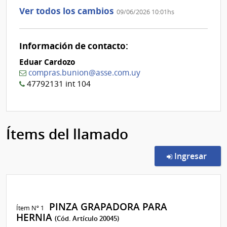
Ver todos los cambios
09/06/2026 10:01hs
Información de contacto:
Eduar Cardozo
compras.bunion@asse.com.uy
47792131 int 104
Ítems del llamado
en l
Ingresar
PINZA GRAPADORA PARA
Ítem Nº 1
HERNIA
(Cód. Artículo 20045)