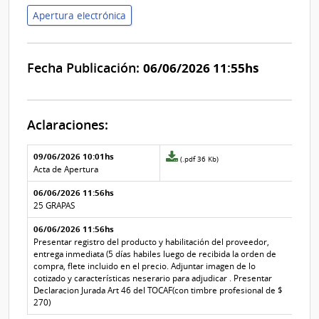
Apertura electrónica
Fecha Publicación:
06/06/2026 11:55hs
Aclaraciones:
Aclaraciones del llamado
Fecha y
09/06/2026 10:01hs
Archivo
(.pdf 36 Kb)
texto de
Archivo
adjunto
Acta de Apertura
la
de la
de
aclaración
aclaración
06/06/2026 11:56hs
la
aclaración
25 GRAPAS
Nº
06/06/2026 11:56hs
2
Presentar registro del producto y habilitación del proveedor,
entrega inmediata (5 días habiles luego de recibida la orden de
compra, flete incluido en el precio. Adjuntar imagen de lo
cotizado y características neserario para adjudicar . Presentar
Declaracion Jurada Art 46 del TOCAF(con timbre profesional de $
270)