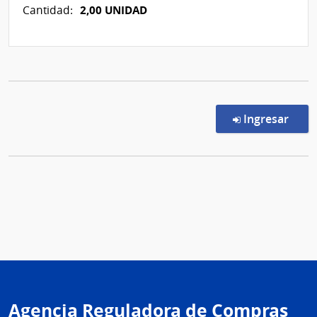
2,00 UNIDAD
Cantidad:
en l
Ingresar
Agencia Reguladora de Compras