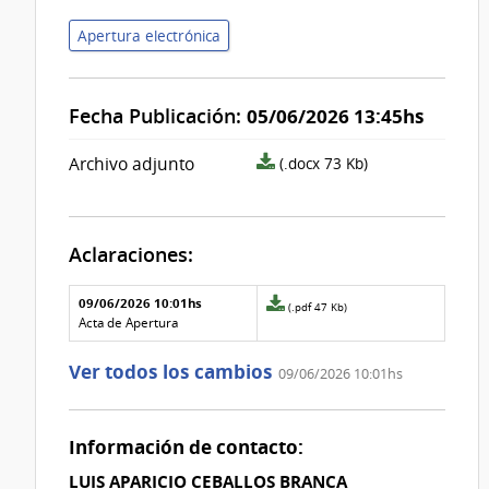
Apertura electrónica
Fecha Publicación:
05/06/2026 13:45hs
archivo
Archivo adjunto
(.docx 73 Kb)
adjunto/pliego
Aclaraciones:
Aclaraciones del llamado
Fecha y
09/06/2026 10:01hs
Archivo
(.pdf 47 Kb)
texto de
Archivo
adjunto
Acta de Apertura
la
de la
de
aclaración
aclaración
la
Ver todos los cambios
09/06/2026 10:01hs
aclaración
Nº
0
Información de contacto:
LUIS APARICIO CEBALLOS BRANCA