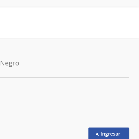
 Negro
en la c
Ingresar