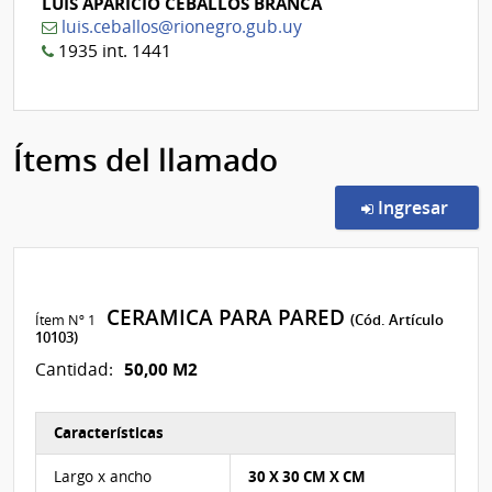
LUIS APARICIO CEBALLOS BRANCA
luis.ceballos@rionegro.gub.uy
1935 int. 1441
Ítems del llamado
en l
Ingresar
CERAMICA PARA PARED
Ítem Nº 1
(Cód. Artículo
10103)
50,00 M2
Cantidad:
Características
Características del Ítem Nº 1
Largo x ancho
30 X 30 CM X CM