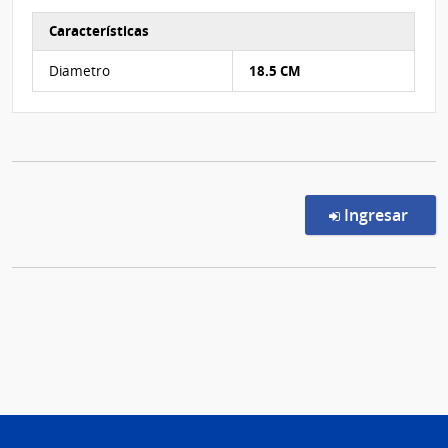
Características
Características del Ítem Nº 3
Diametro
18.5 CM
en l
Ingresar