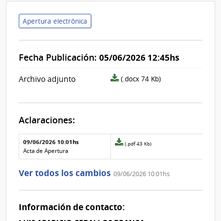
Apertura electrónica
Fecha Publicación:
05/06/2026 12:45hs
archivo
Archivo adjunto
(.docx 74 Kb)
adjunto/pliego
Aclaraciones:
Aclaraciones del llamado
Fecha y
09/06/2026 10:01hs
Archivo
(.pdf 43 Kb)
texto de
Archivo
adjunto
Acta de Apertura
la
de la
de
aclaración
aclaración
la
Ver todos los cambios
09/06/2026 10:01hs
aclaración
Nº
0
Información de contacto: