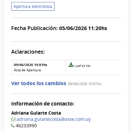
Apertura electrónica
Fecha Publicación:
05/06/2026 11:20hs
Aclaraciones:
Aclaraciones del llamado
Fecha y
09/06/2026 10:01hs
Archivo
(.pdf 43 Kb)
texto de
Archivo
adjunto
Acta de Apertura
la
de la
de
aclaración
aclaración
la
Ver todos los cambios
09/06/2026 10:01hs
aclaración
Nº
0
Información de contacto:
Adriana Gularte Costa
adriana.gulartecosta@asse.com.uy
46233990