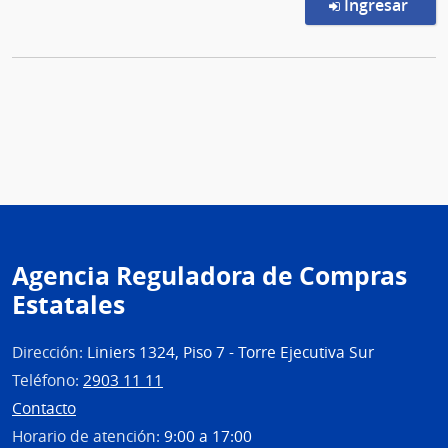
en l
Ingresar
Agencia Reguladora de Compras
Estatales
Dirección:
Liniers 1324, Piso 7 - Torre Ejecutiva Sur
Teléfono:
2903 11 11
Contacto
Horario de atención:
9:00 a 17:00