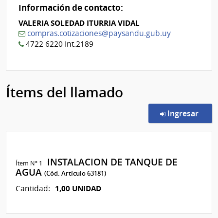
Información de contacto:
VALERIA SOLEDAD ITURRIA VIDAL
compras.cotizaciones@paysandu.gub.uy
4722 6220 Int.2189
Ítems del llamado
en l
Ingresar
INSTALACION DE TANQUE DE
Ítem Nº 1
AGUA
(Cód. Artículo 63181)
1,00 UNIDAD
Cantidad: