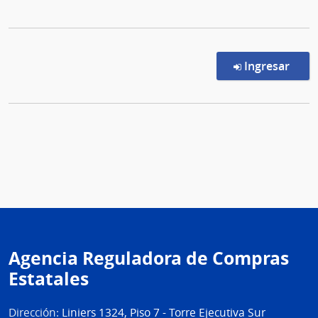
en l
Ingresar
Agencia Reguladora de Compras
Estatales
Dirección:
Liniers 1324, Piso 7 - Torre Ejecutiva Sur