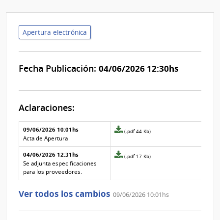
Apertura electrónica
Fecha Publicación:
04/06/2026 12:30hs
Aclaraciones:
Aclaraciones del llamado
Fecha y
09/06/2026 10:01hs
Archivo
(.pdf 44 Kb)
texto de
Archivo
adjunto
Acta de Apertura
la
de la
de
aclaración
aclaración
04/06/2026 12:31hs
la
Archivo
(.pdf 17 Kb)
aclaración
adjunto
Se adjunta especificaciones
Nº
de
para los proveedores.
1
la
aclaración
Ver todos los cambios
09/06/2026 10:01hs
Nº
0