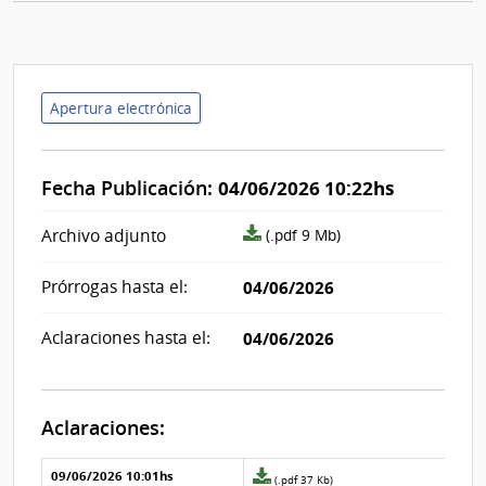
Apertura electrónica
Fecha Publicación:
04/06/2026 10:22hs
archivo
Archivo adjunto
(.pdf 9 Mb)
adjunto/pliego
Prórrogas hasta el:
04/06/2026
Aclaraciones hasta el:
04/06/2026
Aclaraciones:
Aclaraciones del llamado
Fecha y
09/06/2026 10:01hs
Archivo
(.pdf 37 Kb)