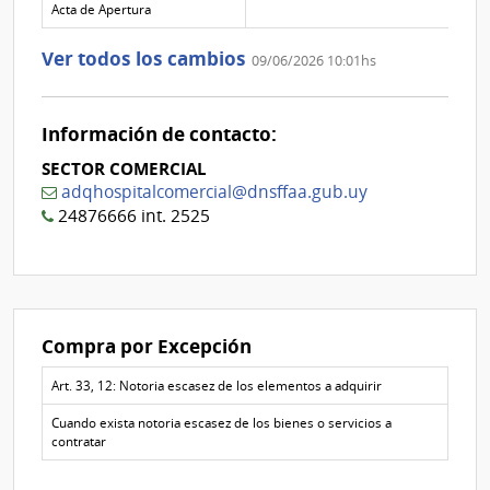
texto de
Archivo
adjunto
Acta de Apertura
la
de la
de
aclaración
aclaración
la
Ver todos los cambios
09/06/2026 10:01hs
aclaración
Nº
0
Información de contacto:
SECTOR COMERCIAL
adqhospitalcomercial@dnsffaa.gub.uy
24876666 int. 2525
Compra por Excepción
Art. 33, 12: Notoria escasez de los elementos a adquirir
Cuando exista notoria escasez de los bienes o servicios a
contratar