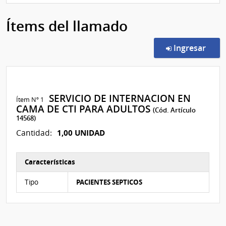
Ítems del llamado
en l
Ingresar
SERVICIO DE INTERNACION EN
Ítem Nº 1
CAMA DE CTI PARA ADULTOS
(Cód. Artículo
14568)
1,00 UNIDAD
Cantidad:
Características
Características del Ítem Nº 1
Tipo
PACIENTES SEPTICOS