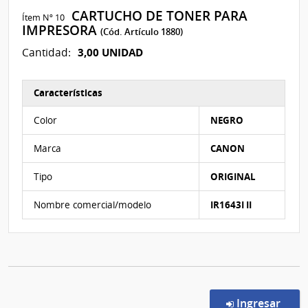
CARTUCHO DE TONER PARA
Ítem Nº 10
IMPRESORA
(Cód. Artículo 1880)
3,00 UNIDAD
Cantidad:
Características
Características del Ítem Nº 10
Color
NEGRO
Marca
CANON
Tipo
ORIGINAL
Nombre comercial/modelo
IR1643I II
en l
Ingresar