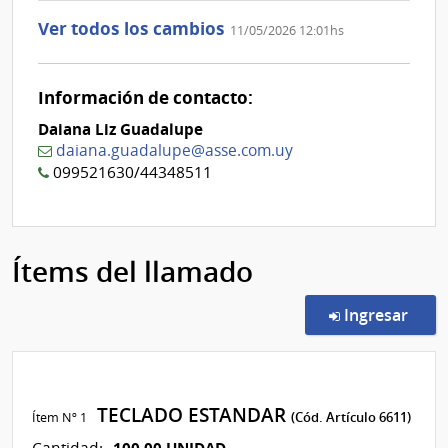
Ver todos los cambios
11/05/2026 12:01hs
Información de contacto:
Daiana Liz Guadalupe
daiana.guadalupe@asse.com.uy
099521630/44348511
Ítems del llamado
en l
Ingresar
TECLADO ESTANDAR
Ítem Nº 1
(Cód. Artículo 6611)
100,00 UNIDAD