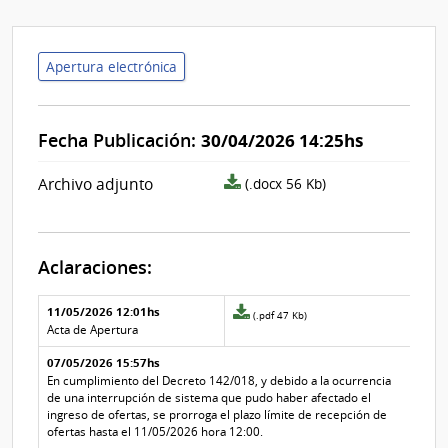
Apertura electrónica
Fecha Publicación:
30/04/2026 14:25hs
archivo
Archivo adjunto
(.docx 56 Kb)
adjunto/pliego
Aclaraciones:
Aclaraciones del llamado
Fecha y
11/05/2026 12:01hs
Archivo
(.pdf 47 Kb)
texto de
Archivo
adjunto
Acta de Apertura
la
de la
de
aclaración
aclaración
07/05/2026 15:57hs
la
aclaración
En cumplimiento del Decreto 142/018, y debido a la ocurrencia
Nº
de una interrupción de sistema que pudo haber afectado el
1
ingreso de ofertas, se prorroga el plazo límite de recepción de
ofertas hasta el 11/05/2026 hora 12:00.