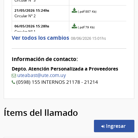
Circular N° 3
Nº
de
21/05/2026 15:24hs
3
la
Archivo
(.pdf 887 Kb)
aclaración
adjunto
Circular N° 2
Nº
de
06/05/2026 15:28hs
2
la
Archivo
(.pdf 79 Kb)
aclaración
adjunto
Circular N° 1
Ver todos los cambios
Nº
de
08/06/2026 15:01hs
1
la
aclaración
Nº
0
Información de contacto:
Depto. Atención Personalizada a Proveedores
uteabast@ute.com.uy
(0598) 155 INTERNOS 21178 - 21214
Ítems del llamado
en l
Ingresar