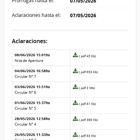
Prórrogas hasta el:
07/05/2026
Aclaraciones hasta el:
07/05/2026
Aclaraciones:
Aclaraciones del llamado
Fecha y
08/06/2026 15:01hs
Archivo
(.pdf 45 Kb)
texto de
Archivo
adjunto
Acta de Apertura
la
de la
de
aclaración
aclaración
04/06/2026 16:58hs
la
Archivo
(.pdf 653 Kb)
aclaración
adjunto
Circular N° 7
Nº
de
03/06/2026 15:51hs
7
la
Archivo
(.pdf 3 Mb)
aclaración
adjunto
Circular N° 6
Nº
de
01/06/2026 15:37hs
6
la
Archivo
(.pdf 81 Kb)
aclaración
adjunto
Circular N° 5
Nº
de
28/05/2026 12:58hs
5
la
Archivo
(.pdf 399 Kb)
aclaración
adjunto
Circular N° 4
Nº
de
26/05/2026 11:33hs
4
la
Archivo
(.pdf 83 Kb)
aclaración
adjunto