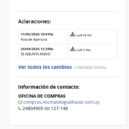
Aclaraciones:
Aclaraciones del llamado
Fecha y
11/05/2026 10:01hs
Archivo
(.pdf 46 Kb)
texto de
Archivo
adjunto
Acta de Apertura
la
de la
de
aclaración
aclaración
24/04/2026 12:29hs
la
Archivo
(.pdf 3 Mb)
aclaración
adjunto
SE ADJUNTA ANEXO
Nº
de
1
la
Ver todos los cambios
11/05/2026 10:01hs
aclaración
Nº
0
Información de contacto:
OFICINA DE COMPRAS
compras.reumatologia@asse.com.uy
24804905 int 127-148