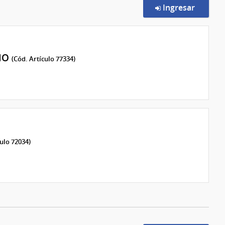
en la c
Ingresar
IO
(Cód. Artículo 77334)
culo 72034)