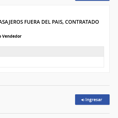
ASAJEROS FUERA DEL PAIS, CONTRATADO
io Vendedor
en la c
Ingresar