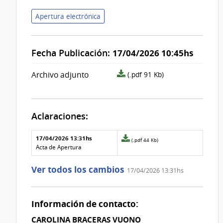
Apertura electrónica
Fecha Publicación:
17/04/2026 10:45hs
archivo
Archivo adjunto
(.pdf 91 Kb)
adjunto/pliego
Aclaraciones:
Aclaraciones del llamado
Fecha y
17/04/2026 13:31hs
Archivo
(.pdf 44 Kb)
texto de
Archivo
adjunto
Acta de Apertura
la
de la
de
aclaración
aclaración
la
Ver todos los cambios
17/04/2026 13:31hs
aclaración
Nº
0
Información de contacto:
CAROLINA BRACERAS VUONO