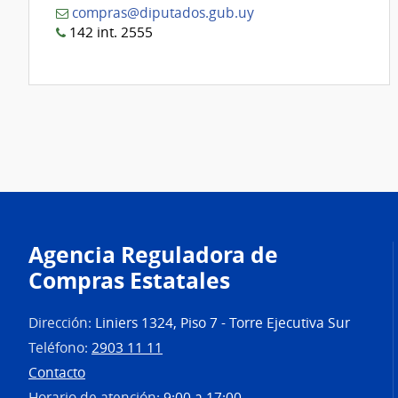
compras@diputados.gub.uy
142 int. 2555
Agencia Reguladora de
Compras Estatales
Dirección:
Liniers 1324, Piso 7 - Torre Ejecutiva Sur
Teléfono:
2903 11 11
Contacto
Horario de atención:
9:00 a 17:00