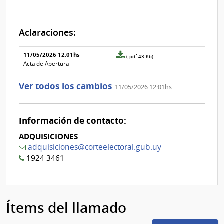
Aclaraciones:
Aclaraciones del llamado
Fecha y
11/05/2026 12:01hs
Archivo
(.pdf 43 Kb)
texto de
Archivo
adjunto
Acta de Apertura
la
de la
de
aclaración
aclaración
la
Ver todos los cambios
11/05/2026 12:01hs
aclaración
Nº
0
Información de contacto:
ADQUISICIONES
adquisiciones@corteelectoral.gub.uy
1924 3461
Ítems del llamado