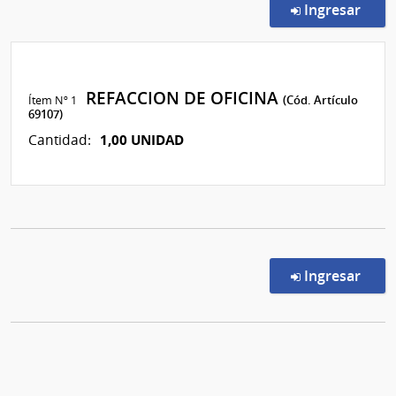
en l
Ingresar
REFACCION DE OFICINA
Ítem Nº 1
(Cód. Artículo
69107)
1,00 UNIDAD
Cantidad:
en l
Ingresar