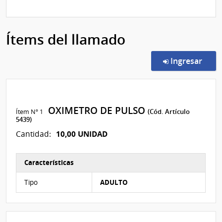
Ítems del llamado
en l
Ingresar
OXIMETRO DE PULSO
Ítem Nº 1
(Cód. Artículo
5439)
10,00 UNIDAD
Cantidad:
Características
Características del Ítem Nº 1
Tipo
ADULTO