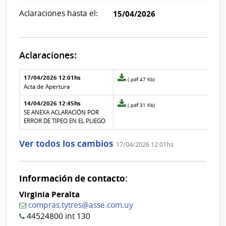
Aclaraciones hasta el:
15/04/2026
Aclaraciones:
Aclaraciones del llamado
Fecha y
17/04/2026 12:01hs
Archivo
(.pdf 47 Kb)
texto de
Archivo
adjunto
Acta de Apertura
la
de la
de
aclaración
aclaración
14/04/2026 12:45hs
la
Archivo
(.pdf 31 Kb)
aclaración
adjunto
SE ANEXA ACLARACIÓN POR
Nº
de
ERROR DE TIPEO EN EL PLIEGO
1
la
aclaración
Ver todos los cambios
17/04/2026 12:01hs
Nº
0
Información de contacto:
Virginia Peralta
compras.tytres@asse.com.uy
44524800 int 130