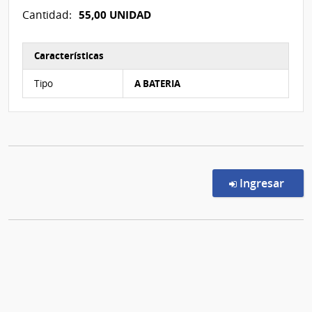
55,00 UNIDAD
Cantidad:
Características
Características del Ítem Nº 2
Tipo
A BATERIA
en l
Ingresar