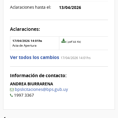
Aclaraciones hasta el:
13/04/2026
Aclaraciones:
Aclaraciones del llamado
Fecha y
17/04/2026 14:01hs
Archivo
(.pdf 44 Kb)
texto de
Archivo
adjunto
Acta de Apertura
la
de la
de
aclaración
aclaración
la
Ver todos los cambios
17/04/2026 14:01hs
aclaración
Nº
0
Información de contacto:
ANDREA BIURRARENA
bpslicitaciones@bps.gub.uy
1997 3367