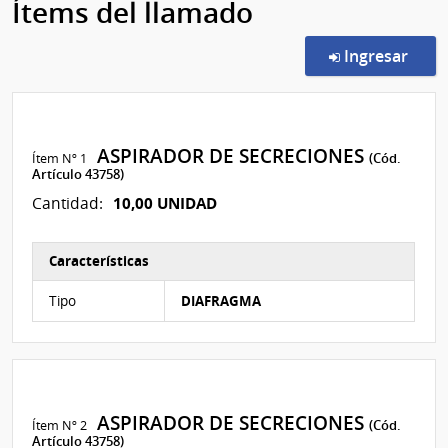
Ítems del llamado
en l
Ingresar
ASPIRADOR DE SECRECIONES
Ítem Nº 1
(Cód.
Artículo 43758)
10,00 UNIDAD
Cantidad:
Características
Características del Ítem Nº 1
Tipo
DIAFRAGMA
ASPIRADOR DE SECRECIONES
Ítem Nº 2
(Cód.
Artículo 43758)