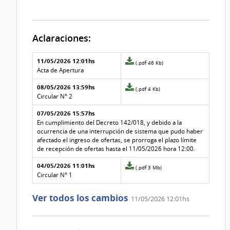
Aclaraciones:
Aclaraciones del llamado
Fecha y
11/05/2026 12:01hs
Archivo
(.pdf 46 Kb)
texto de
Archivo
adjunto
Acta de Apertura
la
de la
de
aclaración
aclaración
08/05/2026 13:59hs
la
Archivo
(.pdf 4 Kb)
aclaración
adjunto
Circular N° 2
Nº
de
07/05/2026 15:57hs
3
la
aclaración
En cumplimiento del Decreto 142/018, y debido a la
Nº
ocurrencia de una interrupción de sistema que pudo haber
2
afectado el ingreso de ofertas, se prorroga el plazo límite
de recepción de ofertas hasta el 11/05/2026 hora 12:00.
04/05/2026 11:01hs
Archivo
(.pdf 3 Mb)
adjunto
Circular N° 1
de
la
Ver todos los cambios
11/05/2026 12:01hs
aclaración
Nº
0