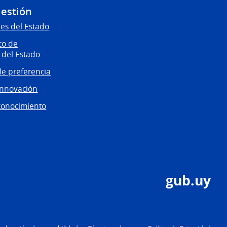
Gestión
es del Estado
co de
 del Estado
e preferencia
innovación
conocimiento
gub.uy