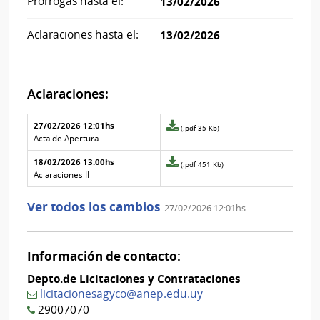
Prórrogas hasta el:
13/02/2026
Aclaraciones hasta el:
13/02/2026
Aclaraciones:
Aclaraciones del llamado
Fecha y
27/02/2026 12:01hs
Archivo
(.pdf 35 Kb)
texto de
Archivo
adjunto
Acta de Apertura
la
de la
de
aclaración
aclaración
18/02/2026 13:00hs
la
Archivo
(.pdf 451 Kb)
aclaración
adjunto
Aclaraciones II
Nº
de
1
la
Ver todos los cambios
27/02/2026 12:01hs
aclaración
Nº
0
Información de contacto:
Depto.de Licitaciones y Contrataciones
licitacionesagyco@anep.edu.uy
29007070