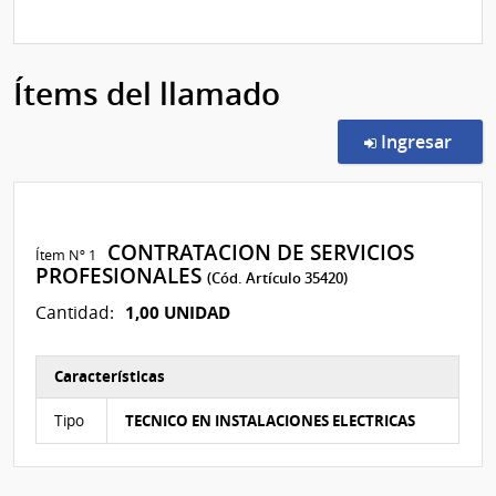
Ítems del llamado
en l
Ingresar
CONTRATACION DE SERVICIOS
Ítem Nº 1
PROFESIONALES
(Cód. Artículo 35420)
1,00 UNIDAD
Cantidad:
Características
Características del Ítem Nº 3
Tipo
TECNICO EN INSTALACIONES ELECTRICAS