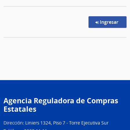
en l
Ingresar
Agencia Reguladora de Compras
Estatales
Dirección:
Liniers 1324, Piso 7 - Torre Ejecutiva Sur