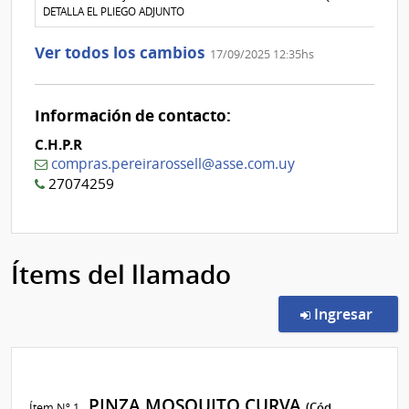
Nº
DETALLA EL PLIEGO ADJUNTO
1
Ver todos los cambios
17/09/2025 12:35hs
Información de contacto:
C.H.P.R
compras.pereirarossell@asse.com.uy
27074259
Ítems del llamado
en l
Ingresar
PINZA MOSQUITO CURVA
Ítem Nº 1
(Cód.