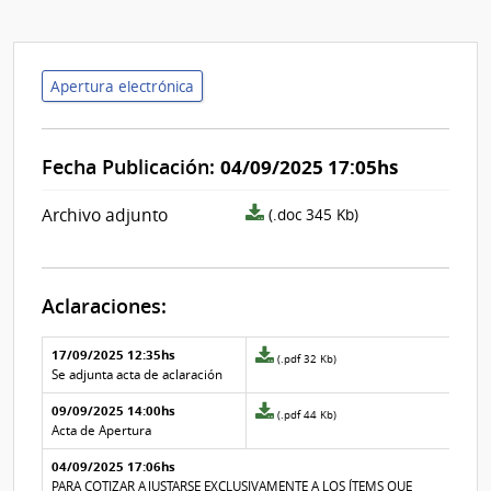
Apertura electrónica
Fecha Publicación:
04/09/2025 17:05hs
archivo
Archivo adjunto
(.doc 345 Kb)
adjunto/pliego
Aclaraciones:
Aclaraciones del llamado
Fecha y
17/09/2025 12:35hs
Archivo
(.pdf 32 Kb)
texto de
Archivo
adjunto
Se adjunta acta de aclaración
la
de la
de
aclaración
aclaración
09/09/2025 14:00hs
la
Archivo
(.pdf 44 Kb)
aclaración
adjunto
Acta de Apertura
Nº
de
04/09/2025 17:06hs
2
la
aclaración
PARA COTIZAR AJUSTARSE EXCLUSIVAMENTE A LOS ÍTEMS QUE