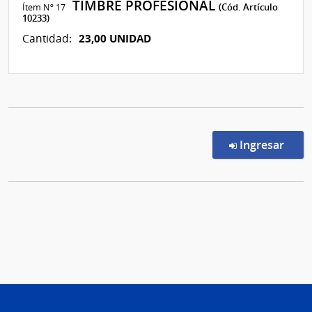
TIMBRE PROFESIONAL
Ítem Nº 17
(Cód. Artículo
10233)
23,00 UNIDAD
Cantidad:
en l
Ingresar