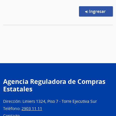
en l
Ingresar
Agencia Reguladora de Compras
Estatales
Dirección:
Liniers 1324, Piso 7 - Torre Ejecutiva Sur
Teléfono:
2903 11 11
Contacto