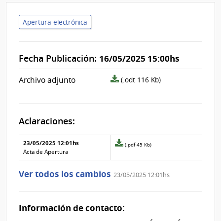
Apertura electrónica
Fecha Publicación:
16/05/2025 15:00hs
archivo
Archivo adjunto
(.odt 116 Kb)
adjunto/pliego
Aclaraciones:
Aclaraciones del llamado
Fecha y
23/05/2025 12:01hs
Archivo
(.pdf 45 Kb)
texto de
Archivo
adjunto
Acta de Apertura
la
de la
de
aclaración
aclaración
la
Ver todos los cambios
23/05/2025 12:01hs
aclaración
Nº
0
Información de contacto: