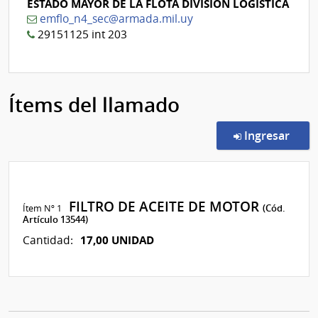
ESTADO MAYOR DE LA FLOTA DIVISIÓN LOGÍSTICA
emflo_n4_sec@armada.mil.uy
29151125 int 203
Ítems del llamado
en l
Ingresar
FILTRO DE ACEITE DE MOTOR
Ítem Nº 1
(Cód.
Artículo 13544)
17,00 UNIDAD
Cantidad: