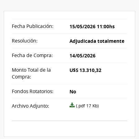
Fecha Publicación:
15/05/2026 11:00hs
Resolución:
Adjudicada totalmente
Fecha de Compra:
14/05/2026
Monto Total de la
U$S 13.310,32
Compra:
Fondos Rotatorios:
No
Archivo
Archivo Adjunto:
(.pdf 17 Kb)
resolución
acta_i490227.pdf