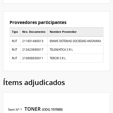
Proveedores participantes
Tipo
Nro. Documento
Nombre Proveedor
Proveedores participantes
RUT
211601480013
EMME SISTEMAS SOCIEDAD ANONIMA
RUT
213423990017
TELEMATICA S R L
RUT
210908930011
TERCIR S R L
Ítems adjudicados
TONER
Ítem Nº 1
(ODG 197000)