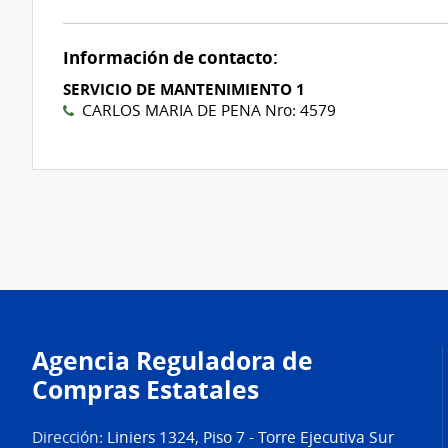
Nº
2
Información de contacto:
SERVICIO DE MANTENIMIENTO 1
CARLOS MARIA DE PENA Nro: 4579
Agencia Reguladora de
Compras Estatales
Dirección:
Liniers 1324, Piso 7 - Torre Ejecutiva Sur