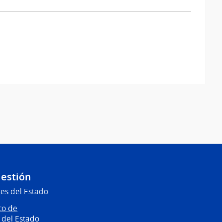
Gestión
es del Estado
co de
 del Estado