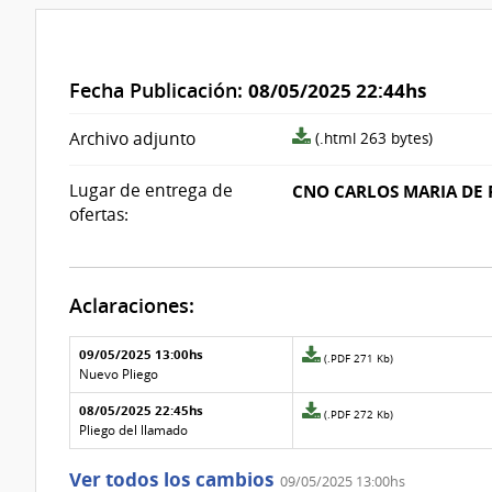
Fecha Publicación:
08/05/2025 22:44hs
archivo
Archivo adjunto
(.html 263 bytes)
adjunto/pliego
Lugar de entrega de
CNO CARLOS MARIA DE 
ofertas:
Aclaraciones:
Aclaraciones del llamado
Fecha y
09/05/2025 13:00hs
Archivo
(.PDF 271 Kb)
texto de
Archivo
adjunto
Nuevo Pliego
la
de la
de
aclaración
aclaración
08/05/2025 22:45hs
la
Archivo
(.PDF 272 Kb)
aclaración
adjunto
Pliego del llamado
Nº
de
3
la
Ver todos los cambios
09/05/2025 13:00hs
aclaración