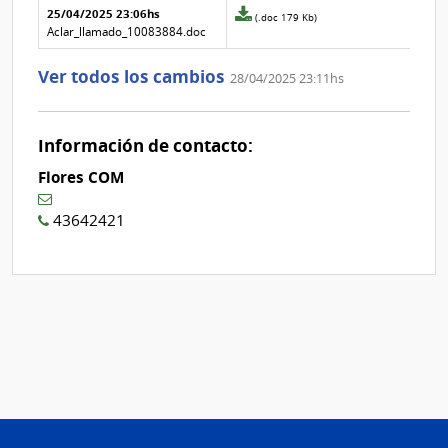
aclaración
aclaración
25/04/2025 23:06hs
la
Archivo
(.doc 179 Kb)
aclaración
adjunto
Aclar_llamado_10083884.doc
Nº
de
1
la
Ver todos los cambios
28/04/2025 23:11hs
aclaración
Nº
0
Información de contacto:
Flores COM
43642421