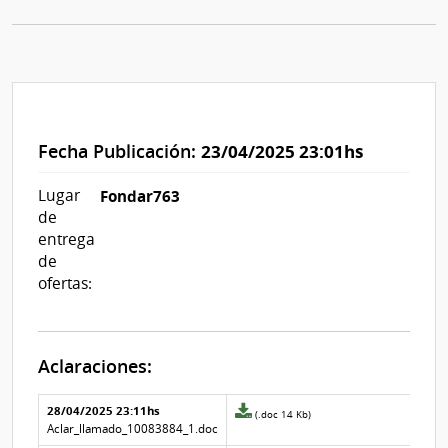
Fecha Publicación:
23/04/2025 23:01hs
Lugar
Fondar763
de
entrega
de
ofertas:
Aclaraciones:
Aclaraciones del llamado
Fecha y
28/04/2025 23:11hs
Archivo
(.doc 14 Kb)
texto de
Archivo
adjunto
Aclar_llamado_10083884_1.doc
la
de la
de