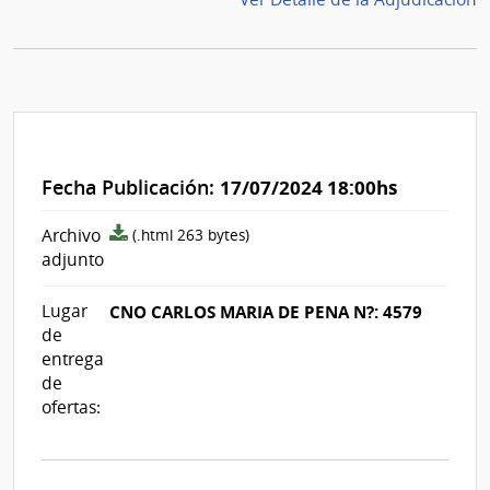
Fecha Publicación:
17/07/2024 18:00hs
archivo
Archivo
(.html 263 bytes)
adjunto/pliego
adjunto
Lugar
CNO CARLOS MARIA DE PENA N?: 4579
de
entrega
de
ofertas: