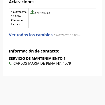
Aclaraciones:
Aclaraciones del llamado
Fecha y
17/07/2024
Archivo
(.PDF 286 Kb)
texto de
Archivo
18:00hs
adjunto
la
de la
de
Pliego del
aclaración
aclaración
la
llamado
aclaración
Nº
Ver todos los cambios
17/07/2024 18:00hs
2
Información de contacto:
SERVICIO DE MANTENIMIENTO 1
CARLOS MARIA DE PENA N?: 4579