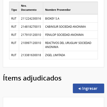
Nro.
Tipo
Documento
Nombre Proveedor
Proveedores participantes
RUT
211224230016
BIOKEY S.A
RUT
214818270015
CABINSUR SOCIEDAD ANONIMA
RUT
217910120010
FENILOP SOCIEDAD ANONIMA
RUT
210997120010
REACTIVOS DEL URUGUAY SOCIEDAD
ANONIMA
RUT
213381630018
ZIGEL LIMITADA
Ítems adjudicados
en l
Ingresar