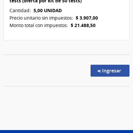
tests (oferta por kit de 50 tests)
5,00 UNIDAD
Cantidad:
$ 3.907,00
Precio unitario sin impuestos:
$ 21.488,50
Monto total con impuestos:
en l
Ingresar